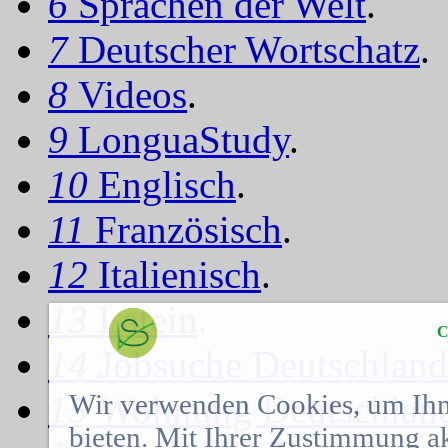
6
Sprachen der Welt
.
7
Deutscher Wortschatz
.
8
Videos
.
9
LonguaStudy
.
10
Englisch
.
11
Französisch
.
12
Italienisch
.
13
Latein
.
C
14
Jobsuche Deutschland
Wir verwenden Cookies, um Ihn
15
Wohnung Deutschlan
bieten. Mit Ihrer Zustimmung a