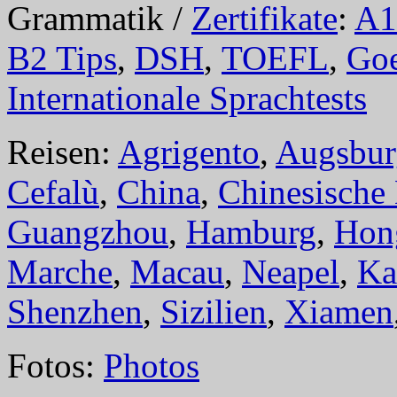
Grammatik /
Zertifikate
:
A1
B2 Tips
,
DSH
,
TOEFL
,
Goe
Internationale Sprachtests
Reisen:
Agrigento
,
Augsbur
Cefalù
,
China
,
Chinesische
Guangzhou
,
Hamburg
,
Hon
Marche
,
Macau
,
Neapel
,
Ka
Shenzhen
,
Sizilien
,
Xiamen
Fotos:
Photos