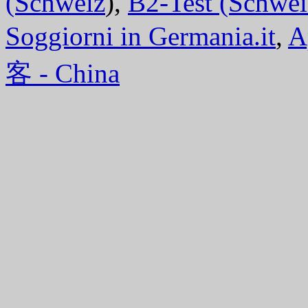
(Schweiz
),
B2-Test (Schwei
Soggiorni in Germania.it
,
A
客 - China