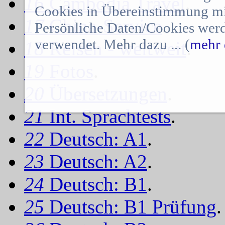
16
Cambodia Travel
.
Cookies in Übereinstimmung mit
17
China-Service
.
Persönliche Daten/Cookies werd
verwendet. Mehr dazu ... (
mehr 
18
Reisen - weltweit
.
19
Fotos
.
20
Übersetzungen
.
21
Int. Sprachtests
.
22
Deutsch: A1
.
23
Deutsch: A2
.
24
Deutsch: B1
.
25
Deutsch: B1 Prüfung
.