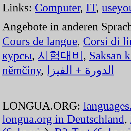
Links:
Computer
,
IT
,
useyo
Angebote in anderen Sprac
Cours de langue
,
Corsi di l
курсы
,
시험대비
,
Saksan k
němčiny
,
الدورة + الفيزا
LONGUA.ORG:
languages.
longua.org in Deutschland
,