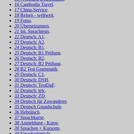
16
Cambodia Travel
.
17
China-Service
.
18
Reisen - weltweit
.
19
Fotos
.
20
Übersetzungen
.
21
Int. Sprachtests
.
22
Deutsch: A1
.
23
Deutsch: A2
.
24
Deutsch: B1
.
25
Deutsch: B1 Prüfung
.
26
Deutsch: B2
.
27
Deutsch: B2 Prüfung
.
28
B2 Test Grammatik
.
29
Deutsch: C1
.
30
Deutsch: DSH
.
31
Deutsch: TestDaF
.
32
Deutsch: telc
.
33
Deutsch: ZD
.
34
Deutsch für Zuwanderer
.
35
Deutsch Grundschule
.
36
Hebräisch
.
37
Sprachkurse
.
38
Anmeldung - Kurse
.
39
Sprachen + Kursorte
.
40
Einzelunterricht
.