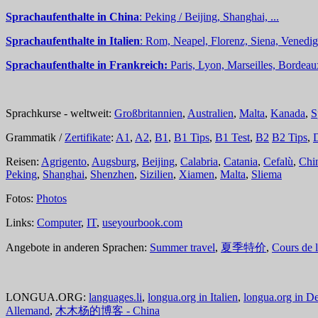
Sprachaufenthalte in China
: Peking / Beijing, Shanghai, ...
Sprachaufenthalte in Italien
: Rom, Neapel, Florenz, Siena, Venedig,
Sprachaufenthalte in Frankreich:
Paris, Lyon, Marseilles, Bordea
Sprachkurse - weltweit:
Großbritannien
,
Australien
,
Malta
,
Kanada
,
S
Grammatik /
Zertifikate
:
A1
,
A2
,
B1
,
B1 Tips
,
B1 Test
,
B2
B2 Tips
,
Reisen:
Agrigento
,
Augsburg
,
Beijing
,
Calabria
,
Catania
,
Cefalù
,
Chi
Peking
,
Shanghai
,
Shenzhen
,
Sizilien
,
Xiamen
,
Malta
,
Sliema
Fotos:
Photos
Links:
Computer
,
IT
,
useyourbook.com
Angebote in anderen Sprachen:
Summer travel
,
夏季特价
,
Cours de 
LONGUA.ORG:
languages.li
,
longua.org in Italien
,
longua.org in D
Allemand
,
木木杨的博客 - China