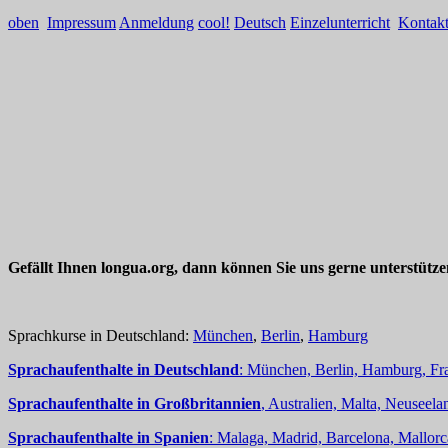
oben
Impressum
Anmeldung
cool!
Deutsch
Einzelunterricht
Kontak
Gefällt Ihnen longua.org, dann können Sie uns gerne unterstütz
Sprachkurse in Deutschland:
München
,
Berlin
,
Hamburg
Sprachaufenthalte in Deutschland
: München, Berlin, Hamburg, Fra
Sprachaufenthalte in Großbritannien
, Australien, Malta, Neuseelan
Sprachaufenthalte in Spanien
: Malaga, Madrid, Barcelona, Mallorc