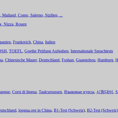
 Mailand, Como, Salerno, Sizilien, ...
ux, Nizza, Rouen
panien
,
Frankreich
,
China
,
Italien
DSH
,
TOEFL
,
Goethe Prüfung Aufgaben
,
Internationale Sprachtests
na
,
Chinesische Mauer
,
Deutschland
,
Foshan
,
Guangzhou
,
Hamburg
,
H
langue
,
Corsi di lingua
,
Taalcursussen
,
Языковые курсы
,
시험대비
,
S
eutschland
,
longua.org in China
,
B1-Test (Schweiz
),
B2-Test (Schweiz)