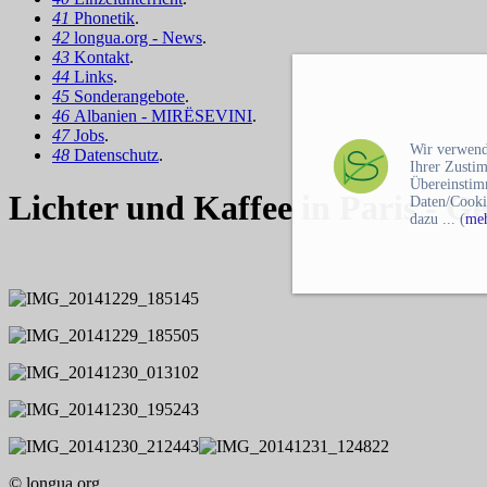
41
Phonetik
.
42
longua.org - News
.
43
Kontakt
.
44
Links
.
45
Sonderangebote
.
46
Albanien - MIRËSEVINI
.
47
Jobs
.
Wir verwend
48
Datenschutz
.
Ihrer Zusti
Übereinstim
Lichter und Kaffee in Paris -
Daten/Cooki
dazu ... (
meh
© longua.org