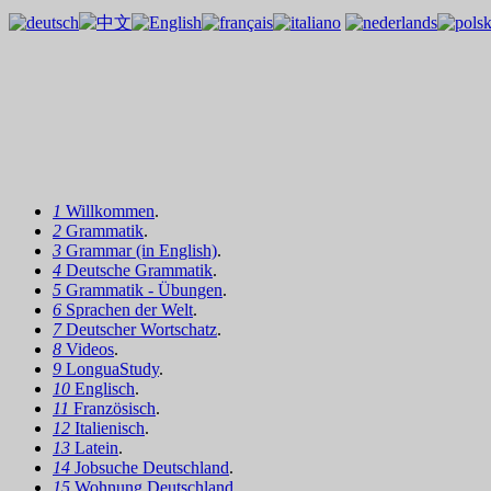
1
Willkommen
.
2
Grammatik
.
3
Grammar (in English)
.
4
Deutsche Grammatik
.
5
Grammatik - Übungen
.
6
Sprachen der Welt
.
7
Deutscher Wortschatz
.
8
Videos
.
9
LonguaStudy
.
10
Englisch
.
11
Französisch
.
12
Italienisch
.
13
Latein
.
14
Jobsuche Deutschland
.
15
Wohnung Deutschland
.