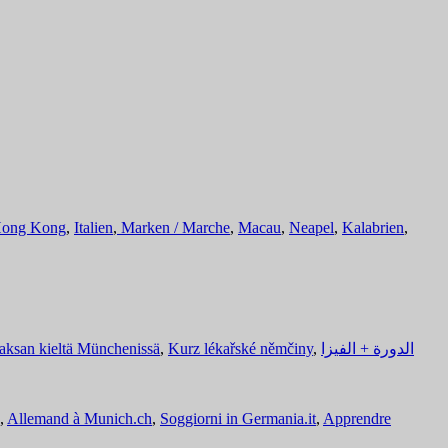
ong Kong
,
Italien
,
Marken / Marche
,
Macau
,
Neapel
,
Kalabrien
,
aksan kieltä Münchenissä
,
Kurz lékařské němčiny
,
الدورة + الفيزا
,
Allemand à Munich.ch
,
Soggiorni in Germania.it
,
Apprendre