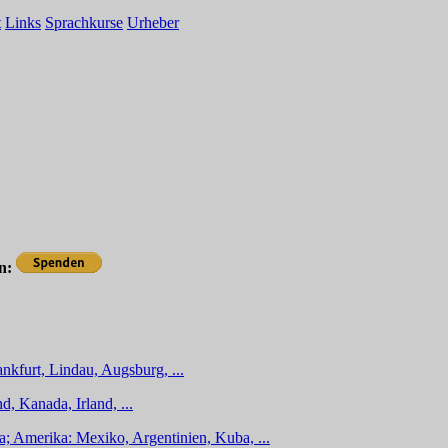
t
Links
Sprachkurse
Urheber
en:
nkfurt, Lindau, Augsburg, ...
d, Kanada, Irland, ...
a; Amerika: Mexiko, Argentinien, Kuba, ...