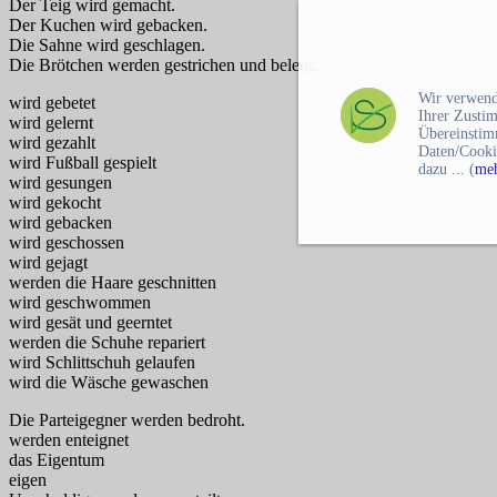
Der Teig wird gemacht.
Der Kuchen wird gebacken.
Die Sahne wird geschlagen.
Die Brötchen werden gestrichen und belegt.
Wir verwend
wird gebetet
Ihrer Zusti
wird gelernt
Übereinstim
wird gezahlt
Daten/Cooki
wird Fußball gespielt
dazu ... (
meh
wird gesungen
wird gekocht
wird gebacken
wird geschossen
wird gejagt
werden die Haare geschnitten
wird geschwommen
wird gesät und geerntet
werden die Schuhe repariert
wird Schlittschuh gelaufen
wird die Wäsche gewaschen
Die Parteigegner werden bedroht.
werden enteignet
das Eigentum
eigen