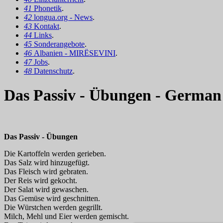
41
Phonetik
.
42
longua.org - News
.
43
Kontakt
.
44
Links
.
45
Sonderangebote
.
46
Albanien - MIRËSEVINI
.
47
Jobs
.
48
Datenschutz
.
Das Passiv - Übungen - Germa
Das Passiv - Übungen
Die Kartoffeln werden gerieben.
Das Salz wird hinzugefügt.
Das Fleisch wird gebraten.
Der Reis wird gekocht.
Der Salat wird gewaschen.
Das Gemüse wird geschnitten.
Die Würstchen werden gegrillt.
Milch, Mehl und Eier werden gemischt.