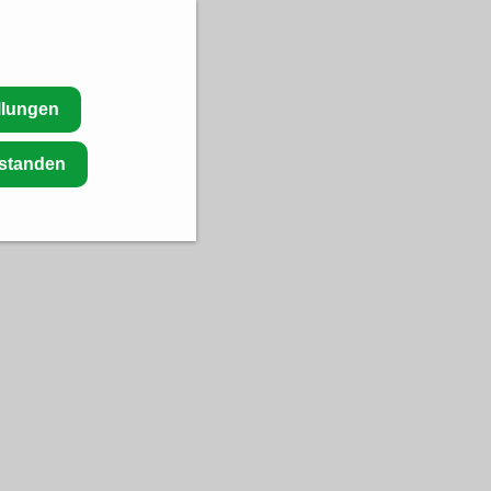
llungen
rstanden