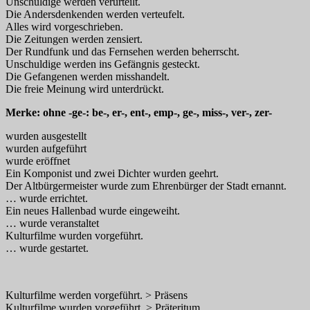
Unschuldige werden verurteilt.
Die Andersdenkenden werden verteufelt.
Alles wird vorgeschrieben.
Die Zeitungen werden zensiert.
Der Rundfunk und das Fernsehen werden beherrscht.
Unschuldige werden ins Gefängnis gesteckt.
Die Gefangenen werden misshandelt.
Die freie Meinung wird unterdrückt.
Merke: ohne -ge-: be-, er-, ent-, emp-, ge-, miss-, ver-, zer-
wurden ausgestellt
wurden aufgeführt
wurde eröffnet
Ein Komponist und zwei Dichter wurden geehrt.
Der Altbürgermeister wurde zum Ehrenbürger der Stadt ernannt.
… wurde errichtet.
Ein neues Hallenbad wurde eingeweiht.
… wurde veranstaltet
Kulturfilme wurden vorgeführt.
… wurde gestartet.
Kulturfilme werden vorgeführt. > Präsens
Kulturfilme wurden vorgeführt. > Präteritum