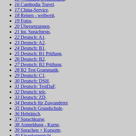
16
Cambodia Travel
.
17
China-Service
.
18
Reisen - weltweit
.
19
Fotos
.
20
Übersetzungen
.
21
Int. Sprachtests
.
22
Deutsch: A1
.
23
Deutsch: A2
.
24
Deutsch: B1
.
25
Deutsch: B1 Prüfung
.
26
Deutsch: B2
.
27
Deutsch: B2 Prüfung
.
28
B2 Test Grammatik
.
29
Deutsch: C1
.
30
Deutsch: DSH
.
31
Deutsch: TestDaF
.
32
Deutsch: telc
.
33
Deutsch: ZD
.
34
Deutsch für Zuwanderer
.
35
Deutsch Grundschule
.
36
Hebräisch
.
37
Sprachkurse
.
38
Anmeldung - Kurse
.
39
Sprachen + Kursorte
.
40
Einzelunterricht
.