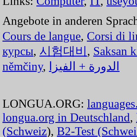
Links:
Computer
,
IT
,
useyo
Angebote in anderen Sprac
Cours de langue
,
Corsi di l
курсы
,
시험대비
,
Saksan k
němčiny
,
الدورة + الفيزا
LONGUA.ORG:
languages.
longua.org in Deutschland
,
(Schweiz
),
B2-Test (Schwei