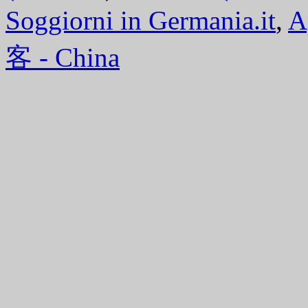
Soggiorni in Germania.it
,
A
客 - China