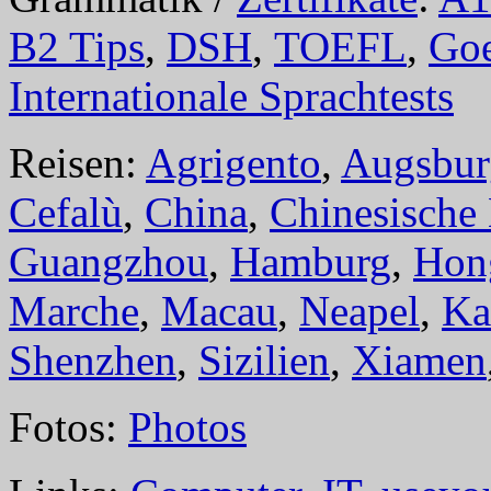
B2 Tips
,
DSH
,
TOEFL
,
Goe
Internationale Sprachtests
Reisen:
Agrigento
,
Augsbur
Cefalù
,
China
,
Chinesische
Guangzhou
,
Hamburg
,
Hon
Marche
,
Macau
,
Neapel
,
Ka
Shenzhen
,
Sizilien
,
Xiamen
Fotos:
Photos