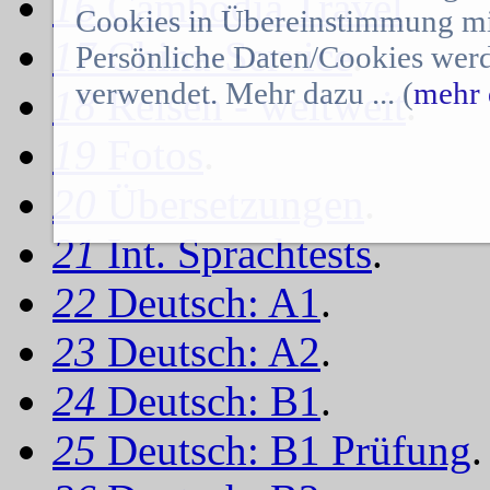
16
Cambodia Travel
.
Cookies in Übereinstimmung mit
17
China-Service
.
Persönliche Daten/Cookies werd
verwendet. Mehr dazu ... (
mehr 
18
Reisen - weltweit
.
19
Fotos
.
20
Übersetzungen
.
21
Int. Sprachtests
.
22
Deutsch: A1
.
23
Deutsch: A2
.
24
Deutsch: B1
.
25
Deutsch: B1 Prüfung
.