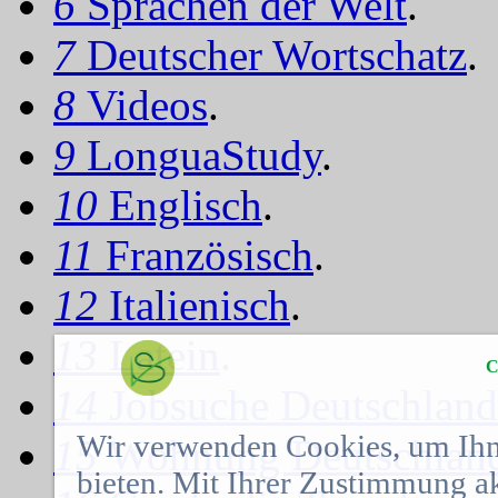
6
Sprachen der Welt
.
7
Deutscher Wortschatz
.
8
Videos
.
9
LonguaStudy
.
10
Englisch
.
11
Französisch
.
12
Italienisch
.
13
Latein
.
C
14
Jobsuche Deutschland
Wir verwenden Cookies, um Ihn
15
Wohnung Deutschlan
bieten. Mit Ihrer Zustimmung a