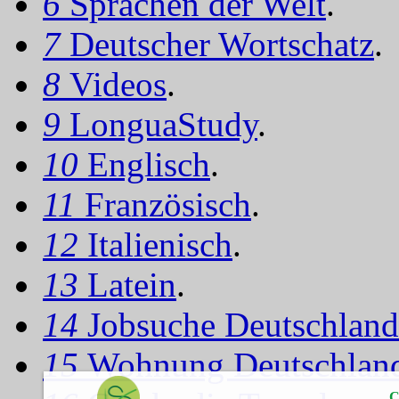
6
Sprachen der Welt
.
7
Deutscher Wortschatz
.
8
Videos
.
9
LonguaStudy
.
10
Englisch
.
11
Französisch
.
12
Italienisch
.
13
Latein
.
14
Jobsuche Deutschland
15
Wohnung Deutschlan
C