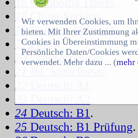
16
Cambodia Travel
.
17
China-Service
.
Wir verwenden Cookies, um Ihn
18
Reisen - weltweit
.
bieten. Mit Ihrer Zustimmung a
Cookies in Übereinstimmung mit
19
Fotos
.
Persönliche Daten/Cookies werd
20
Übersetzungen
.
verwendet. Mehr dazu ... (
mehr 
21
Int. Sprachtests
.
22
Deutsch: A1
.
23
Deutsch: A2
.
24
Deutsch: B1
.
25
Deutsch: B1 Prüfung
.