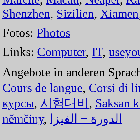
Shenzhen
,
Sizilien
,
Xiamen
Fotos:
Photos
Links:
Computer
,
IT
,
useyo
Angebote in anderen Sprac
Cours de langue
,
Corsi di l
курсы
,
시험대비
,
Saksan k
němčiny
,
الدورة + الفيزا