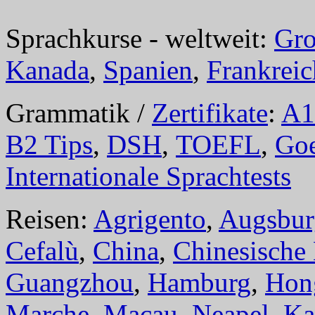
Sprachkurse - weltweit:
Gro
Kanada
,
Spanien
,
Frankreic
Grammatik /
Zertifikate
:
A1
B2 Tips
,
DSH
,
TOEFL
,
Goe
Internationale Sprachtests
Reisen:
Agrigento
,
Augsbur
Cefalù
,
China
,
Chinesische
Guangzhou
,
Hamburg
,
Hon
Marche
,
Macau
,
Neapel
,
Ka