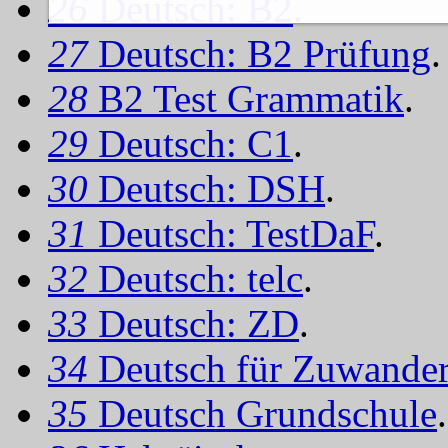
26
Deutsch: B2
.
27
Deutsch: B2 Prüfung
.
28
B2 Test Grammatik
.
29
Deutsch: C1
.
30
Deutsch: DSH
.
31
Deutsch: TestDaF
.
32
Deutsch: telc
.
33
Deutsch: ZD
.
34
Deutsch für Zuwander
35
Deutsch Grundschule
.