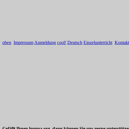
oben
Impressum
Anmeldung
cool!
Deutsch
Einzelunterricht
Kontak
Gefällt Ihnen longua.org, dann können Sie uns gerne unterstütz