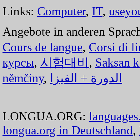
Links:
Computer
,
IT
,
useyo
Angebote in anderen Sprac
Cours de langue
,
Corsi di l
курсы
,
시험대비
,
Saksan k
němčiny
,
الدورة + الفيزا
LONGUA.ORG:
languages.
longua.org in Deutschland
,