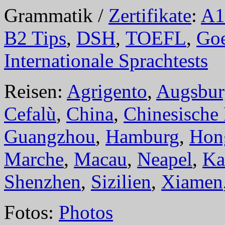
Grammatik /
Zertifikate
:
A1
B2 Tips
,
DSH
,
TOEFL
,
Goe
Internationale Sprachtests
Reisen:
Agrigento
,
Augsbur
Cefalù
,
China
,
Chinesische
Guangzhou
,
Hamburg
,
Hon
Marche
,
Macau
,
Neapel
,
Ka
Shenzhen
,
Sizilien
,
Xiamen
Fotos:
Photos