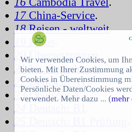
16
Cambodia Travel
.
17
China-Service
.
18
Reisen - weltweit
.
19
Fotos
.
C
20
Übersetzungen
.
Wir verwenden Cookies, um Ihn
21
Int. Sprachtests
.
bieten. Mit Ihrer Zustimmung a
Cookies in Übereinstimmung mit
22
Deutsch: A1
.
Persönliche Daten/Cookies werd
23
Deutsch: A2
.
verwendet. Mehr dazu ... (
mehr 
24
Deutsch: B1
.
25
Deutsch: B1 Prüfung
.