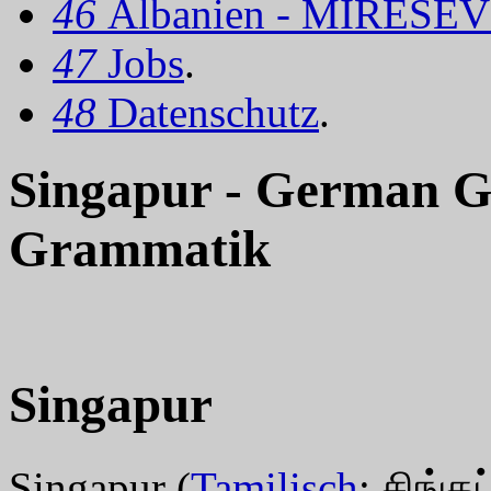
46
Albanien - MIRËSEV
47
Jobs
.
48
Datenschutz
.
Singapur - German G
Grammatik
Singapur
Singapur (
Tamilisch
: சிங்கப