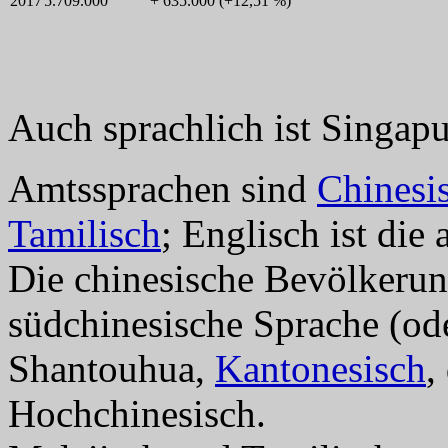
2017
5.709.000
+ 635.000 (+12,51 %)
Auch sprachlich ist Singapur
Amtssprachen sind
Chinesi
Tamilisch
; Englisch ist die
Die chinesische Bevölkerung
südchinesische Sprache (od
Shantouhua,
Kantonesisch
,
Hochchinesisch.