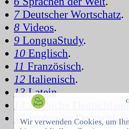
6
Sprachen der Welt
.
7
Deutscher Wortschatz
.
8
Videos
.
9
LonguaStudy
.
10
Englisch
.
11
Französisch
.
12
Italienisch
.
13
Latein
.
C
14
Jobsuche Deutschland
15
Wohnung Deutschlan
Wir verwenden Cookies, um Ihn