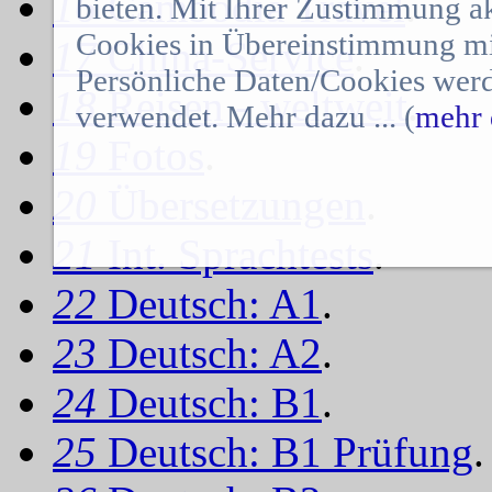
16
Cambodia Travel
.
bieten. Mit Ihrer Zustimmung a
Cookies in Übereinstimmung mit
17
China-Service
.
Persönliche Daten/Cookies werd
18
Reisen - weltweit
.
verwendet. Mehr dazu ... (
mehr 
19
Fotos
.
20
Übersetzungen
.
21
Int. Sprachtests
.
22
Deutsch: A1
.
23
Deutsch: A2
.
24
Deutsch: B1
.
25
Deutsch: B1 Prüfung
.