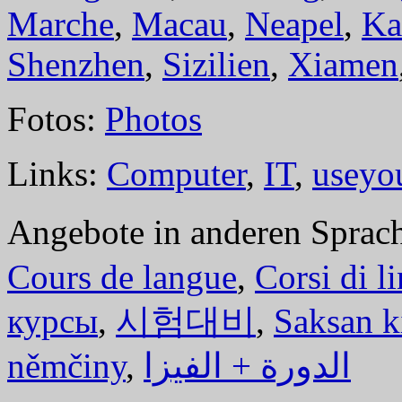
Marche
,
Macau
,
Neapel
,
Ka
Shenzhen
,
Sizilien
,
Xiamen
Fotos:
Photos
Links:
Computer
,
IT
,
useyo
Angebote in anderen Sprac
Cours de langue
,
Corsi di l
курсы
,
시험대비
,
Saksan k
němčiny
,
الدورة + الفيزا