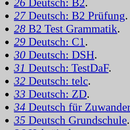
26
Deutsch: B2
.
27
Deutsch: B2 Prüfung
.
28
B2 Test Grammatik
.
29
Deutsch: C1
.
30
Deutsch: DSH
.
31
Deutsch: TestDaF
.
32
Deutsch: telc
.
33
Deutsch: ZD
.
34
Deutsch für Zuwander
35
Deutsch Grundschule
.