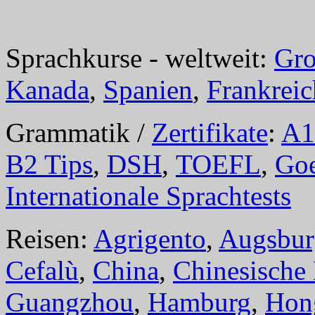
Sprachkurse - weltweit:
Gro
Kanada
,
Spanien
,
Frankreic
Grammatik /
Zertifikate
:
A1
B2 Tips
,
DSH
,
TOEFL
,
Goe
Internationale Sprachtests
Reisen:
Agrigento
,
Augsbur
Cefalù
,
China
,
Chinesische
Guangzhou
,
Hamburg
,
Hon