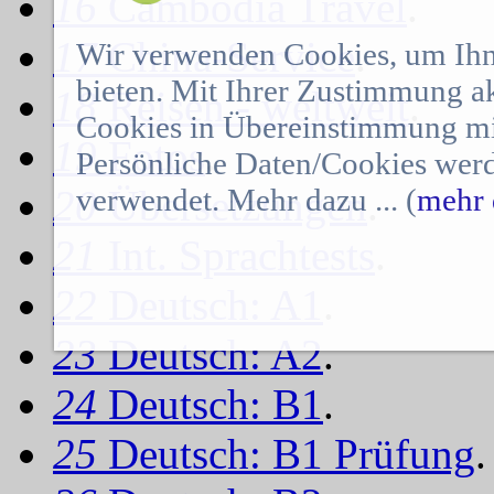
16
Cambodia Travel
.
17
China-Service
.
Wir verwenden Cookies, um Ihn
bieten. Mit Ihrer Zustimmung a
18
Reisen - weltweit
.
Cookies in Übereinstimmung mit
19
Fotos
.
Persönliche Daten/Cookies werd
20
verwendet. Mehr dazu ... (
Übersetzungen
.
mehr 
21
Int. Sprachtests
.
22
Deutsch: A1
.
23
Deutsch: A2
.
24
Deutsch: B1
.
25
Deutsch: B1 Prüfung
.