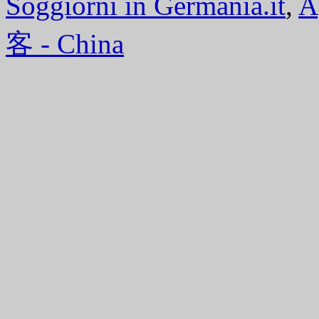
Soggiorni in Germania.it
,
A
客 - China