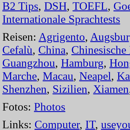
B2 Tips
,
DSH
,
TOEFL
,
Goe
Internationale Sprachtests
Reisen:
Agrigento
,
Augsbur
Cefalù
,
China
,
Chinesische
Guangzhou
,
Hamburg
,
Hon
Marche
,
Macau
,
Neapel
,
Ka
Shenzhen
,
Sizilien
,
Xiamen
Fotos:
Photos
Links:
Computer
,
IT
,
useyo