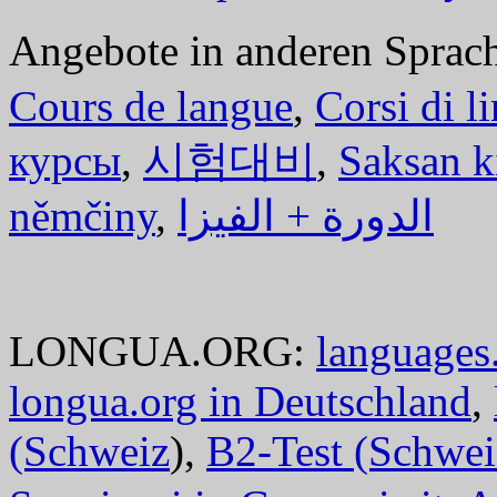
Angebote in anderen Sprac
Cours de langue
,
Corsi di l
курсы
,
시험대비
,
Saksan k
němčiny
,
الدورة + الفيزا
LONGUA.ORG:
languages.
longua.org in Deutschland
,
(Schweiz
),
B2-Test (Schwei