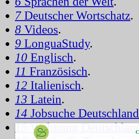
6
Sprachen der Welt
.
7
Deutscher Wortschatz
.
8
Videos
.
9
LonguaStudy
.
10
Englisch
.
11
Französisch
.
12
Italienisch
.
13
Latein
.
14
Jobsuche Deutschland
15
Wohnung Deutschlan
C