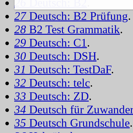
26
Deutsch: B2
.
27
Deutsch: B2 Prüfung
.
28
B2 Test Grammatik
.
29
Deutsch: C1
.
30
Deutsch: DSH
.
31
Deutsch: TestDaF
.
32
Deutsch: telc
.
33
Deutsch: ZD
.
34
Deutsch für Zuwander
35
Deutsch Grundschule
.