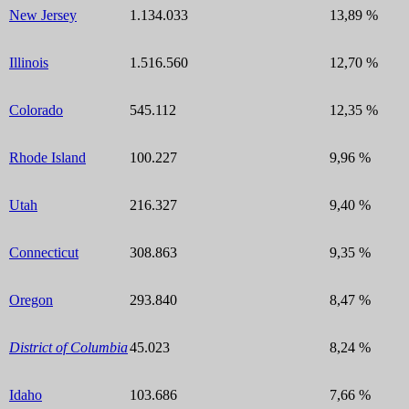
New Jersey
1.134.033
13,89 %
Illinois
1.516.560
12,70 %
Colorado
545.112
12,35 %
Rhode Island
100.227
9,96 %
Utah
216.327
9,40 %
Connecticut
308.863
9,35 %
Oregon
293.840
8,47 %
District of Columbia
45.023
8,24 %
Idaho
103.686
7,66 %