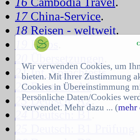
16
Cambodia Travel
.
17
China-Service
.
18
Reisen - weltweit
.
19
Fotos
.
C
20
Übersetzungen
.
Wir verwenden Cookies, um Ihn
21
Int. Sprachtests
.
bieten. Mit Ihrer Zustimmung a
22
Deutsch: A1
.
Cookies in Übereinstimmung mit
Persönliche Daten/Cookies werd
23
Deutsch: A2
.
verwendet. Mehr dazu ... (
mehr 
24
Deutsch: B1
.
25
Deutsch: B1 Prüfung
.