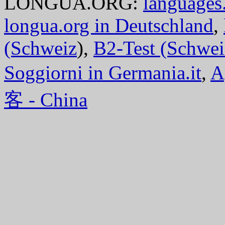
LONGUA.ORG:
languages.
longua.org in Deutschland
,
(Schweiz
),
B2-Test (Schwei
Soggiorni in Germania.it
,
A
客 - China