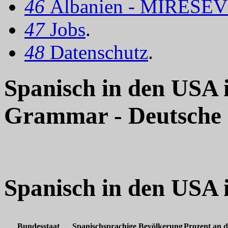
46
Albanien - MIRËSEV
47
Jobs
.
48
Datenschutz
.
Spanisch in den USA 
Grammar - Deutsche
Spanisch in den USA 
Bundesstaat
Spanisc
hsprachige
Bevölkerung
Prozent
an
d