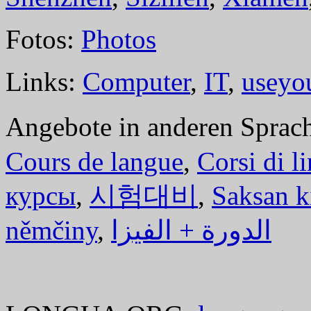
Fotos:
Photos
Links:
Computer
,
IT
,
useyo
Angebote in anderen Sprac
Cours de langue
,
Corsi di l
курсы
,
시험대비
,
Saksan k
němčiny
,
الدورة + الفيزا