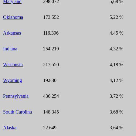
Maryland
298.072
5,68 %
Oklahoma
173.552
5,22 %
Arkansas
116.396
4,45 %
Indiana
254.219
4,32 %
Wisconsin
217.550
4,18 %
Wyoming
19.830
4,12 %
Pennsylvania
436.254
3,72 %
South Carolina
148.345
3,68 %
Alaska
22.649
3,64 %