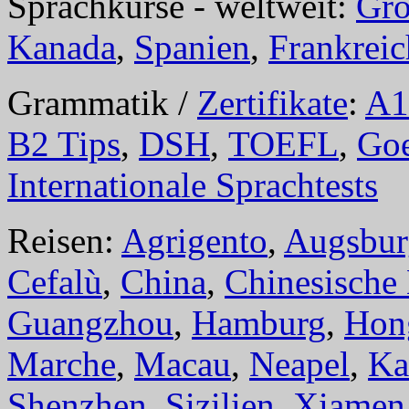
Sprachkurse - weltweit:
Gro
Kanada
,
Spanien
,
Frankreic
Grammatik /
Zertifikate
:
A1
B2 Tips
,
DSH
,
TOEFL
,
Goe
Internationale Sprachtests
Reisen:
Agrigento
,
Augsbur
Cefalù
,
China
,
Chinesische
Guangzhou
,
Hamburg
,
Hon
Marche
,
Macau
,
Neapel
,
Ka
Shenzhen
,
Sizilien
,
Xiamen