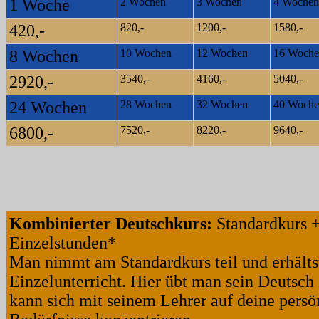
1 Woche
2 Wochen
3 Wochen
4 Wochen
420,-
820,-
1200,-
1580,-
8 Wochen
10 Wochen
12 Wochen
16 Woche
2920,-
3540,-
4160,-
5040,-
24 Wochen
28 Wochen
32 Wochen
40 Woche
6800,-
7520,-
8220,-
9640,-
Kombinierter Deutschkurs:
Standardkurs +
Einzelstunden*
Man nimmt am Standardkurs teil und erhältst
Einzelunterricht. Hier übt man sein Deutsch 
kann sich mit seinem Lehrer auf deine persö