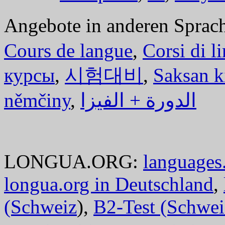
Angebote in anderen Sprac
Cours de langue
,
Corsi di l
курсы
,
시험대비
,
Saksan k
němčiny
,
الدورة + الفيزا
LONGUA.ORG:
languages.
longua.org in Deutschland
,
(Schweiz
),
B2-Test (Schwei