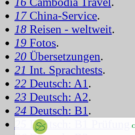
16
Cambodia Travel
.
17
China-Service
.
18
Reisen - weltweit
.
19
Fotos
.
20
Übersetzungen
.
21
Int. Sprachtests
.
22
Deutsch: A1
.
23
Deutsch: A2
.
24
Deutsch: B1
.
25
Deutsch: B1 Prüfung
.
C