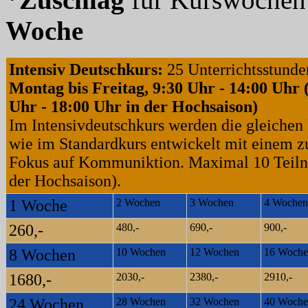
Woche
Intensiv Deutschkurs:
25 Unterrichtsstund
Montag bis Freitag, 9:30 Uhr - 14:00 Uhr 
Uhr - 18:00 Uhr in der Hochsaison)
Im Intensivdeutschkurs werden die gleichen
wie im Standardkurs entwickelt mit einem z
Fokus auf Kommuniktion. Maximal 10 Teiln
der Hochsaison).
1 Woche
2 Wochen
3 Wochen
4 Wochen
260,-
480,-
690,-
900,-
8 Wochen
10 Wochen
12 Wochen
16 Woche
1680,-
2030,-
2380,-
2910,-
24 Wochen
28 Wochen
32 Wochen
40 Woche