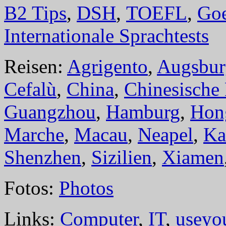
B2 Tips
,
DSH
,
TOEFL
,
Goe
Internationale Sprachtests
Reisen:
Agrigento
,
Augsbur
Cefalù
,
China
,
Chinesische
Guangzhou
,
Hamburg
,
Hon
Marche
,
Macau
,
Neapel
,
Ka
Shenzhen
,
Sizilien
,
Xiamen
Fotos:
Photos
Links:
Computer
,
IT
,
useyo