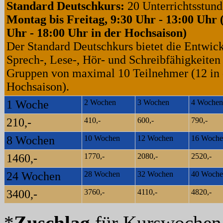
Standard Deutschkurs:
20 Unterrichtsstun
Montag bis Freitag, 9:30 Uhr - 13:00 Uhr 
Uhr - 18:00 Uhr in der Hochsaison)
Der Standard Deutschkurs bietet die Entwic
Sprech-, Lese-, Hör- und Schreibfähigkeiten 
Gruppen von maximal 10 Teilnehmer (12 in 
Hochsaison).
1 Woche
2 Wochen
3 Wochen
4 Wochen
210,-
410,-
600,-
790,-
8 Wochen
10 Wochen
12 Wochen
16 Woche
1460,-
1770,-
2080,-
2520,-
24 Wochen
28 Wochen
32 Wochen
40 Woche
3400,-
3760,-
4110,-
4820,-
*
Zuschlag
für Kurswoche