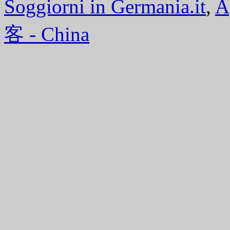
Soggiorni in Germania.it
,
A
客 - China