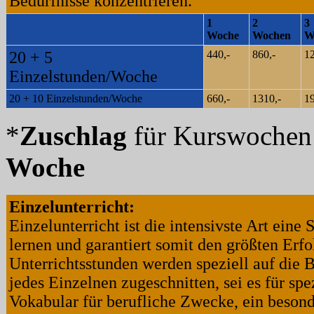
Bedürfnisse konzentrieren.
1
2
3
Woche
Wochen
W
20 + 5
440,-
860,-
12
Einzelstunden/Woche
20 + 10 Einzelstunden/Woche
660,-
1310,-
19
*
Zuschlag
für Kurswoche
Woche
Einzelunterricht:
Einzelunterricht ist die intensivste Art eine
lernen und garantiert somit den größten Erfo
Unterrichtsstunden werden speziell auf die 
jedes Einzelnen zugeschnitten, sei es für spe
Vokabular für berufliche Zwecke, ein beson