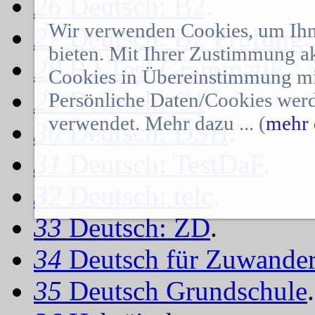
26
Deutsch: B2
.
Wir verwenden Cookies, um Ihn
27
Deutsch: B2 Prüfung
.
bieten. Mit Ihrer Zustimmung a
28
B2 Test Grammatik
.
Cookies in Übereinstimmung mit
29
Deutsch: C1
.
Persönliche Daten/Cookies werd
verwendet. Mehr dazu ... (
mehr 
30
Deutsch: DSH
.
31
Deutsch: TestDaF
.
32
Deutsch: telc
.
33
Deutsch: ZD
.
34
Deutsch für Zuwander
35
Deutsch Grundschule
.