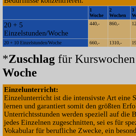
Bedürfnisse konzentrieren.
1
2
3
Woche
Wochen
W
20 + 5
440,-
860,-
12
Einzelstunden/Woche
20 + 10 Einzelstunden/Woche
660,-
1310,-
19
*
Zuschlag
für Kurswoche
Woche
Einzelunterricht:
Einzelunterricht ist die intensivste Art eine
lernen und garantiert somit den größten Erfo
Unterrichtsstunden werden speziell auf die 
jedes Einzelnen zugeschnitten, sei es für spe
Vokabular für berufliche Zwecke, ein beson