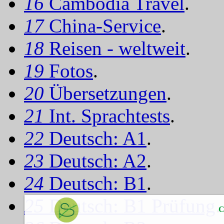
16
Cambodia Travel
.
17
China-Service
.
18
Reisen - weltweit
.
19
Fotos
.
20
Übersetzungen
.
21
Int. Sprachtests
.
22
Deutsch: A1
.
23
Deutsch: A2
.
24
Deutsch: B1
.
25
Deutsch: B1 Prüfung
.
C