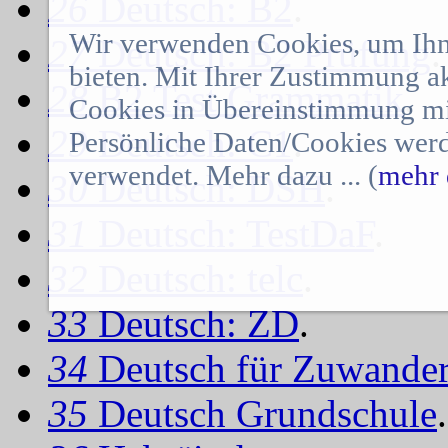
26
Deutsch: B2
.
Wir verwenden Cookies, um Ihn
27
Deutsch: B2 Prüfung
.
bieten. Mit Ihrer Zustimmung a
28
B2 Test Grammatik
.
Cookies in Übereinstimmung mit
29
Deutsch: C1
.
Persönliche Daten/Cookies werd
verwendet. Mehr dazu ... (
mehr 
30
Deutsch: DSH
.
31
Deutsch: TestDaF
.
32
Deutsch: telc
.
33
Deutsch: ZD
.
34
Deutsch für Zuwander
35
Deutsch Grundschule
.