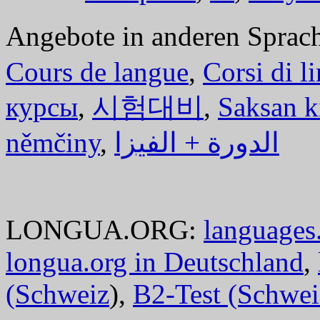
Angebote in anderen Sprac
Cours de langue
,
Corsi di l
курсы
,
시험대비
,
Saksan k
němčiny
,
الدورة + الفيزا
LONGUA.ORG:
languages.
longua.org in Deutschland
,
(Schweiz
),
B2-Test (Schwei