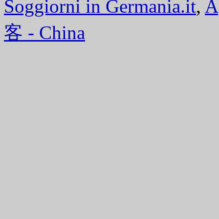
Soggiorni in Germania.it
,
A
客 - China