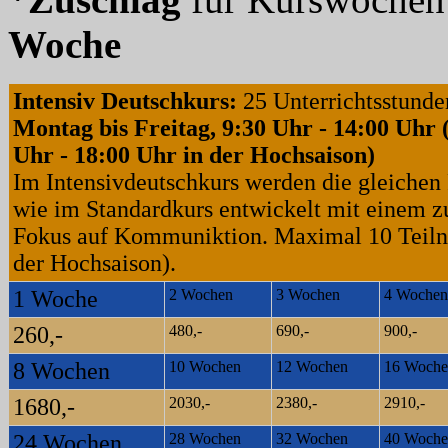
Woche
Intensiv Deutschkurs:
25 Unterrichtsstund
Montag bis Freitag, 9:30 Uhr - 14:00 Uhr 
Uhr - 18:00 Uhr in der Hochsaison)
Im Intensivdeutschkurs werden die gleichen
wie im Standardkurs entwickelt mit einem z
Fokus auf Kommuniktion. Maximal 10 Teiln
der Hochsaison).
1 Woche
2 Wochen
3 Wochen
4 Wochen
260,-
480,-
690,-
900,-
8 Wochen
10 Wochen
12 Wochen
16 Woche
1680,-
2030,-
2380,-
2910,-
24 Wochen
28 Wochen
32 Wochen
40 Woche