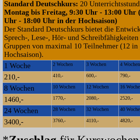
Standard Deutschkurs:
20 Unterrichtsstun
Montag bis Freitag, 9:30 Uhr - 13:00 Uhr 
Uhr - 18:00 Uhr in der Hochsaison)
Der Standard Deutschkurs bietet die Entwic
Sprech-, Lese-, Hör- und Schreibfähigkeiten 
Gruppen von maximal 10 Teilnehmer (12 in 
Hochsaison).
1 Woche
2 Wochen
3 Wochen
4 Wochen
210,-
410,-
600,-
790,-
8 Wochen
10 Wochen
12 Wochen
16 Woche
1460,-
1770,-
2080,-
2520,-
24 Wochen
28 Wochen
32 Wochen
40 Woche
3400,-
3760,-
4110,-
4820,-
*
Zuschlag
für Kurswoche