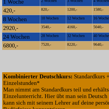
1 Woche
2 Wochen
3 Wochen
4 Wochen
420,-
820,-
1200,-
1580,-
8 Wochen
10 Wochen
12 Wochen
16 Woche
2920,-
3540,-
4160,-
5040,-
24 Wochen
28 Wochen
32 Wochen
40 Woche
6800,-
7520,-
8220,-
9640,-
Kombinierter Deutschkurs:
Standardkurs +
Einzelstunden*
Man nimmt am Standardkurs teil und erhältst
Einzelunterricht. Hier übt man sein Deutsch 
kann sich mit seinem Lehrer auf deine persö