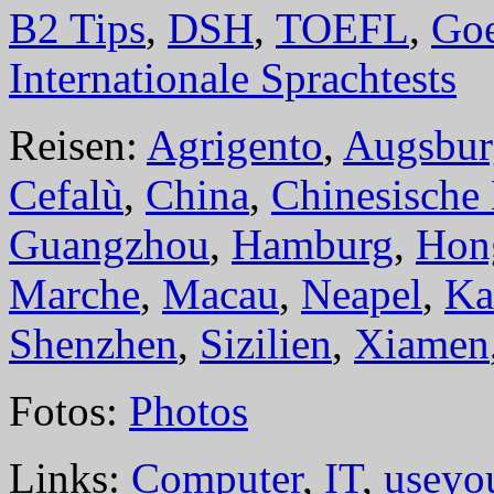
B2 Tips
,
DSH
,
TOEFL
,
Goe
Internationale Sprachtests
Reisen:
Agrigento
,
Augsbur
Cefalù
,
China
,
Chinesische
Guangzhou
,
Hamburg
,
Hon
Marche
,
Macau
,
Neapel
,
Ka
Shenzhen
,
Sizilien
,
Xiamen
Fotos:
Photos
Links:
Computer
,
IT
,
useyo