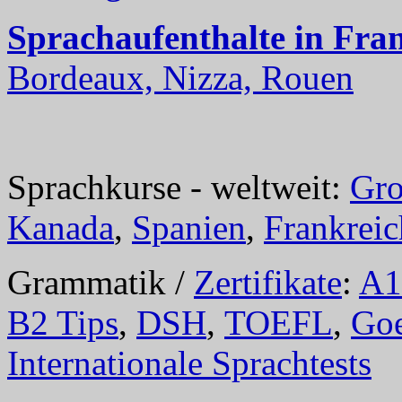
Sprachaufenthalte in Fra
Bordeaux, Nizza, Rouen
Sprachkurse - weltweit:
Gro
Kanada
,
Spanien
,
Frankreic
Grammatik /
Zertifikate
:
A1
B2 Tips
,
DSH
,
TOEFL
,
Goe
Internationale Sprachtests