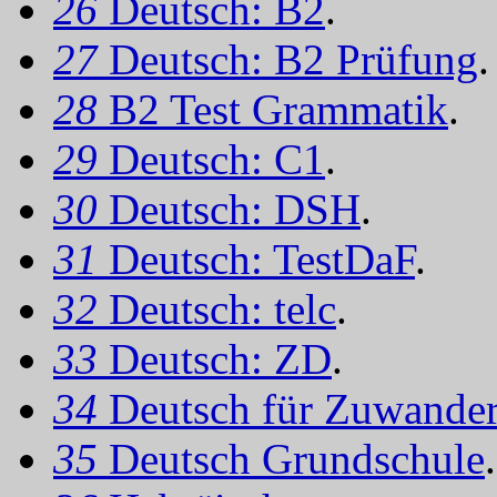
26
Deutsch: B2
.
27
Deutsch: B2 Prüfung
.
28
B2 Test Grammatik
.
29
Deutsch: C1
.
30
Deutsch: DSH
.
31
Deutsch: TestDaF
.
32
Deutsch: telc
.
33
Deutsch: ZD
.
34
Deutsch für Zuwander
35
Deutsch Grundschule
.