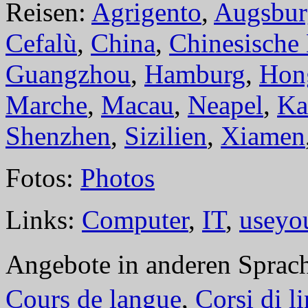
Reisen:
Agrigento
,
Augsbur
Cefalù
,
China
,
Chinesische
Guangzhou
,
Hamburg
,
Hon
Marche
,
Macau
,
Neapel
,
Ka
Shenzhen
,
Sizilien
,
Xiamen
Fotos:
Photos
Links:
Computer
,
IT
,
useyo
Angebote in anderen Sprac
Cours de langue
,
Corsi di l