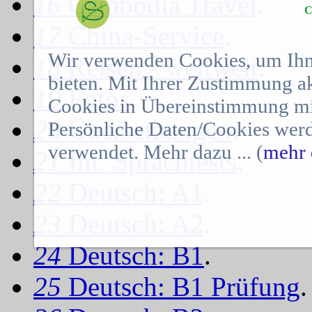
16
Cambodia Travel
.
C
17
China-Service
.
Wir verwenden Cookies, um Ihn
18
Reisen - weltweit
.
bieten. Mit Ihrer Zustimmung a
19
Fotos
.
Cookies in Übereinstimmung mit
20
Übersetzungen
.
Persönliche Daten/Cookies werd
verwendet. Mehr dazu ... (
mehr 
21
Int. Sprachtests
.
22
Deutsch: A1
.
23
Deutsch: A2
.
24
Deutsch: B1
.
25
Deutsch: B1 Prüfung
.