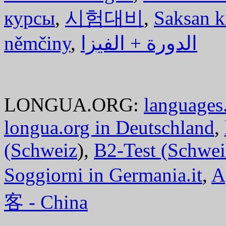
курсы
,
시험대비
,
Saksan k
němčiny
,
الدورة + الفيزا
LONGUA.ORG:
languages.
longua.org in Deutschland
,
(Schweiz
),
B2-Test (Schwei
Soggiorni in Germania.it
,
A
客 - China