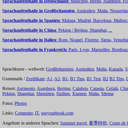
Sprachaufenthalte in Deutschland
: München, Berlin, Hamburg, Fra
Sprachaufenthalte in Großbritannien
, Australien, Malta, Neuseelan
Sprachaufenthalte in Spanien
: Malaga, Madrid, Barcelona, Mallorc
Sprachaufenthalte in China
: Peking / Beijing, Shanghai, ...
Sprachaufenthalte in Italien
: Rom, Neapel, Florenz, Siena, Venedig,
Sprachaufenthalte in Frankreich:
Paris, Lyon, Marseilles, Bordea
Sprachkurse - weltweit:
Großbritannien
,
Australien
,
Malta
,
Kanada
,
S
Grammatik /
Zertifikate
:
A1
,
A2
,
B1
,
B1 Tips
,
B1 Test
,
B2
B2 Tips
,
Reisen:
Agrigento
,
Augsburg
,
Beijing
,
Calabria
,
Catania
,
Cefalù
,
Chi
Peking
,
Shanghai
,
Shenzhen
,
Sizilien
,
Xiamen
,
Malta
,
Sliema
Fotos:
Photos
Links:
Computer
,
IT
,
useyourbook.com
Angebote in anderen Sprachen:
Summer travel
,
夏季特价
,
Cours de 