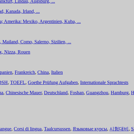
nkfurt, Lindau, Augsburg, ...
d, Kanada, Irland, ...
a; Amerika: Mexiko, Argentinien, Kuba, ...
 Mailand, Como, Salerno, Sizilien, ...
ux, Nizza, Rouen
panien
,
Frankreich
,
China
,
Italien
DSH
,
TOEFL
,
Goethe Prüfung Aufgaben
,
Internationale Sprachtests
na
,
Chinesische Mauer
,
Deutschland
,
Foshan
,
Guangzhou
,
Hamburg
,
H
langue
,
Corsi di lingua
,
Taalcursussen
,
Языковые курсы
,
시험대비
,
S