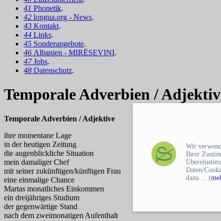
41
Phonetik
.
42
longua.org - News
.
43
Kontakt
.
44
Links
.
45
Sonderangebote
.
46
Albanien - MIRËSEVINI
.
47
Jobs
.
48
Datenschutz
.
Temporale Adverbien / Adjekti
Temporale Adverbien / Adjektive
ihre momentane Lage
in der heutigen Zeitung
Wir verwend
die augenblickliche Situation
Ihrer Zusti
mein damaliger Chef
Übereinstim
Daten/Cooki
mit seiner zukünftigen/künftigen Frau
dazu ... (
meh
eine einmalige Chance
Martas monatliches Einkommen
ein dreijähriges Studium
der gegenwärtige Stand
nach dem zweimonatigen Aufenthalt