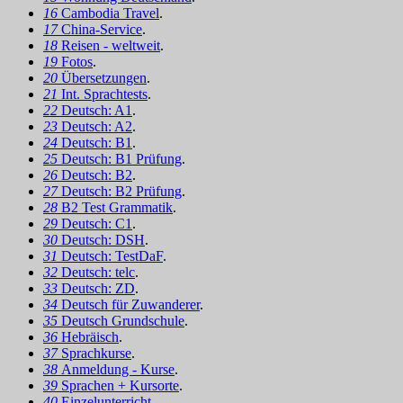
16
Cambodia Travel
.
17
China-Service
.
18
Reisen - weltweit
.
19
Fotos
.
20
Übersetzungen
.
21
Int. Sprachtests
.
22
Deutsch: A1
.
23
Deutsch: A2
.
24
Deutsch: B1
.
25
Deutsch: B1 Prüfung
.
26
Deutsch: B2
.
27
Deutsch: B2 Prüfung
.
28
B2 Test Grammatik
.
29
Deutsch: C1
.
30
Deutsch: DSH
.
31
Deutsch: TestDaF
.
32
Deutsch: telc
.
33
Deutsch: ZD
.
34
Deutsch für Zuwanderer
.
35
Deutsch Grundschule
.
36
Hebräisch
.
37
Sprachkurse
.
38
Anmeldung - Kurse
.
39
Sprachen + Kursorte
.
40
Einzelunterricht
.