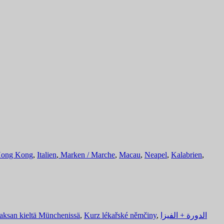
ong Kong
,
Italien
,
Marken / Marche
,
Macau
,
Neapel
,
Kalabrien
,
aksan kieltä Münchenissä
,
Kurz lékařské němčiny
,
الدورة + الفيزا