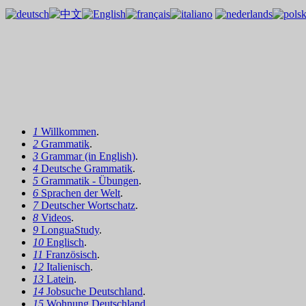
1
Willkommen
.
2
Grammatik
.
3
Grammar (in English)
.
4
Deutsche Grammatik
.
5
Grammatik - Übungen
.
6
Sprachen der Welt
.
7
Deutscher Wortschatz
.
8
Videos
.
9
LonguaStudy
.
10
Englisch
.
11
Französisch
.
12
Italienisch
.
13
Latein
.
14
Jobsuche Deutschland
.
15
Wohnung Deutschland
.