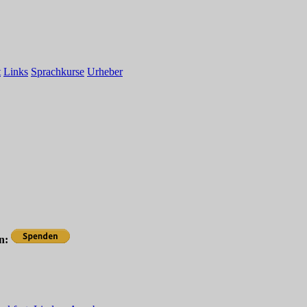
t
Links
Sprachkurse
Urheber
en: