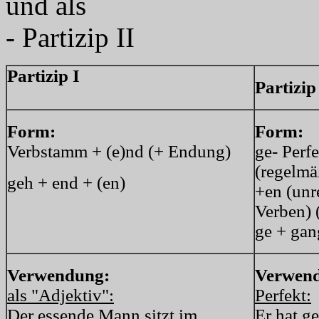
und als
- Partizip II
Partizip I
Partizip
Form:
Form:
Verbstamm + (e)nd (+ Endung)
ge- Perf
(regelmä
geh + end + (en)
+en (unr
Verben) 
ge + gan
Verwendung:
Verwen
als "Adjektiv":
Perfekt:
Der essende Mann sitzt im
Er hat g