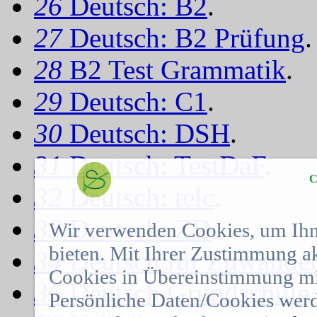
26
Deutsch: B2
.
27
Deutsch: B2 Prüfung
.
28
B2 Test Grammatik
.
29
Deutsch: C1
.
30
Deutsch: DSH
.
31
Deutsch: TestDaF
.
C
32
Deutsch: telc
.
33
Deutsch: ZD
.
Wir verwenden Cookies, um Ihn
bieten. Mit Ihrer Zustimmung a
34
Deutsch für Zuwander
Cookies in Übereinstimmung mit
35
Deutsch Grundschule
.
Persönliche Daten/Cookies werd