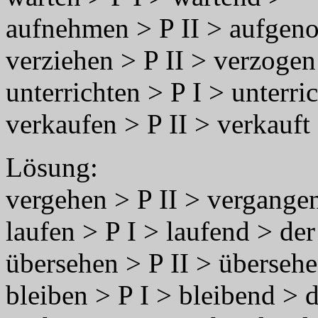
aufnehmen > P II > aufge
verziehen > P II > verzogen
unterrichten > P I > unterri
verkaufen > P II > verkauft
Lösung:
vergehen > P II > vergange
laufen > P I > laufend > der
übersehen > P II > übersehe
bleiben > P I > bleibend > d