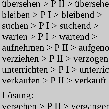
übersehen > P II > überseh
bleiben > P I > bleibend >
suchen > P I > suchend >
warten > P I > wartend >
aufnehmen > P II > aufge
verziehen > P II > verzogen
unterrichten > P I > unterri
verkaufen > P II > verkauft
Lösung:
vergehen > P II > vergange