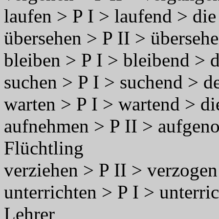
laufen > P I > laufend > di
übersehen > P II > übersehe
bleiben > P I > bleibend > 
suchen > P I > suchend > d
warten > P I > wartend > d
aufnehmen > P II > aufge
Flüchtling
verziehen > P II > verzoge
unterrichten > P I > unterri
Lehrer