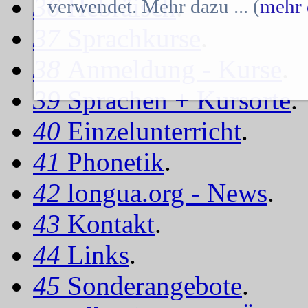
36
Hebräisch
.
verwendet. Mehr dazu ... (
mehr 
37
Sprachkurse
.
38
Anmeldung - Kurse
.
39
Sprachen + Kursorte
.
40
Einzelunterricht
.
41
Phonetik
.
42
longua.org - News
.
43
Kontakt
.
44
Links
.
45
Sonderangebote
.