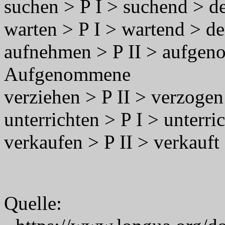
suchen > P I > suchend > de
warten > P I > wartend > de
aufnehmen > P II > aufgeno
Aufgenommene
verziehen > P II > verzogen
unterrichten > P I > unterri
verkaufen > P II > verkauft 
Quelle: