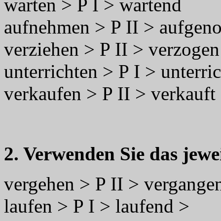
warten > P I > wartend
aufnehmen > P II > aufge
verziehen > P II > verzogen
unterrichten > P I > unterri
verkaufen > P II > verkauft
2. Verwenden Sie das jewei
vergehen > P II > vergange
laufen > P I > laufend >