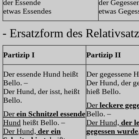
der Essende
der Gegesse
etwas Essendes
etwas Geges
- Ersatzform des Relativsatz
Partizip I
Partizip II
Der essende Hund heißt
Der gegessene H
Bello. –
Der Hund, der g
Der Hund, der isst, heißt
hieß Bello.
Bello.
Der
leckere geg
Der
ein Schnitzel essende
Bello. –
Hund
heißt Bello. –
Der Hund,
der l
Der Hund,
der ein
gegessen wurde