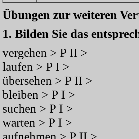
Übungen zur weiteren Ver
1. Bilden Sie das entsprech
vergehen > P II >
laufen > P I >
übersehen > P II >
bleiben > P I >
suchen > P I >
warten > P I >
aufnehmen > P II >