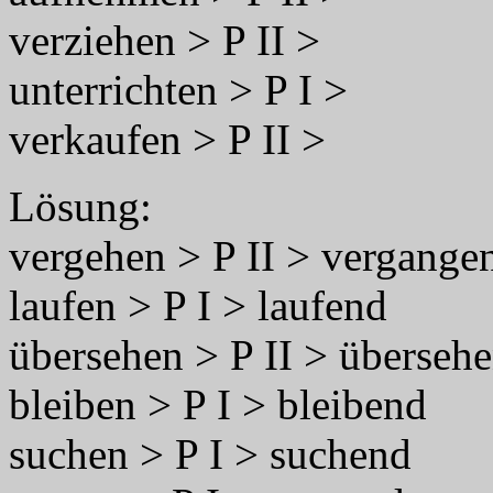
verziehen > P II >
unterrichten > P I >
verkaufen > P II >
Lösung:
vergehen > P II > vergange
laufen > P I > laufend
übersehen > P II > überseh
bleiben > P I > bleibend
suchen > P I > suchend