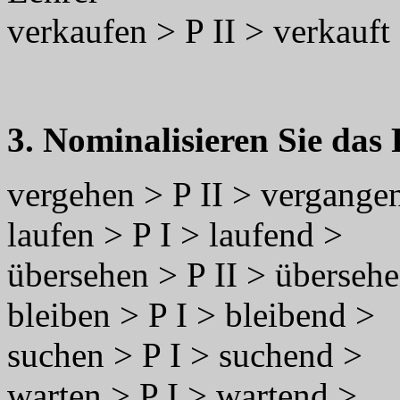
verkaufen > P II > verkauft
3. Nominalisieren Sie das 
vergehen > P II > vergange
laufen > P I > laufend >
übersehen > P II > überseh
bleiben > P I > bleibend >
suchen > P I > suchend >
warten > P I > wartend >