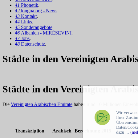
41
Phonetik
.
42
longua.org - News
.
43
Kontakt
.
44
Links
.
45
Sonderangebote
.
46
Albanien - MIRËSEVINI
.
47
Jobs
.
48
Datenschutz
.
Städte in den Vereinigten Arabi
Städte in den Vereinigten Arabi
Die
Vereinigten Arabischen Emirate
haben rund 10 Millionen Einwohne
Wir verwend
Ihrer Zusti
Übereinstim
Daten/Cooki
Transkription
Arabisch
Berechnung 2015
dazu ... (
meh