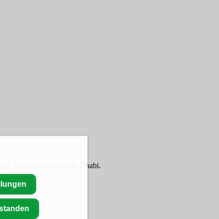
bai
, Schardscha und Abu Dhabi.
llungen
rstanden