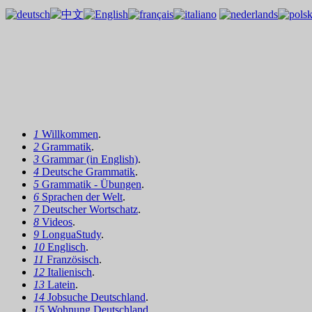
1
Willkommen
.
2
Grammatik
.
3
Grammar (in English)
.
4
Deutsche Grammatik
.
5
Grammatik - Übungen
.
6
Sprachen der Welt
.
7
Deutscher Wortschatz
.
8
Videos
.
9
LonguaStudy
.
10
Englisch
.
11
Französisch
.
12
Italienisch
.
13
Latein
.
14
Jobsuche Deutschland
.
15
Wohnung Deutschland
.