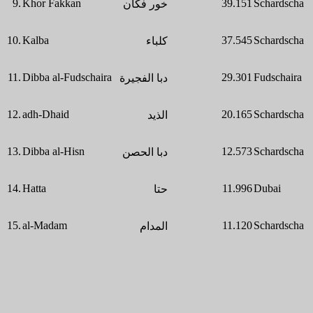
9.
Khor Fakkan
39.151
Schardscha
خور فكان
10.
Kalba
37.545
Schardscha
كلباء
11.
Dibba al-Fudschaira
29.301
Fudschaira
دبا الفجيرة
12.
adh-Dhaid
20.165
Schardscha
الذيد
13.
Dibba al-Hisn
12.573
Schardscha
دبا الحصن
14.
Hatta
11.996
Dubai
حتا
15.
al-Madam
11.120
Schardscha
المدام