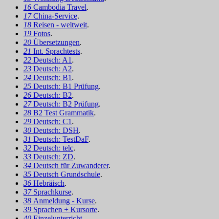
16
Cambodia Travel
.
17
China-Service
.
18
Reisen - weltweit
.
19
Fotos
.
20
Übersetzungen
.
21
Int. Sprachtests
.
22
Deutsch: A1
.
23
Deutsch: A2
.
24
Deutsch: B1
.
25
Deutsch: B1 Prüfung
.
26
Deutsch: B2
.
27
Deutsch: B2 Prüfung
.
28
B2 Test Grammatik
.
29
Deutsch: C1
.
30
Deutsch: DSH
.
31
Deutsch: TestDaF
.
32
Deutsch: telc
.
33
Deutsch: ZD
.
34
Deutsch für Zuwanderer
.
35
Deutsch Grundschule
.
36
Hebräisch
.
37
Sprachkurse
.
38
Anmeldung - Kurse
.
39
Sprachen + Kursorte
.
40
Einzelunterricht
.