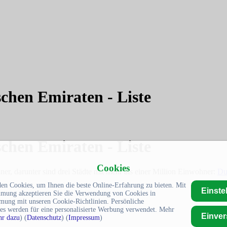
schen Emiraten - Liste
schen Emiraten - Liste
Cookies
r, darunter sind drei Städte mit mehr als einer Million Einwohner:
Du
en Cookies, um Ihnen die beste Online-Erfahrung zu bieten. Mit
Einste
mmung akzeptieren Sie die Verwendung von Cookies in
mung mit unseren Cookie-Richtlinien. Persönliche
es werden für eine personalisierte Werbung verwendet. Mehr
Einve
r dazu
) (
Datenschutz
) (
Impressum
)