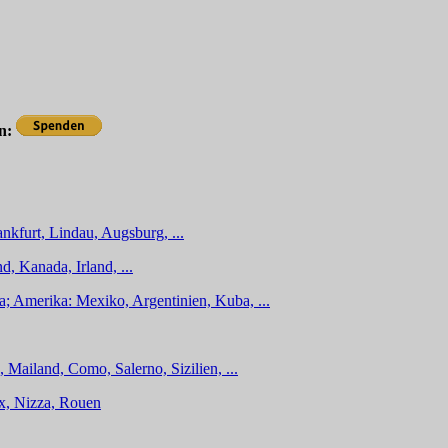
en:
nkfurt, Lindau, Augsburg, ...
d, Kanada, Irland, ...
a; Amerika: Mexiko, Argentinien, Kuba, ...
 Mailand, Como, Salerno, Sizilien, ...
ux, Nizza, Rouen