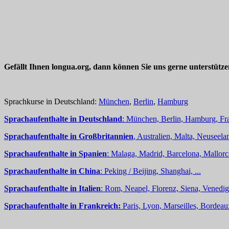
Gefällt Ihnen longua.org, dann können Sie uns gerne unterstütz
Sprachkurse in Deutschland:
München
,
Berlin
,
Hamburg
Sprachaufenthalte in Deutschland
: München, Berlin, Hamburg, Fra
Sprachaufenthalte in Großbritannien
, Australien, Malta, Neuseelan
Sprachaufenthalte in Spanien
: Malaga, Madrid, Barcelona, Mallorc
Sprachaufenthalte in China
: Peking / Beijing, Shanghai, ...
Sprachaufenthalte in Italien
: Rom, Neapel, Florenz, Siena, Venedig,
Sprachaufenthalte in Frankreich:
Paris, Lyon, Marseilles, Bordea