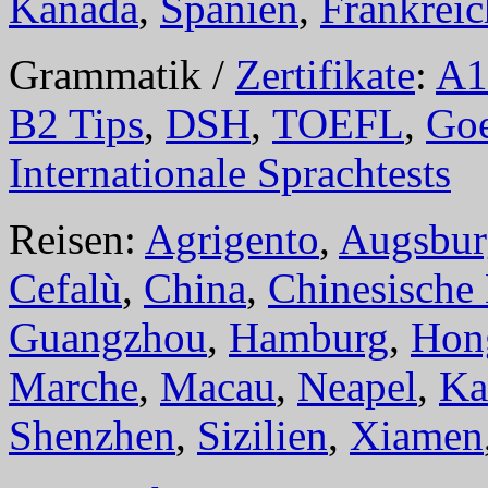
Kanada
,
Spanien
,
Frankreic
Grammatik /
Zertifikate
:
A1
B2 Tips
,
DSH
,
TOEFL
,
Goe
Internationale Sprachtests
Reisen:
Agrigento
,
Augsbur
Cefalù
,
China
,
Chinesische
Guangzhou
,
Hamburg
,
Hon
Marche
,
Macau
,
Neapel
,
Ka
Shenzhen
,
Sizilien
,
Xiamen