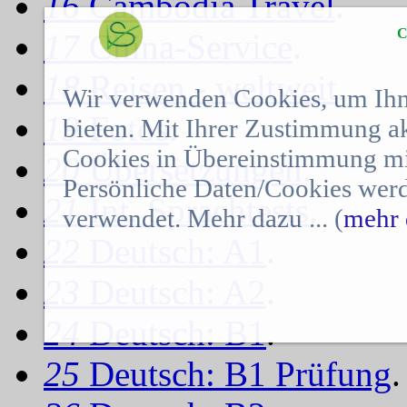
16
Cambodia Travel
.
C
17
China-Service
.
18
Reisen - weltweit
.
Wir verwenden Cookies, um Ihn
19
Fotos
.
bieten. Mit Ihrer Zustimmung a
Cookies in Übereinstimmung mit
20
Übersetzungen
.
Persönliche Daten/Cookies werd
21
Int. Sprachtests
.
verwendet. Mehr dazu ... (
mehr 
22
Deutsch: A1
.
23
Deutsch: A2
.
24
Deutsch: B1
.
25
Deutsch: B1 Prüfung
.