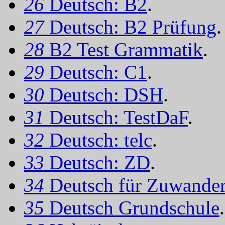
26
Deutsch: B2
.
27
Deutsch: B2 Prüfung
.
28
B2 Test Grammatik
.
29
Deutsch: C1
.
30
Deutsch: DSH
.
31
Deutsch: TestDaF
.
32
Deutsch: telc
.
33
Deutsch: ZD
.
34
Deutsch für Zuwander
35
Deutsch Grundschule
.