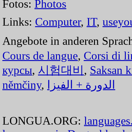
Fotos:
Photos
Links:
Computer
,
IT
,
useyo
Angebote in anderen Sprac
Cours de langue
,
Corsi di l
курсы
,
시험대비
,
Saksan k
němčiny
,
الدورة + الفيزا
LONGUA.ORG:
languages.