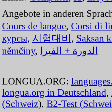
Angebote in anderen Sprac
Cours de langue
,
Corsi di l
курсы
,
시험대비
,
Saksan k
němčiny
,
الدورة + الفيزا
LONGUA.ORG:
languages.
longua.org in Deutschland
,
(Schweiz
),
B2-Test (Schwei