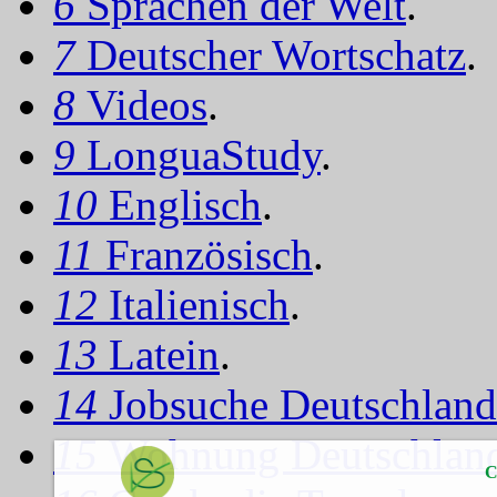
6
Sprachen der Welt
.
7
Deutscher Wortschatz
.
8
Videos
.
9
LonguaStudy
.
10
Englisch
.
11
Französisch
.
12
Italienisch
.
13
Latein
.
14
Jobsuche Deutschland
15
Wohnung Deutschlan
C