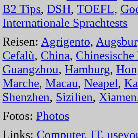
B2 Tips
,
DSH
,
TOEFL
,
Goe
Internationale Sprachtests
Reisen:
Agrigento
,
Augsbur
Cefalù
,
China
,
Chinesische
Guangzhou
,
Hamburg
,
Hon
Marche
,
Macau
,
Neapel
,
Ka
Shenzhen
,
Sizilien
,
Xiamen
Fotos:
Photos
Links:
Computer
,
IT
,
useyo