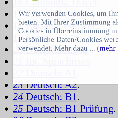
16
Cambodia Travel
.
17
China-Service
.
Wir verwenden Cookies, um Ihn
bieten. Mit Ihrer Zustimmung a
18
Reisen - weltweit
.
Cookies in Übereinstimmung mit
19
Fotos
.
Persönliche Daten/Cookies werd
20
Übersetzungen
.
verwendet. Mehr dazu ... (
mehr 
21
Int. Sprachtests
.
22
Deutsch: A1
.
23
Deutsch: A2
.
24
Deutsch: B1
.
25
Deutsch: B1 Prüfung
.