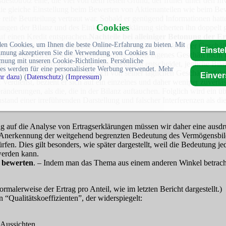
estotrotz eine, die viel von dem festen Grund, der früher unter den Inve
 die gleiche Einstellung beim Bewerten von Aktienanteilen wie beim Be
eife Beurteilung vertraut war. Sobald er genügend Informationen hatte, 
Cookies
hungen der Bilanz und des Einkommenserklärung sicherten ihn doppelt 
f einen Kredit entsprachen.
Nachteile bei alleiniger Betonung der Er
en Cookies, um Ihnen die beste Online-Erfahrung zu bieten. Mit
s privaten Geschäfts und den Investitionsleitlinien. Wenn der Geschäf
Einste
mmung akzeptieren Sie die Verwendung von Cookies in
dere Wertewelt ein. Sicherlich beurteilt er seinen eigenes Geschäft nic
mung mit unseren Cookie-Richtlinien. Persönliche
r Eigenschaft als Investor oder Spekulant entscheidet, jegliche Bilanz 
es werden für eine personalisierte Werbung verwendet. Mehr
er einer Reihe neuer Ideen, die sich von seiner täglichen Geschäftserfah
Einve
r dazu
) (
Datenschutz
) (
Impressum
)
dienst, bezieht er sich auf ein einzelnes und daher weniger zuverlässi
ränderungen, als die, die in der Bilanz auftauchen. Folglich wird ein ü
tand einer irreführenden Darstellung und falscher Interferenzen als di
ug auf die Analyse von Ertragserklärungen müssen wir daher eine ausd
 Anerkennung der weitgehend begrenzten Bedeutung des Vermögensbilde
n. Dies gilt besonders, wie später dargestellt, weil die Bedeutung 
werden kann.
 bewerten
. – Indem man das Thema aus einem anderen Winkel betrach
ormalerweise der Ertrag pro Anteil, wie im letzten Bericht dargestellt.)
 “Qualitätskoeffizienten”, der widerspiegelt:
 Aussichten.