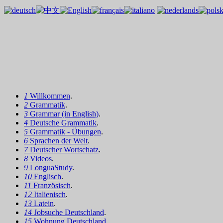
1
Willkommen
.
2
Grammatik
.
3
Grammar (in English)
.
4
Deutsche Grammatik
.
5
Grammatik - Übungen
.
6
Sprachen der Welt
.
7
Deutscher Wortschatz
.
8
Videos
.
9
LonguaStudy
.
10
Englisch
.
11
Französisch
.
12
Italienisch
.
13
Latein
.
14
Jobsuche Deutschland
.
15
Wohnung Deutschland
.