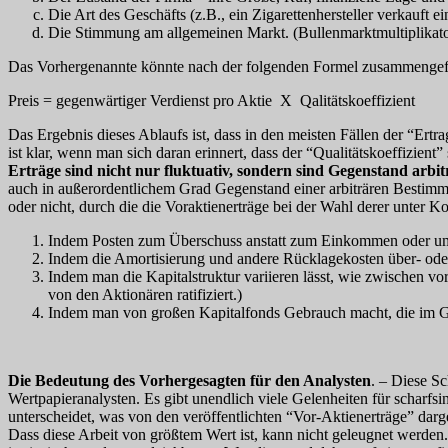
Die Art des Geschäfts (z.B., ein Zigarettenhersteller verkauft e
Die Stimmung am allgemeinen Markt. (Bullenmarktmultiplikato
Das Vorhergenannte könnte nach der folgenden Formel zusammengef
Preis = gegenwärtiger Verdienst pro Aktie X Qalitätskoeffizient
Das Ergebnis dieses Ablaufs ist, dass in den meisten Fällen der “Ert
ist klar, wenn man sich daran erinnert, dass der “Qualitätskoeffizie
Erträge sind nicht nur fluktuativ, sondern sind Gegenstand arb
auch in außerordentlichem Grad Gegenstand einer arbiträren Bestimmu
oder nicht, durch die die Voraktienerträge bei der Wahl derer unter K
Indem Posten zum Überschuss anstatt zum Einkommen oder um
Indem die Amortisierung und andere Rücklagekosten über- ode
Indem man die Kapitalstruktur variieren lässt, wie zwischen
von den Aktionären ratifiziert.)
Indem man von großen Kapitalfonds Gebrauch macht, die im Ge
Die Bedeutung des Vorhergesagten für den Analysten
. – Diese Sc
Wertpapieranalysten. Es gibt unendlich viele Gelenheiten für scharfsi
unterscheidet, was von den veröffentlichten “Vor-Aktienerträge” darges
Dass diese Arbeit von größtem Wert ist, kann nicht geleugnet werden.