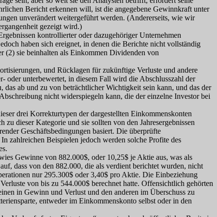
 sein, aber so weit sie den Analysten betrifft, erfordert seine
hrlichen Bericht erkennen will, ist die angegebene Gewinnkraft unter
ungen unverändert weitergeführt werden. (Andererseits, wie wir
ergangenheit gezeigt wird.)
Ergebnissen kontrollierter oder dazugehöriger Unternehmen
edoch haben sich ereignet, in denen die Berichte nicht vollständig
der (2) sie beinhalten als Einkommen Dividenden von
ortisierungen, und Rücklagen für zukünftige Verluste und andere
- oder unterbewertet, in diesem Fall wird die Abschlusszahl der
 das ab und zu von beträchtlicher Wichtigkeit sein kann, und das der
chreibung nicht widerspiegeln kann, die der einzelne Investor bei
 dieser drei Korrekturtypen der dargestellten Einkommenskonten
 zu dieser Kategorie und sie sollten von den Jahresergebnissen
erender Geschäftsbedingungen basiert. Die überprüfte
In zahlreichen Beispielen jedoch werden solche Profite des
es.
r wies Gewinne von 882.000$, oder 10,25$ je Aktie aus, was als
f, dass von den 882.000, die als verdient berichtet wurden, nicht
perationen nur 295.300$ oder 3,40$ pro Aktie. Die Einbeziehung
luste von bis zu 544.000$ berechnet hatte. Offensichtlich gehörten
t einen in Gewinn und Verlust und den anderen im Überschuss zu
teriensparte, entweder im Einkommenskonto selbst oder in den