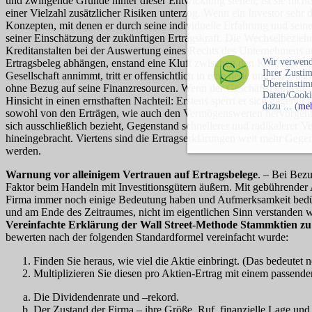
und zwingende Gründe hinter dieser Entwicklung stehen, ist sie nichtsd
einer Vielzahl zusätzlicher Risiken unterzog. Wenn ein Investor sehr
Konzepten, mit denen er durch seine individuelle Erfahrung und seine r
seiner Einschätzung der zukünftigen Ertragskraft. Die Wechselbezie
Kreditanstalten bei der Auswertung eines Rechts des Unternehmens au
Wir verwend
Ertragsbeleg abhängen, enstand eine Kluft zwischen den Konzepten de
Ihrer Zusti
Gesellschaft annimmt, tritt er offensichtlich in eine neue und ganz an
Übereinstim
ohne Bezug auf seine Finanzresourcen. Wenn der Geschäftsmann in seine
Daten/Cooki
Hinsicht in einen ernsthaften Nachteil: Erstens sperrt er sich gegenüb
dazu ... (
meh
sowohl von den Erträgen, wie auch den Vermögenswerten hervorgeht Ver
sich ausschließlich bezieht, Gegenstand schnellerer und radikalerer Ve
hineingebracht. Viertens sind die Ertragserklärungen weit mehr Gegens
werden.
Warnung vor alleinigem Vertrauen auf Ertragsbelege
. – Bei Bez
Faktor beim Handeln mit Investitionsgütern äußern. Mit gebührender
Firma immer noch einige Bedeutung haben und Aufmerksamkeit bedürfe
und am Ende des Zeitraumes, nicht im eigentlichen Sinn verstanden 
Vereinfachte Erklärung der Wall Street-Methode Stammktien zu
bewerten nach der folgenden Standardformel vereinfacht wurde:
Finden Sie heraus, wie viel die Aktie einbringt. (Das bedeutet n
Multiplizieren Sie diesen pro Aktien-Ertrag mit einem passenden
Die Dividendenrate und –rekord.
Der Zustand der Firma – ihre Größe, Ruf, finanzielle Lage und