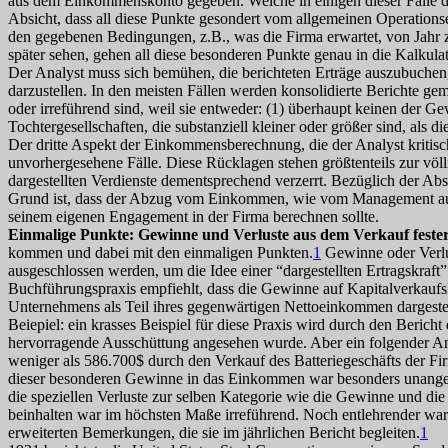
aus dem Einkommenskonto gegeben. Welche in einigen dieser Fälle das b
Absicht, dass all diese Punkte gesondert vom allgemeinen Operationser
den gegebenen Bedingungen, z.B., was die Firma erwartet, von Jahr z
später sehen, gehen all diese besonderen Punkte genau in die Kalkulat
Der Analyst muss sich bemühen, die berichteten Erträge auszubuchen
darzustellen. In den meisten Fällen werden konsolidierte Berichte gem
oder irreführend sind, weil sie entweder: (1) überhaupt keinen der G
Tochtergesellschaften, die substanziell kleiner oder größer sind, als 
Der dritte Aspekt der Einkommensberechnung, die der Analyst kritisc
unvorhergesehene Fälle. Diese Rücklagen stehen größtenteils zur völl
dargestellten Verdienste dementsprechend verzerrt. Bezüglich der Abs
Grund ist, dass der Abzug vom Einkommen, wie vom Management auf d
seinem eigenen Engagement in der Firma berechnen sollte.
Einmalige Punkte: Gewinne und Verluste aus dem Verkauf fest
kommen und dabei mit den einmaligen Punkten.
1
Gewinne oder Verlus
ausgeschlossen werden, um die Idee einer “dargestellten Ertragskraf
Buchführungspraxis empfiehlt, dass die Gewinne auf Kapitalverkaufsk
Unternehmens als Teil ihres gegenwärtigen Nettoeinkommen dargestel
Beiepiel: ein krasses Beispiel für diese Praxis wird durch den Beric
hervorragende Ausschüttung angesehen wurde. Aber ein folgender Antra
weniger als 586.700$ durch den Verkauf des Batteriegeschäfts der F
dieser besonderen Gewinne in das Einkommen war besonders unangene
die speziellen Verluste zur selben Kategorie wie die Gewinne und d
beinhalten war im höchsten Maße irreführend. Noch entlehrender wa
erweiterten Bemerkungen, die sie im jährlichen Bericht begleiten.
1