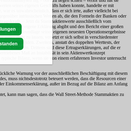
stitionsanalysen lag – oder zu liegen schien – verlor und hat sie
werten seines eigenen Geschäfts haben konnte, handelte er mit
war es unwahrscheinlich, dass er sich irrte, außer vielleicht bei
gegenüber intrinsischen Werten ab, die den Formeln der Banken oder
tragskraft
. – Jetzt da Stammaktienwerte ausschließlich vom
tsmann seine eigene Erklärung abgibt und den Bericht einer großen
llungen
ht nur auf der Grundlage seiner eigenen neuesten Operationsergebnisse
außer Acht zu lassen, versetzt er sich selbst in verschiedenster
rung unterscheiden. Zweitens, anstatt des doppelten Werttests, der
rstanden
ges Kriterium. Drittens sind diese Ertragserklärungen, auf die er
bertriebenes Maß an Instabilität in sein Aktienwertkonzept
e typische Bilanz, wenn sie von einem erfahrenen Investor untersucht
rückliche Warnung vor der ausschließlichen Beschäftigung mit diesem
s, muss nichtsdestotrotz beteuert werden, dass die Resourcen einer
jeder Einkommenserklärung, außer im Bezug auf die Bilanz am Anfang
tet, kann man sagen, dass die Wall Street-Methode Stammaktien zu