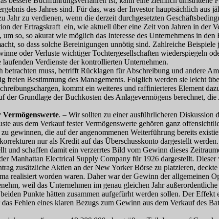
essere Buchführungsverfahren ist, kann eine ziemlich umstrittene Frage
gebnis des Jahres sind. Für das, was der Investor hauptsächlich aus jä
u Jahr zu verdienen, wenn die derzeit durchgesetzten Geschäftsbeding
ion der Ertragskraft ein, wie aktuell über eine Zeit von Jahren in der V
, um so, so akurat wie möglich das Interesse des Unternehmens in den 
acht, so dass solche Bereinigungen unnötig sind. Zahlreiche Beispiele j
ewinne oder Verluste wichtiger Tochtergesellschaften wiederspiegeln o
die laufenden Verdienste der kontrollierten Unternehmen.
h betrachten muss, betrifft Rücklagen für Abschreibung und andere Am
ig freien Bestimmung des Managements. Folglich werden sie leicht über
chreibungschargen, kommt ein weiteres und raffinierteres Element dazu,
er Grundlage der Buchkosten des Anlagevermögens berechnet, die Abs
er Vermögenswerte
. – Wir sollten zu einer ausführlicheren Diskussion
te aus dem Verkauf fester Vermögenswerte gehören ganz offensichtlich
t” zu gewinnen, die auf der angenommenen Weiterführung bereits existi
orrekturen nur als Kredit auf das Überschusskonto dargestellt werden. 
lt und schaffen damit ein verzerrtes Bild vom Gewinn dieses Zeitraum
ht der Manhattan Electrical Supply Company für 1926 dargestellt. Diese
g zusätzliche Aktien an der New Yorker Börse zu platzieren, deckte au
irma realisiert worden waren. Daher war der Gewinn der allgemeinen O
hm, weil das Unternehmen im genau gleichen Jahr außerordentliche Ver
ie beiden Punkte hätten zusammen aufgefürht werden sollen. Der Effek
r das Fehlen eines klaren Bezugs zum Gewinn aus dem Verkauf des Bat