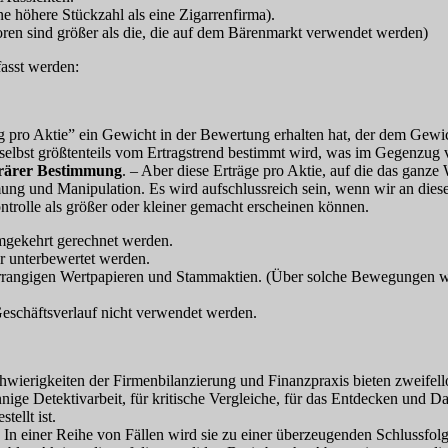
ine höhere Stückzahl als eine Zigarrenfirma).
ren sind größer als die, die auf dem Bärenmarkt verwendet werden)
asst werden:
rag pro Aktie” ein Gewicht in der Bewertung erhalten hat, der dem Gew
nt” selbst größtenteils vom Ertragstrend bestimmt wird, was im Gegenz
iträrer Bestimmung
. – Aber diese Erträge pro Aktie, auf die das ganze 
ng und Manipulation. Es wird aufschlussreich sein, wenn wir an diese
ontrolle als größer oder kleiner gemacht erscheinen können.
gekehrt gerechnet werden.
r unterbewertet werden.
 vorrangigen Wertpapieren und Stammaktien. (Über solche Bewegungen 
schäftsverlauf nicht verwendet werden.
hwierigkeiten der Firmenbilanzierung und Finanzpraxis bieten zweifellos
nnige Detektivarbeit, für kritische Vergleiche, für das Entdecken und D
tellt ist.
 In einer Reihe von Fällen wird sie zu einer überzeugenden Schlussfolg