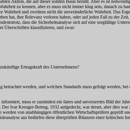
itablen Aktion, die auf dieser soliden Basis beruht. Aber es ist notwen
 Wahrheit zu kennen, aber es muss nicht immer klug sein, danach zu ha
ganze Wahrheit und zweitens nicht die unveränderliche Wahrheit. Das Erg
ben hat, ihre Relevanz verloren haben, oder auf jeden Fall zu der Zeit, 
htsdestotrotz, dass die Sicherheitsanalyse sich auf eine sorgfältige 
ei Überschriften klassifizieren, und zwar:
 zukünftige Ertragskraft des Unternehmens?
betrachtet werden, und welchen Standards muss gefolgt werden, bei 
ormiert, muss er zumindest ein faires und unverzerrtes Bild der Jahres
 Der Ivar Kreuger-Betrug, 1932 aufgedeckt, war derart, aber dies war z
werden von unabhängigen öffentlichen Wirtschaftsprüfern geprüft und 
analyse aus bedürfen diese überprüften Bilanzen einer kritischen Inte