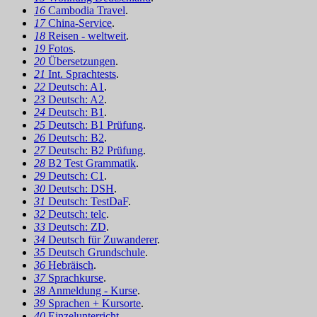
16
Cambodia Travel
.
17
China-Service
.
18
Reisen - weltweit
.
19
Fotos
.
20
Übersetzungen
.
21
Int. Sprachtests
.
22
Deutsch: A1
.
23
Deutsch: A2
.
24
Deutsch: B1
.
25
Deutsch: B1 Prüfung
.
26
Deutsch: B2
.
27
Deutsch: B2 Prüfung
.
28
B2 Test Grammatik
.
29
Deutsch: C1
.
30
Deutsch: DSH
.
31
Deutsch: TestDaF
.
32
Deutsch: telc
.
33
Deutsch: ZD
.
34
Deutsch für Zuwanderer
.
35
Deutsch Grundschule
.
36
Hebräisch
.
37
Sprachkurse
.
38
Anmeldung - Kurse
.
39
Sprachen + Kursorte
.
40
Einzelunterricht
.