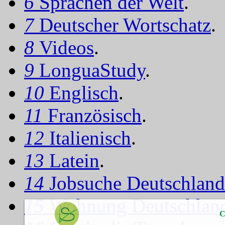
6
Sprachen der Welt
.
7
Deutscher Wortschatz
.
8
Videos
.
9
LonguaStudy
.
10
Englisch
.
11
Französisch
.
12
Italienisch
.
13
Latein
.
14
Jobsuche Deutschland
15
Wohnung Deutschlan
C