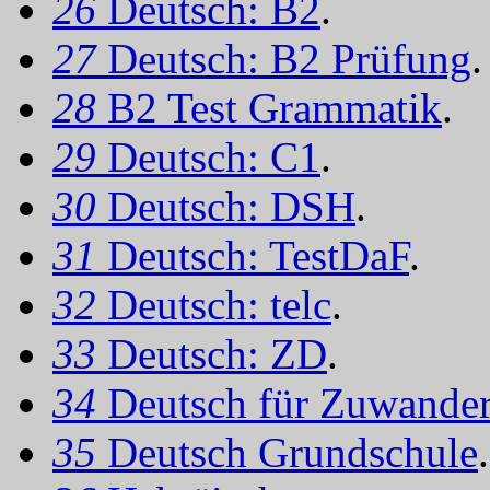
26
Deutsch: B2
.
27
Deutsch: B2 Prüfung
.
28
B2 Test Grammatik
.
29
Deutsch: C1
.
30
Deutsch: DSH
.
31
Deutsch: TestDaF
.
32
Deutsch: telc
.
33
Deutsch: ZD
.
34
Deutsch für Zuwander
35
Deutsch Grundschule
.