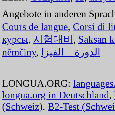
Angebote in anderen Sprac
Cours de langue
,
Corsi di l
курсы
,
시험대비
,
Saksan k
němčiny
,
الدورة + الفيزا
LONGUA.ORG:
languages.
longua.org in Deutschland
,
(Schweiz
),
B2-Test (Schwei