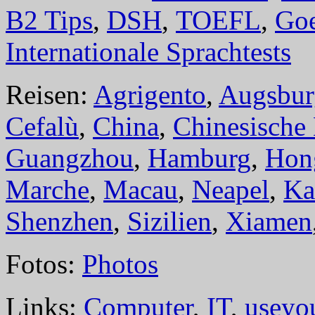
B2 Tips
,
DSH
,
TOEFL
,
Goe
Internationale Sprachtests
Reisen:
Agrigento
,
Augsbur
Cefalù
,
China
,
Chinesische
Guangzhou
,
Hamburg
,
Hon
Marche
,
Macau
,
Neapel
,
Ka
Shenzhen
,
Sizilien
,
Xiamen
Fotos:
Photos
Links:
Computer
,
IT
,
useyo