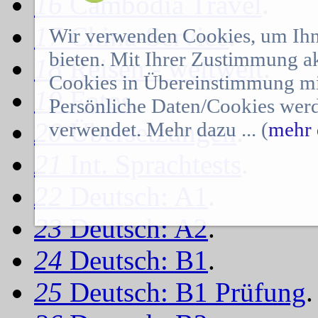
16
Cambodia Travel
.
17
China-Service
.
Wir verwenden Cookies, um Ihn
bieten. Mit Ihrer Zustimmung a
18
Reisen - weltweit
.
Cookies in Übereinstimmung mit
19
Fotos
.
Persönliche Daten/Cookies werd
20
Übersetzungen
.
verwendet. Mehr dazu ... (
mehr 
21
Int. Sprachtests
.
22
Deutsch: A1
.
23
Deutsch: A2
.
24
Deutsch: B1
.
25
Deutsch: B1 Prüfung
.