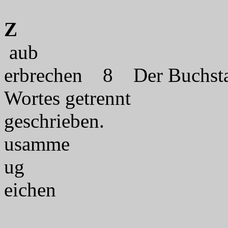
Z
a
erbrechen 8 Der Buchstab
Wortes getrennt
gesc
u
eichen