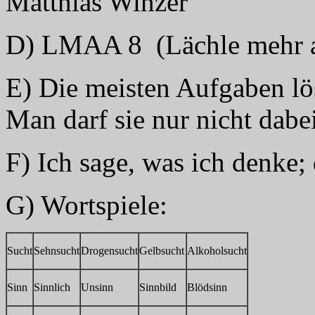
Matthias Winzer
D) LMAA 8 (Lächle mehr a
E) Die meisten Aufgaben lös
Man darf sie nur nicht dabei
F) Ich sage, was ich denke;
G) Wortspiele:
Sucht
Sehnsucht
Drogensucht
Gelbsucht
Alkoholsucht
Sinn
Sinnlich
Unsinn
Sinnbild
Blödsinn