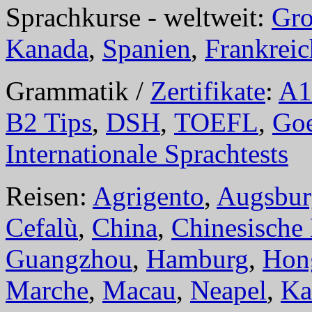
Sprachkurse - weltweit:
Gro
Kanada
,
Spanien
,
Frankreic
Grammatik /
Zertifikate
:
A1
B2 Tips
,
DSH
,
TOEFL
,
Goe
Internationale Sprachtests
Reisen:
Agrigento
,
Augsbur
Cefalù
,
China
,
Chinesische
Guangzhou
,
Hamburg
,
Hon
Marche
,
Macau
,
Neapel
,
Ka