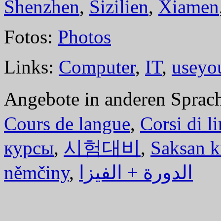
Shenzhen
,
Sizilien
,
Xiamen
Fotos:
Photos
Links:
Computer
,
IT
,
useyo
Angebote in anderen Sprac
Cours de langue
,
Corsi di l
курсы
,
시험대비
,
Saksan k
němčiny
,
الدورة + الفيزا