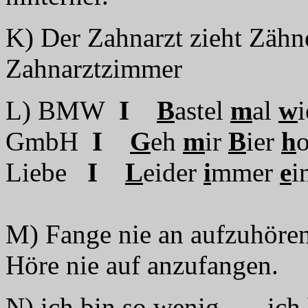
K) Der Zahnarzt zieht Zähn
Zahnarztzimmer
L) BMW
I
B
astel
m
al
w
GmbH
I
G
eh
m
ir
B
ier
h
o
Liebe
I
L
eider
i
mmer
e
i
M) Fange nie an aufzuhören
Höre nie auf anzufangen.
N) ich bin so wenig ich 