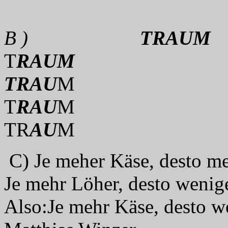
B )
TRAUM
T
RAUM
TRAU
M
T
RAU
M
TR
AU
M
C) Je meher Käse, desto m
Je mehr Löher, desto wenig
Also:Je mehr Käse, desto w