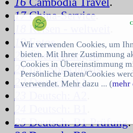
16
Cambodia Travel
.
17
China-Service
.
C
18
Reisen - weltweit
.
19
Fotos
.
Wir verwenden Cookies, um Ihn
20
Übersetzungen
.
bieten. Mit Ihrer Zustimmung a
Cookies in Übereinstimmung mit
21
Int. Sprachtests
.
Persönliche Daten/Cookies werd
22
Deutsch: A1
.
verwendet. Mehr dazu ... (
mehr 
23
Deutsch: A2
.
24
Deutsch: B1
.
25
Deutsch: B1 Prüfung
.