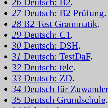
26
Deutsch: B2
.
27
Deutsch: B2 Prüfung
.
28
B2 Test Grammatik
.
29
Deutsch: C1
.
30
Deutsch: DSH
.
31
Deutsch: TestDaF
.
32
Deutsch: telc
.
33
Deutsch: ZD
.
34
Deutsch für Zuwander
35
Deutsch Grundschule
.