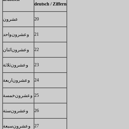
deutsch / Ziffern
20
عشرون
21
وعشرون
واحد
22
وعشرون
اثنان
23
وعشرون
ثلاثة
24
وعشرون
اربعة
25
وعشرون
خمسة
26
وعشرون
ستة
27
وعشرون
سبعة