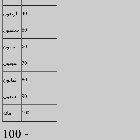
40
اربعون
50
خمسون
60
ستون
70
سبعون
80
ثمانون
90
تسعون
100
مائة
100 -