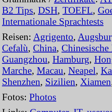
B2 Tips
,
DSH
,
TOEFL
,
Goe
Internationale Sprachtests
Reisen:
Agrigento
,
Augsbur
Cefalù
,
China
,
Chinesische
Guangzhou
,
Hamburg
,
Hon
Marche
,
Macau
,
Neapel
,
Ka
Shenzhen
,
Sizilien
,
Xiamen
Fotos:
Photos