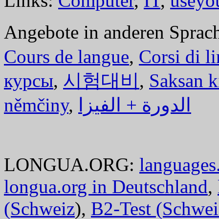
Links:
Computer
,
IT
,
useyo
Angebote in anderen Sprac
Cours de langue
,
Corsi di l
курсы
,
시험대비
,
Saksan k
němčiny
,
الدورة + الفيزا
LONGUA.ORG:
languages.
longua.org in Deutschland
,
(Schweiz
),
B2-Test (Schwei