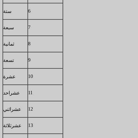
6
ستة
7
سبعة
8
ثمانية
9
تسعة
10
عشرة
11
عشر
احد
12
عشر
اثني
13
عشر
ثلاثة