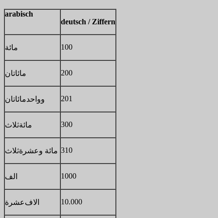
arabisch
deutsch / Ziffern
100
مائة
200
مائاتان
201
وواحد
مائاتان
300
مائة
ثلاث
310
مائة وعشرة
ثلاث
1000
الف
10.000
الاف
عشرة