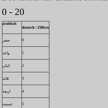
0 - 20
arabisch
deutsch / Ziffern
0
صفر
1
واحد
2
اثنان
3
ثلاثة
4
اربعة
5
خمسة