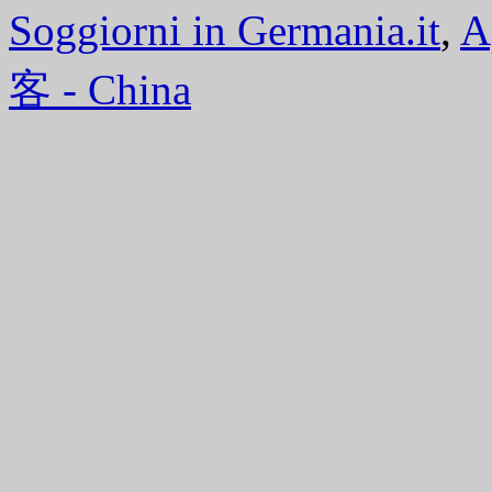
Soggiorni in Germania.it
,
A
客 - China