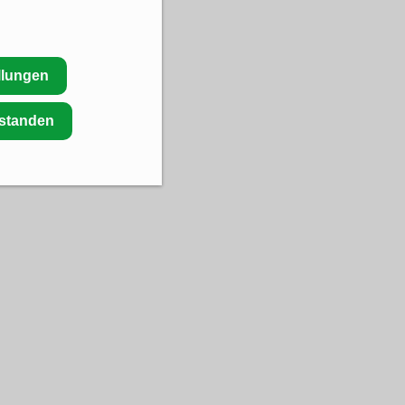
llungen
rstanden