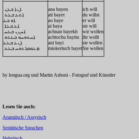
ܐܢܐ ܒܥܢ
ana bayen
ich will
ܐܬܥ ܒܥܬ
ati bayet
du willst
ܐܘ ܒܥ
ao baye
er will
ܐܥ ܒܥܐ
ai baya
sie will
ܐܚܢܢ ܒܥܚ
achnan bayekh
wir wollen
ܐܚܬܘܚܘ ܒܥܬܘ
achtochu bayitu
ihr wollt
ܐܢܥ ܒܥܥ
ani bayi
sie wollen
ܡܥܘܩܪܬܘܚ ܒܥܬ
miokertuch bayet
Sie wollen
by longua.org und Martin Ashoni - Fotograf und Künstler
Lesen Sie auch:
Aramäisch / Assyrisch
Semitische Sprachen
Hebräisch