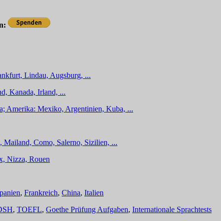
en:
nkfurt, Lindau, Augsburg, ...
d, Kanada, Irland, ...
a; Amerika: Mexiko, Argentinien, Kuba, ...
 Mailand, Como, Salerno, Sizilien, ...
ux, Nizza, Rouen
panien
,
Frankreich
,
China
,
Italien
DSH
,
TOEFL
,
Goethe Prüfung Aufgaben
,
Internationale Sprachtests