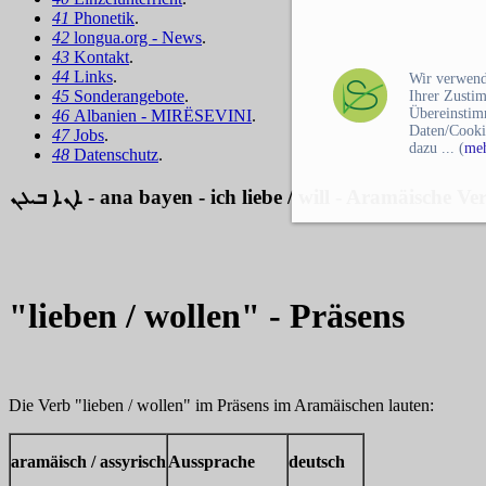
41
Phonetik
.
42
longua.org - News
.
43
Kontakt
.
44
Links
.
Wir verwend
45
Sonderangebote
.
Ihrer Zusti
Übereinstim
46
Albanien - MIRËSEVINI
.
Daten/Cooki
47
Jobs
.
dazu ... (
meh
48
Datenschutz
.
ܐܢܐ ܒܥܢ
- ana bayen - ich liebe / will - Aramäische Ver
"lieben / wollen" - Präsens
Die Verb "lieben / wollen" im Präsens im Aramäischen lauten:
aramäisch / assyrisch
Aussprache
deutsch