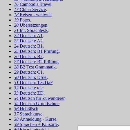
16
Cambodia Travel
.
17
China-Service
.
18
Reisen - weltweit
.
19
Fotos
.
20
Übersetzungen
.
21
Int. Sprachtests
.
22
Deutsch: A1
.
23
Deutsch: A2
.
24
Deutsch: B1
.
25
Deutsch: B1 Prüfung
.
26
Deutsch: B2
.
27
Deutsch: B2 Prüfung
.
28
B2 Test Grammatik
.
29
Deutsch: C1
.
30
Deutsch: DSH
.
31
Deutsch: TestDaF
.
32
Deutsch: telc
.
33
Deutsch: ZD
.
34
Deutsch für Zuwanderer
.
35
Deutsch Grundschule
.
36
Hebräisch
.
37
Sprachkurse
.
38
Anmeldung - Kurse
.
39
Sprachen + Kursorte
.
40
Einzelunterricht
.