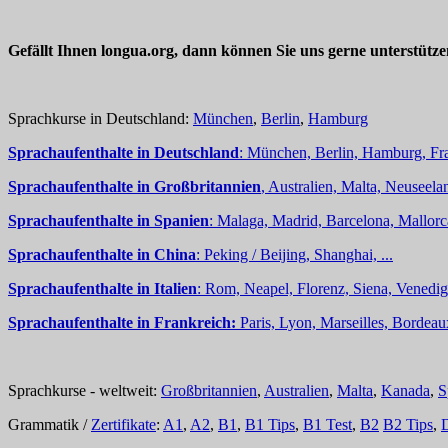
Gefällt Ihnen longua.org, dann können Sie uns gerne unterstütz
Sprachkurse in Deutschland:
München
,
Berlin
,
Hamburg
Sprachaufenthalte in Deutschland
: München, Berlin, Hamburg, Fra
Sprachaufenthalte in Großbritannien
, Australien, Malta, Neuseelan
Sprachaufenthalte in Spanien
: Malaga, Madrid, Barcelona, Mallorc
Sprachaufenthalte in China
: Peking / Beijing, Shanghai, ...
Sprachaufenthalte in Italien
: Rom, Neapel, Florenz, Siena, Venedig,
Sprachaufenthalte in Frankreich:
Paris, Lyon, Marseilles, Bordea
Sprachkurse - weltweit:
Großbritannien
,
Australien
,
Malta
,
Kanada
,
S
Grammatik /
Zertifikate
:
A1
,
A2
,
B1
,
B1 Tips
,
B1 Test
,
B2
B2 Tips
,