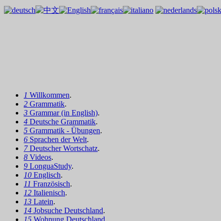
1
Willkommen
.
2
Grammatik
.
3
Grammar (in English)
.
4
Deutsche Grammatik
.
5
Grammatik - Übungen
.
6
Sprachen der Welt
.
7
Deutscher Wortschatz
.
8
Videos
.
9
LonguaStudy
.
10
Englisch
.
11
Französisch
.
12
Italienisch
.
13
Latein
.
14
Jobsuche Deutschland
.
15
Wohnung Deutschland
.