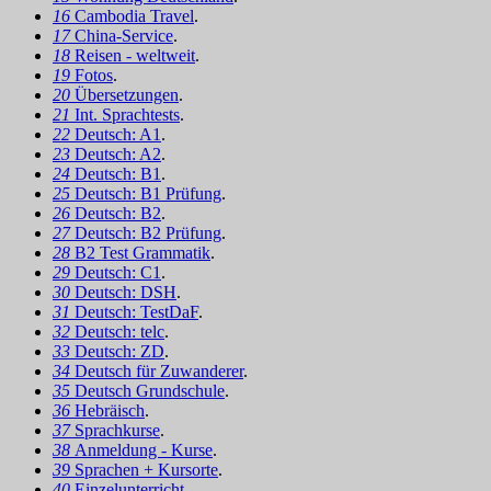
16
Cambodia Travel
.
17
China-Service
.
18
Reisen - weltweit
.
19
Fotos
.
20
Übersetzungen
.
21
Int. Sprachtests
.
22
Deutsch: A1
.
23
Deutsch: A2
.
24
Deutsch: B1
.
25
Deutsch: B1 Prüfung
.
26
Deutsch: B2
.
27
Deutsch: B2 Prüfung
.
28
B2 Test Grammatik
.
29
Deutsch: C1
.
30
Deutsch: DSH
.
31
Deutsch: TestDaF
.
32
Deutsch: telc
.
33
Deutsch: ZD
.
34
Deutsch für Zuwanderer
.
35
Deutsch Grundschule
.
36
Hebräisch
.
37
Sprachkurse
.
38
Anmeldung - Kurse
.
39
Sprachen + Kursorte
.
40
Einzelunterricht
.