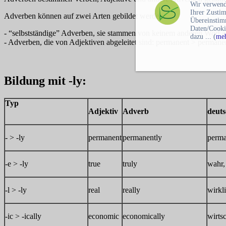
Wir verwend
Ihrer Zusti
Adverben können auf zwei Arten gebildet werden:
Übereinstim
Daten/Cooki
- “selbstständige” Adverben, sie stammen von keinem anderen Wort ab; 
dazu ... (
meh
- Adverben, die von Adjektiven abgeleitet sind: permanent > permane
Bildung mit -ly:
Typ
Adjektiv
Adverb
deut
- > -ly
permanent
permanently
perma
-e > -ly
true
truly
wahr,
-l > -ly
real
really
wirkl
-ic > -ically
economic
economically
wirtsc