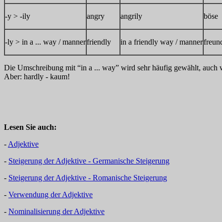
-y > -ily
angry
angrily
böse
-ly > in a ... way / manner
friendly
in a friendly way / manner
freun
Die Umschreibung mit “in a ... way” wird sehr häufig gewählt, auch
Aber: hardly - kaum!
Lesen Sie auch:
-
Adjektive
-
Steigerung der Adjektive - Germanische Steigerung
-
Steigerung der Adjektive - Romanische Steigerung
-
Verwendung der Adjektive
-
Nominalisierung der Adjektive