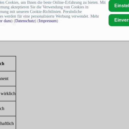
en Cookies, um Ihnen die beste Online-Erfahrung zu bieten. Mit
Einste
mmung akzeptieren Sie die Verwendung von Cookies in
mung mit unseren Cookie-Richtlinien. Persönliche
es werden für eine personalisierte Werbung verwendet. Mehr
z.B. today, here, there, again, ...
Einve
r dazu
) (
Datenschutz
) (
Impressum
)
ntly >
-ly
sch
nent
 wirklich
ich
haftlich