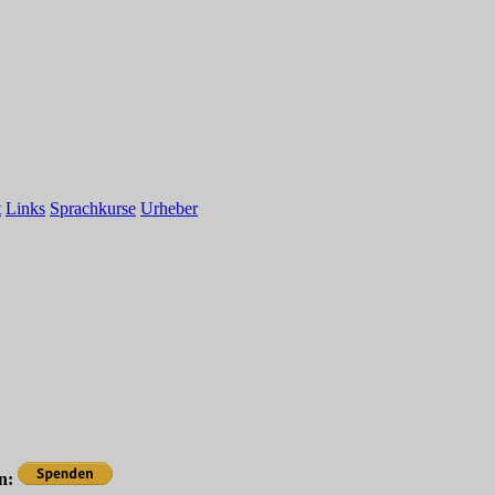
t
Links
Sprachkurse
Urheber
en: