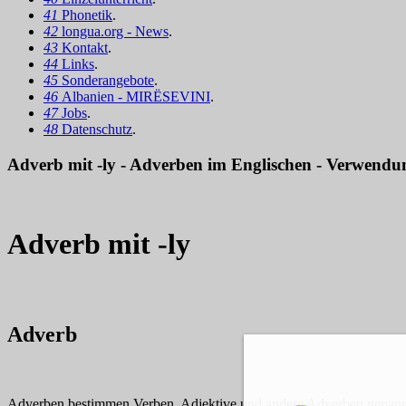
41
Phonetik
.
42
longua.org - News
.
43
Kontakt
.
44
Links
.
45
Sonderangebote
.
46
Albanien - MIRËSEVINI
.
47
Jobs
.
48
Datenschutz
.
Adverb mit -ly - Adverben im Englischen - Verwendu
Adverb mit -ly
Adverb
Adverben bestimmen Verben, Adjektive und andere Adverben genaue