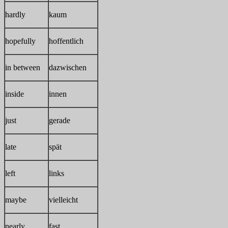
hardly
kaum
hopefully
hoffentlich
in between
dazwischen
inside
innen
just
gerade
late
spät
left
links
maybe
vielleicht
nearly
fast