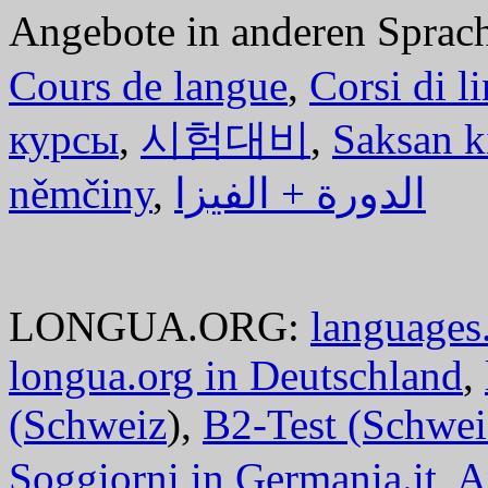
Angebote in anderen Sprac
Cours de langue
,
Corsi di l
курсы
,
시험대비
,
Saksan k
němčiny
,
الدورة + الفيزا
LONGUA.ORG:
languages.
longua.org in Deutschland
,
(Schweiz
),
B2-Test (Schwei
Soggiorni in Germania.it
,
A