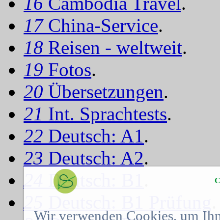
16
Cambodia Travel
.
17
China-Service
.
18
Reisen - weltweit
.
19
Fotos
.
20
Übersetzungen
.
21
Int. Sprachtests
.
22
Deutsch: A1
.
23
Deutsch: A2
.
24
Deutsch: B1
.
C
25
Deutsch: B1 Prüfung
.
Wir verwenden Cookies, um Ihn