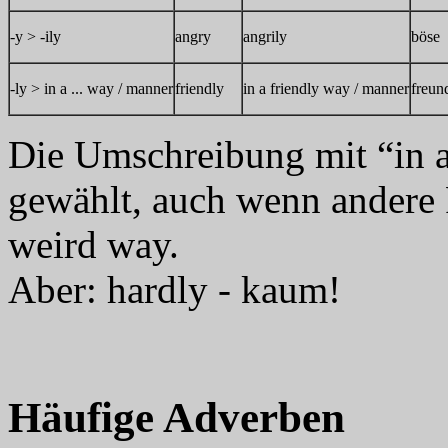
-y > -ily
angry
angrily
böse
-ly > in a ... way / manner
friendly
in a friendly way / manner
freun
Die Umschreibung mit “in a 
gewählt, auch wenn andere 
weird way.
Aber: hardly - kaum!
Häufige Adverben