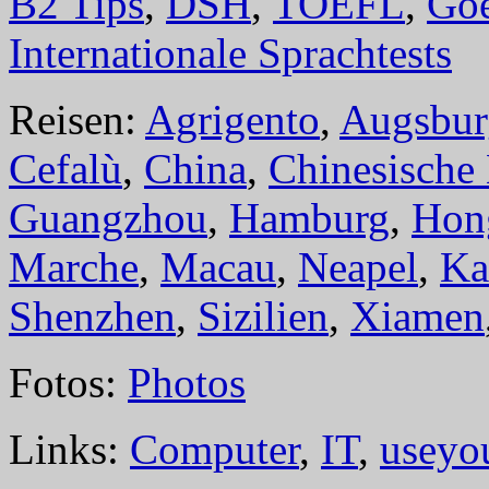
B2 Tips
,
DSH
,
TOEFL
,
Goe
Internationale Sprachtests
Reisen:
Agrigento
,
Augsbur
Cefalù
,
China
,
Chinesische
Guangzhou
,
Hamburg
,
Hon
Marche
,
Macau
,
Neapel
,
Ka
Shenzhen
,
Sizilien
,
Xiamen
Fotos:
Photos
Links:
Computer
,
IT
,
useyo