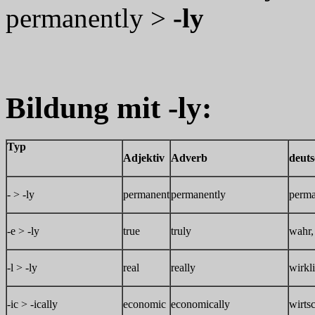
permanently >
-ly
Bildung mit -ly:
Typ
Adjektiv
Adverb
deut
- > -ly
permanent
permanently
perma
-e > -ly
true
truly
wahr,
-l > -ly
real
really
wirkl
-ic > -ically
economic
economically
wirtsc