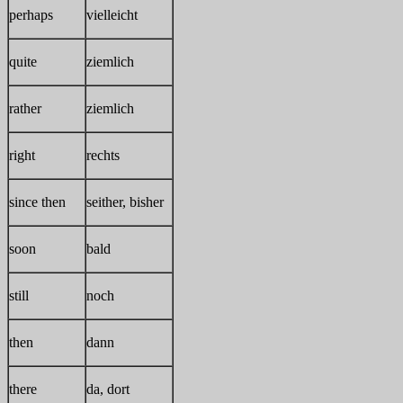
perhaps
vielleicht
quite
ziemlich
rather
ziemlich
right
rechts
since then
seither, bisher
soon
bald
still
noch
then
dann
there
da, dort