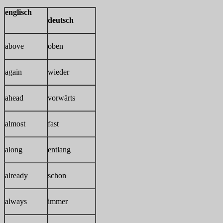
englisch
deutsch
above
oben
again
wieder
ahead
vorwärts
almost
fast
along
entlang
already
schon
always
immer