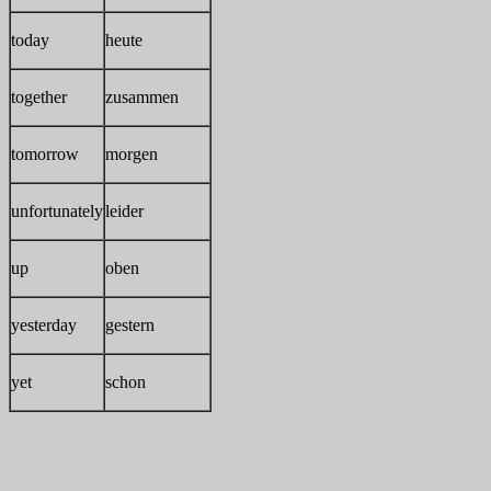
today
heute
together
zusammen
tomorrow
morgen
unfortunately
leider
up
oben
yesterday
gestern
yet
schon