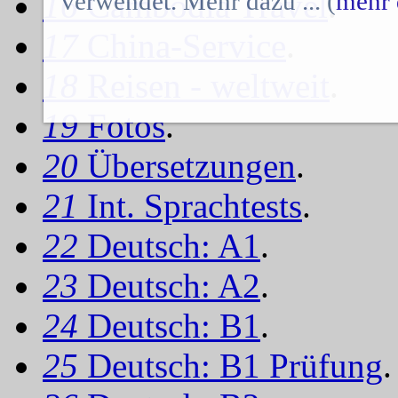
16
Cambodia Travel
.
verwendet. Mehr dazu ... (
mehr 
17
China-Service
.
18
Reisen - weltweit
.
19
Fotos
.
20
Übersetzungen
.
21
Int. Sprachtests
.
22
Deutsch: A1
.
23
Deutsch: A2
.
24
Deutsch: B1
.
25
Deutsch: B1 Prüfung
.