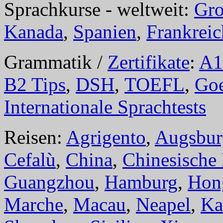
Sprachkurse - weltweit:
Gro
Kanada
,
Spanien
,
Frankreic
Grammatik /
Zertifikate
:
A1
B2 Tips
,
DSH
,
TOEFL
,
Goe
Internationale Sprachtests
Reisen:
Agrigento
,
Augsbur
Cefalù
,
China
,
Chinesische
Guangzhou
,
Hamburg
,
Hon
Marche
,
Macau
,
Neapel
,
Ka