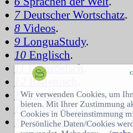
6
Sprachen der Welt
.
7
Deutscher Wortschatz
.
8
Videos
.
9
LonguaStudy
.
10
Englisch
.
11
Französisch
.
C
12
Italienisch
.
13
Latein
.
Wir verwenden Cookies, um Ihn
bieten. Mit Ihrer Zustimmung a
14
Jobsuche Deutschland
Cookies in Übereinstimmung mit
15
Wohnung Deutschlan
Persönliche Daten/Cookies werd