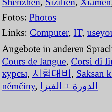
Shenzhen
,
Sizilien
,
Xiamen
Fotos:
Photos
Links:
Computer
,
IT
,
useyo
Angebote in anderen Sprac
Cours de langue
,
Corsi di l
курсы
,
시험대비
,
Saksan k
němčiny
,
الدورة + الفيزا