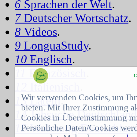
6
Sprachen der Welt
.
7
Deutscher Wortschatz
.
8
Videos
.
9
LonguaStudy
.
10
Englisch
.
11
Französisch
.
C
12
Italienisch
.
Wir verwenden Cookies, um Ihn
13
Latein
.
bieten. Mit Ihrer Zustimmung a
14
Jobsuche Deutschland
Cookies in Übereinstimmung mit
15
Wohnung Deutschlan
Persönliche Daten/Cookies werd