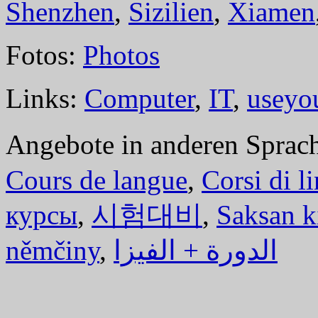
Shenzhen
,
Sizilien
,
Xiamen
Fotos:
Photos
Links:
Computer
,
IT
,
useyo
Angebote in anderen Sprac
Cours de langue
,
Corsi di l
курсы
,
시험대비
,
Saksan k
němčiny
,
الدورة + الفيزا