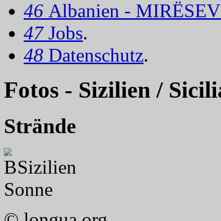
46
Albanien - MIRËSEV
47
Jobs
.
48
Datenschutz
.
Fotos - Sizilien / Sicili
Strände
Sizilien
Sonne
© longua.org