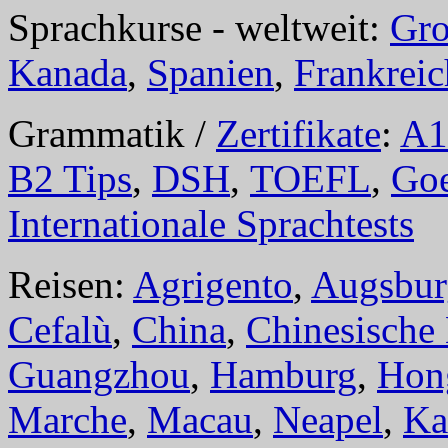
Sprachkurse - weltweit:
Gro
Kanada
,
Spanien
,
Frankreic
Grammatik /
Zertifikate
:
A1
B2 Tips
,
DSH
,
TOEFL
,
Goe
Internationale Sprachtests
Reisen:
Agrigento
,
Augsbur
Cefalù
,
China
,
Chinesische
Guangzhou
,
Hamburg
,
Hon
Marche
,
Macau
,
Neapel
,
Ka