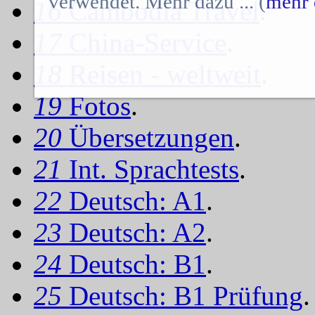
verwendet. Mehr dazu ... (
mehr 
16
Cambodia Travel
.
17
China-Service
.
18
Reisen - weltweit
.
19
Fotos
.
20
Übersetzungen
.
21
Int. Sprachtests
.
22
Deutsch: A1
.
23
Deutsch: A2
.
24
Deutsch: B1
.
25
Deutsch: B1 Prüfung
.