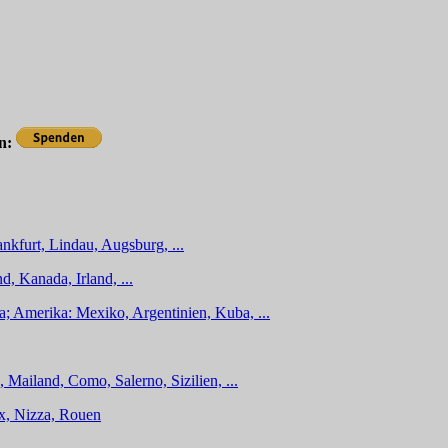
en:
nkfurt, Lindau, Augsburg, ...
d, Kanada, Irland, ...
a; Amerika: Mexiko, Argentinien, Kuba, ...
 Mailand, Como, Salerno, Sizilien, ...
ux, Nizza, Rouen