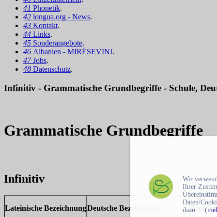
41
Phonetik
.
42
longua.org - News
.
43
Kontakt
.
44
Links
.
45
Sonderangebote
.
46
Albanien - MIRËSEVINI
.
47
Jobs
.
48
Datenschutz
.
Infinitiv - Grammatische Grundbegriffe - Schule, Deuts
Grammatische Grundbegriffe
Infinitiv
Wir verwend
Ihrer Zusti
Übereinstim
Daten/Cooki
Lateinische Bezeichnung
Deutsche Bezeichnung
Beispiel
dazu ... (
meh