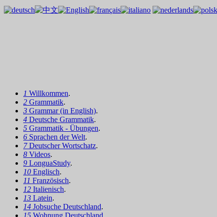
1
Willkommen
.
2
Grammatik
.
3
Grammar (in English)
.
4
Deutsche Grammatik
.
5
Grammatik - Übungen
.
6
Sprachen der Welt
.
7
Deutscher Wortschatz
.
8
Videos
.
9
LonguaStudy
.
10
Englisch
.
11
Französisch
.
12
Italienisch
.
13
Latein
.
14
Jobsuche Deutschland
.
15
Wohnung Deutschland
.