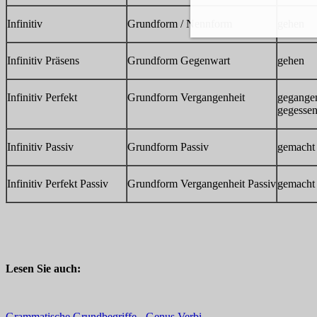
Infinitiv
Grundform / Nennform
gehen
Infinitiv Präsens
Grundform Gegenwart
gehen
Infinitiv Perfekt
Grundform Vergangenheit
gegangen
gegesse
Infinitiv Passiv
Grundform Passiv
gemacht
Infinitiv Perfekt Passiv
Grundform Vergangenheit Passiv
gemacht
Lesen Sie auch:
Grammatische Grundbegriffe - Genus Verbi