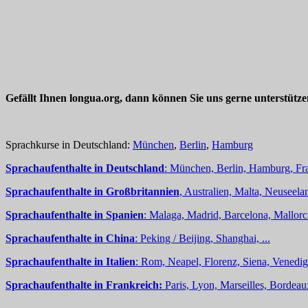
Gefällt Ihnen longua.org, dann können Sie uns gerne unterstütz
Sprachkurse in Deutschland:
München
,
Berlin
,
Hamburg
Sprachaufenthalte in Deutschland
: München, Berlin, Hamburg, Fra
Sprachaufenthalte in Großbritannien
, Australien, Malta, Neuseelan
Sprachaufenthalte in Spanien
: Malaga, Madrid, Barcelona, Mallorc
Sprachaufenthalte in China
: Peking / Beijing, Shanghai, ...
Sprachaufenthalte in Italien
: Rom, Neapel, Florenz, Siena, Venedig,
Sprachaufenthalte in Frankreich:
Paris, Lyon, Marseilles, Bordea