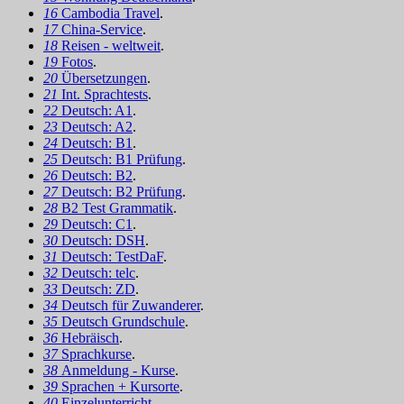
16
Cambodia Travel
.
17
China-Service
.
18
Reisen - weltweit
.
19
Fotos
.
20
Übersetzungen
.
21
Int. Sprachtests
.
22
Deutsch: A1
.
23
Deutsch: A2
.
24
Deutsch: B1
.
25
Deutsch: B1 Prüfung
.
26
Deutsch: B2
.
27
Deutsch: B2 Prüfung
.
28
B2 Test Grammatik
.
29
Deutsch: C1
.
30
Deutsch: DSH
.
31
Deutsch: TestDaF
.
32
Deutsch: telc
.
33
Deutsch: ZD
.
34
Deutsch für Zuwanderer
.
35
Deutsch Grundschule
.
36
Hebräisch
.
37
Sprachkurse
.
38
Anmeldung - Kurse
.
39
Sprachen + Kursorte
.
40
Einzelunterricht
.