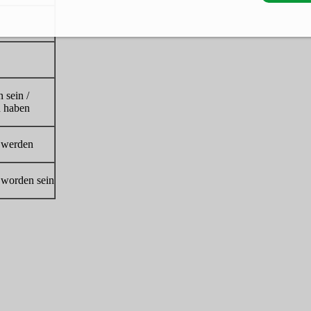
 sein /
n haben
 werden
 worden sein