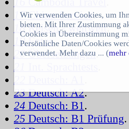
16
Cambodia Travel
.
17
China-Service
.
Wir verwenden Cookies, um Ihn
bieten. Mit Ihrer Zustimmung a
18
Reisen - weltweit
.
Cookies in Übereinstimmung mit
19
Fotos
.
Persönliche Daten/Cookies werd
20
Übersetzungen
.
verwendet. Mehr dazu ... (
mehr 
21
Int. Sprachtests
.
22
Deutsch: A1
.
23
Deutsch: A2
.
24
Deutsch: B1
.
25
Deutsch: B1 Prüfung
.