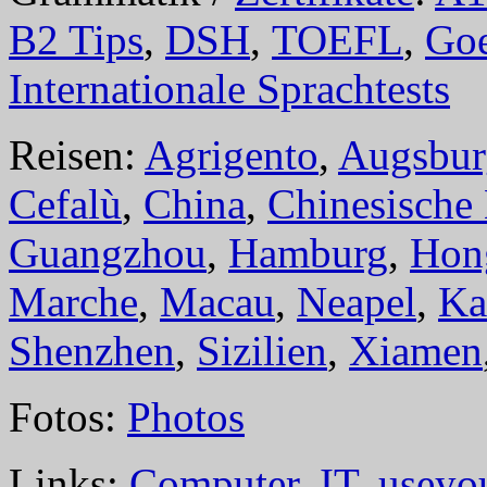
B2 Tips
,
DSH
,
TOEFL
,
Goe
Internationale Sprachtests
Reisen:
Agrigento
,
Augsbur
Cefalù
,
China
,
Chinesische
Guangzhou
,
Hamburg
,
Hon
Marche
,
Macau
,
Neapel
,
Ka
Shenzhen
,
Sizilien
,
Xiamen
Fotos:
Photos
Links:
Computer
,
IT
,
useyo