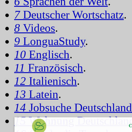
6
Sprachen der Welt
.
7
Deutscher Wortschatz
.
8
Videos
.
9
LonguaStudy
.
10
Englisch
.
11
Französisch
.
12
Italienisch
.
13
Latein
.
14
Jobsuche Deutschland
15
Wohnung Deutschlan
C