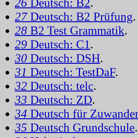
26
Deutsch: B2
.
27
Deutsch: B2 Prüfung
.
28
B2 Test Grammatik
.
29
Deutsch: C1
.
30
Deutsch: DSH
.
31
Deutsch: TestDaF
.
32
Deutsch: telc
.
33
Deutsch: ZD
.
34
Deutsch für Zuwander
35
Deutsch Grundschule
.