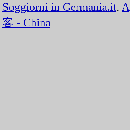
Soggiorni in Germania.it
,
A
客 - China