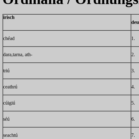
irisch
deu
chéad
1.
dara,tarna, ath-
2.
triú
3.
ceathrú
4.
cúigiú
5.
séú
6.
seachtú
7.