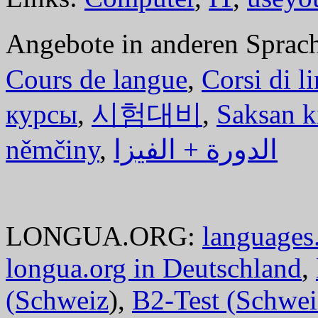
Angebote in anderen Sprac
Cours de langue
,
Corsi di l
курсы
,
시험대비
,
Saksan k
němčiny
,
الدورة + الفيزا
LONGUA.ORG:
languages.
longua.org in Deutschland
,
(Schweiz
),
B2-Test (Schwei