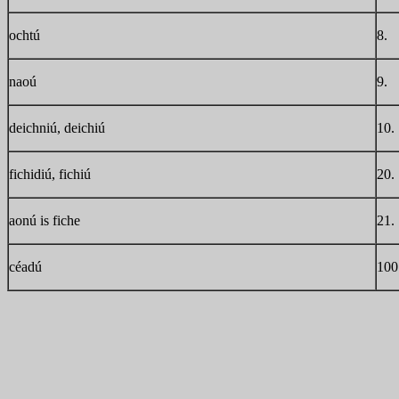
ochtú
8.
naoú
9.
deichniú, deichiú
10.
fichidiú, fichiú
20.
aonú is fiche
21.
céadú
100