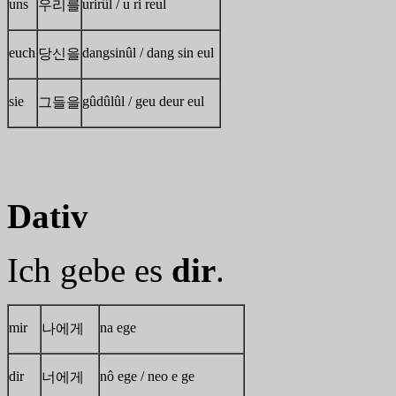
uns
urirûl / u ri reul
우리를
euch
dangsinûl / dang sin eul
당신을
sie
gûdûlûl / geu deur eul
그들을
Dativ
Ich gebe es
dir
.
mir
na ege
나에게
dir
nô ege / neo e ge
너에게