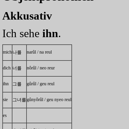
Akkusativ
Ich sehe
ihn
.
mich
narûl / na reul
나를
dich
nôrûl / neo reur
너를
ihn
gûrûl / geu reul
그를
sie
gûnyôrûl / geu nyeo reul
그녀를
es