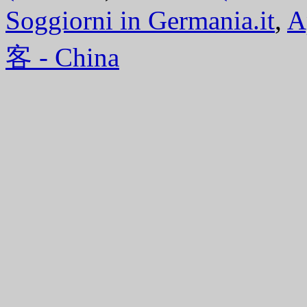
Soggiorni in Germania.it
,
A
客 - China