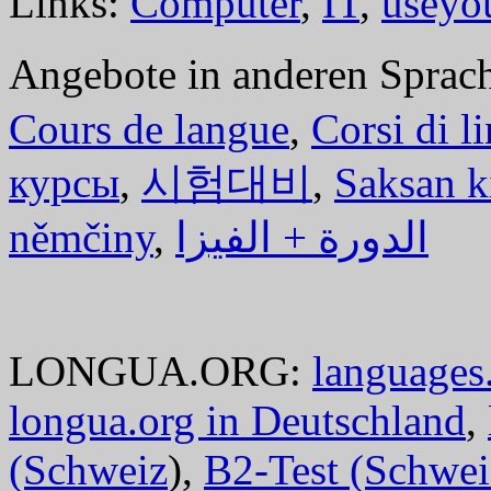
Links:
Computer
,
IT
,
useyo
Angebote in anderen Sprac
Cours de langue
,
Corsi di l
курсы
,
시험대비
,
Saksan k
němčiny
,
الدورة + الفيزا
LONGUA.ORG:
languages.
longua.org in Deutschland
,
(Schweiz
),
B2-Test (Schwei