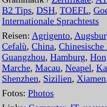
B2 Tips
,
DSH
,
TOEFL
,
Goe
Internationale Sprachtests
Reisen:
Agrigento
,
Augsbur
Cefalù
,
China
,
Chinesische
Guangzhou
,
Hamburg
,
Hon
Marche
,
Macau
,
Neapel
,
Ka
Shenzhen
,
Sizilien
,
Xiamen
Fotos:
Photos