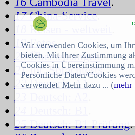
16
Cambodia Travel
.
17
China-Service
.
C
18
Reisen - weltweit
.
19
Fotos
.
Wir verwenden Cookies, um Ihn
20
Übersetzungen
.
bieten. Mit Ihrer Zustimmung a
Cookies in Übereinstimmung mit
21
Int. Sprachtests
.
Persönliche Daten/Cookies werd
22
Deutsch: A1
.
verwendet. Mehr dazu ... (
mehr 
23
Deutsch: A2
.
24
Deutsch: B1
.
25
Deutsch: B1 Prüfung
.