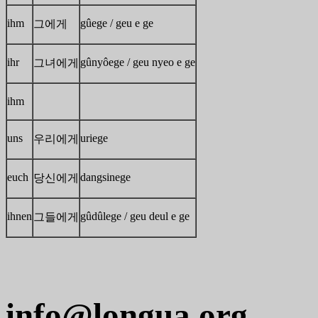
ihm
gûege / geu e ge
그에게
ihr
gûnyôege / geu nyeo e ge
그녀에게
ihm
uns
uriege
우리에게
euch
dangsinege
당신에게
ihnen
gûdûlege / geu deul e ge
그들에게
info@longua.org