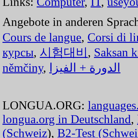
Links:
Computer
,
IT
,
useyo
Angebote in anderen Sprac
Cours de langue
,
Corsi di l
курсы
,
시험대비
,
Saksan k
němčiny
,
الدورة + الفيزا
LONGUA.ORG:
languages.
longua.org in Deutschland
,
(Schweiz
),
B2-Test (Schwei