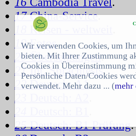
16
Cambodia Travel
.
17
China-Service
.
C
18
Reisen - weltweit
.
19
Fotos
.
Wir verwenden Cookies, um Ihn
20
Übersetzungen
.
bieten. Mit Ihrer Zustimmung a
Cookies in Übereinstimmung mit
21
Int. Sprachtests
.
Persönliche Daten/Cookies werd
22
Deutsch: A1
.
verwendet. Mehr dazu ... (
mehr 
23
Deutsch: A2
.
24
Deutsch: B1
.
25
Deutsch: B1 Prüfung
.