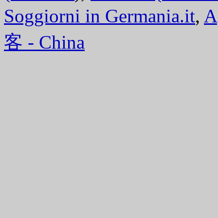
Soggiorni in Germania.it
,
A
客 - China