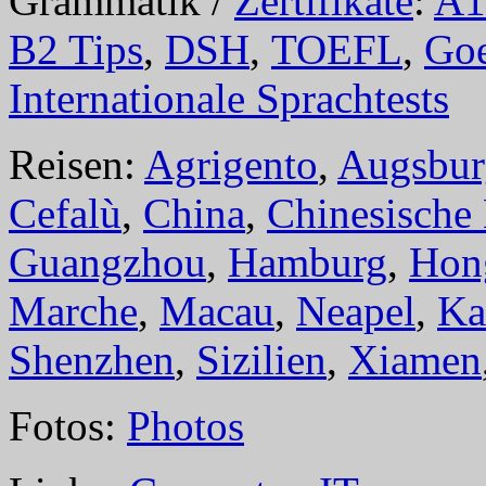
Grammatik /
Zertifikate
:
A1
B2 Tips
,
DSH
,
TOEFL
,
Goe
Internationale Sprachtests
Reisen:
Agrigento
,
Augsbur
Cefalù
,
China
,
Chinesische
Guangzhou
,
Hamburg
,
Hon
Marche
,
Macau
,
Neapel
,
Ka
Shenzhen
,
Sizilien
,
Xiamen
Fotos:
Photos