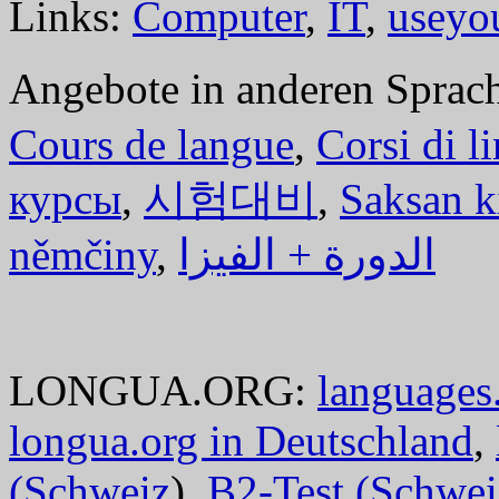
Links:
Computer
,
IT
,
useyo
Angebote in anderen Sprac
Cours de langue
,
Corsi di l
курсы
,
시험대비
,
Saksan k
němčiny
,
الدورة + الفيزا
LONGUA.ORG:
languages.
longua.org in Deutschland
,
(Schweiz
),
B2-Test (Schwei