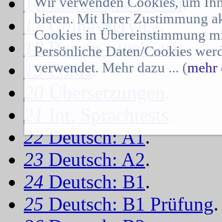
16
Cambodia Travel
.
Wir verwenden Cookies, um Ihn
bieten. Mit Ihrer Zustimmung a
17
China-Service
.
Cookies in Übereinstimmung mit
18
Reisen - weltweit
.
Persönliche Daten/Cookies werd
verwendet. Mehr dazu ... (
mehr 
19
Fotos
.
20
Übersetzungen
.
21
Int. Sprachtests
.
22
Deutsch: A1
.
23
Deutsch: A2
.
24
Deutsch: B1
.
25
Deutsch: B1 Prüfung
.