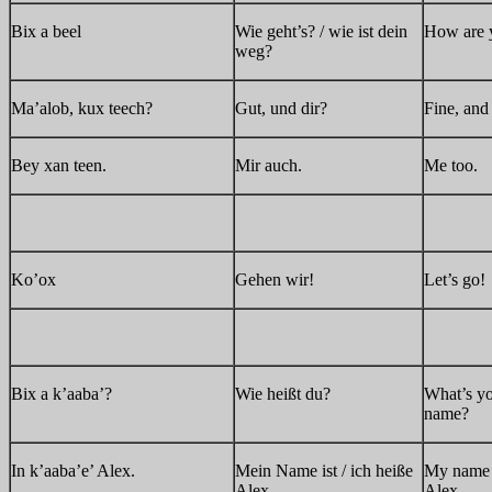
Bix a beel
Wie geht’s? / wie ist dein
How are 
weg?
Ma’alob, kux teech?
Gut, und dir?
Fine, and
Bey xan teen.
Mir auch.
Me too.
Ko’ox
Gehen wir!
Let’s go!
Bix a k’aaba’?
Wie heißt du?
What’s y
name?
In k’aaba’e’ Alex.
Mein Name ist / ich heiße
My name 
Alex.
Alex.