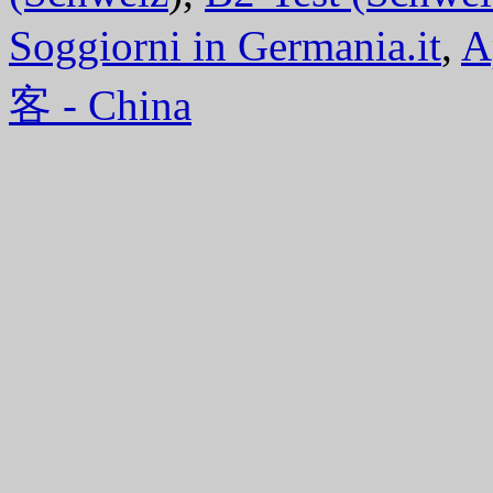
Soggiorni in Germania.it
,
A
客 - China