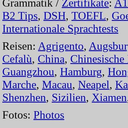
Grammatik /
Zertifikate
:
A1
B2 Tips
,
DSH
,
TOEFL
,
Goe
Internationale Sprachtests
Reisen:
Agrigento
,
Augsbur
Cefalù
,
China
,
Chinesische
Guangzhou
,
Hamburg
,
Hon
Marche
,
Macau
,
Neapel
,
Ka
Shenzhen
,
Sizilien
,
Xiamen
Fotos:
Photos