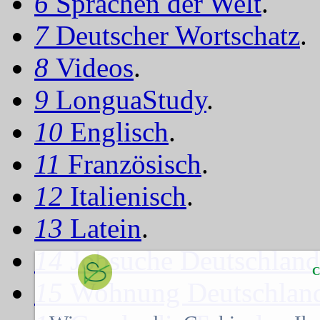
6
Sprachen der Welt
.
7
Deutscher Wortschatz
.
8
Videos
.
9
LonguaStudy
.
10
Englisch
.
11
Französisch
.
12
Italienisch
.
13
Latein
.
14
Jobsuche Deutschland
C
15
Wohnung Deutschlan