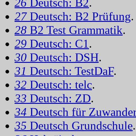
26
Deutsch: B2
.
27
Deutsch: B2 Prüfung
.
28
B2 Test Grammatik
.
29
Deutsch: C1
.
30
Deutsch: DSH
.
31
Deutsch: TestDaF
.
32
Deutsch: telc
.
33
Deutsch: ZD
.
34
Deutsch für Zuwander
35
Deutsch Grundschule
.