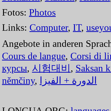
Fotos:
Photos
Links:
Computer
,
IT
,
useyo
Angebote in anderen Sprac
Cours de langue
,
Corsi di l
курсы
,
시험대비
,
Saksan k
němčiny
,
الدورة + الفيزا
LONGUA.ORG:
languages.