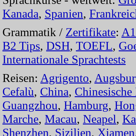
Kanada
,
Spanien
,
Frankreic
Grammatik /
Zertifikate
:
A1
B2 Tips
,
DSH
,
TOEFL
,
Goe
Internationale Sprachtests
Reisen:
Agrigento
,
Augsbur
Cefalù
,
China
,
Chinesische
Guangzhou
,
Hamburg
,
Hon
Marche
,
Macau
,
Neapel
,
Ka
Shenzhen
,
Sizilien
,
Xiamen