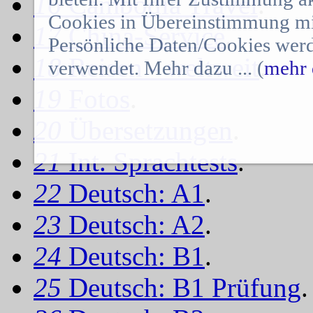
16
Cambodia Travel
.
Cookies in Übereinstimmung mit
17
China-Service
.
Persönliche Daten/Cookies werd
18
Reisen - weltweit
.
verwendet. Mehr dazu ... (
mehr 
19
Fotos
.
20
Übersetzungen
.
21
Int. Sprachtests
.
22
Deutsch: A1
.
23
Deutsch: A2
.
24
Deutsch: B1
.
25
Deutsch: B1 Prüfung
.