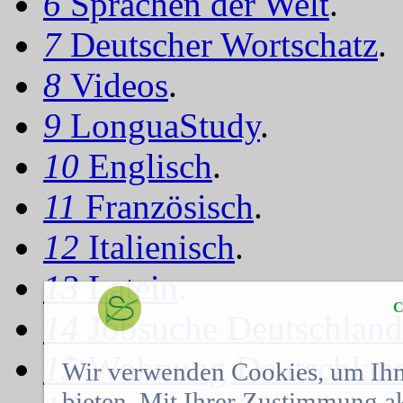
6
Sprachen der Welt
.
7
Deutscher Wortschatz
.
8
Videos
.
9
LonguaStudy
.
10
Englisch
.
11
Französisch
.
12
Italienisch
.
13
Latein
.
C
14
Jobsuche Deutschland
15
Wohnung Deutschlan
Wir verwenden Cookies, um Ihn
bieten. Mit Ihrer Zustimmung a