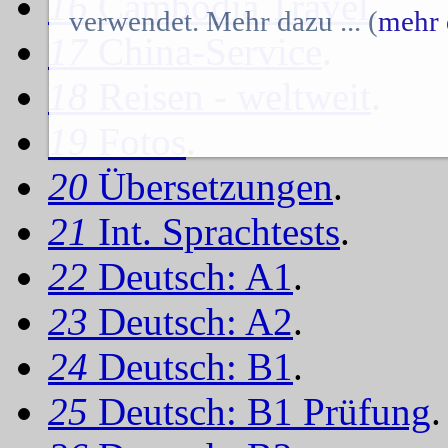
16
Cambodia Travel
.
verwendet. Mehr dazu ... (
mehr 
17
China-Service
.
18
Reisen - weltweit
.
19
Fotos
.
20
Übersetzungen
.
21
Int. Sprachtests
.
22
Deutsch: A1
.
23
Deutsch: A2
.
24
Deutsch: B1
.
25
Deutsch: B1 Prüfung
.