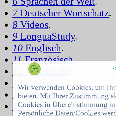
6
Sprachen der Welt
.
7
Deutscher Wortschatz
.
8
Videos
.
9
LonguaStudy
.
10
Englisch
.
11
Französisch
.
12
Italienisch
.
C
13
Latein
.
Wir verwenden Cookies, um Ihn
14
Jobsuche Deutschland
bieten. Mit Ihrer Zustimmung a
Cookies in Übereinstimmung mit
15
Wohnung Deutschlan
Persönliche Daten/Cookies werd