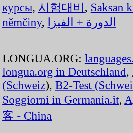
курсы
,
시험대비
,
Saksan k
němčiny
,
الدورة + الفيزا
LONGUA.ORG:
languages.
longua.org in Deutschland
,
(Schweiz
),
B2-Test (Schwei
Soggiorni in Germania.it
,
A
客 - China