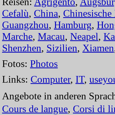
Reisen:
Agrigento
,
Augsbur
Cefalù
,
China
,
Chinesische
Guangzhou
,
Hamburg
,
Hon
Marche
,
Macau
,
Neapel
,
Ka
Shenzhen
,
Sizilien
,
Xiamen
Fotos:
Photos
Links:
Computer
,
IT
,
useyo
Angebote in anderen Sprac
Cours de langue
,
Corsi di l