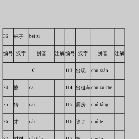
36
bēi zi
杯子
编号
汉字
拼音
注解
编号
汉字
拼音
注解
C
113
chū xiàn
出现
74
cā
114
chū zū chē
擦
出租车
75
cāi
115
chú fáng
猜
厨房
76
cái
116
chú le
才
除了
77
cái liào
117
chuān
材料
穿