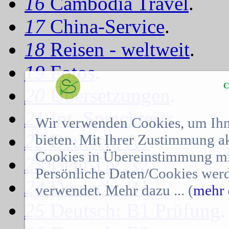
16
Cambodia Travel
.
17
China-Service
.
18
Reisen - weltweit
.
19
Fotos
.
C
20
Übersetzungen
.
21
Int. Sprachtests
.
Wir verwenden Cookies, um Ihn
22
Deutsch: A1
.
bieten. Mit Ihrer Zustimmung a
Cookies in Übereinstimmung mit
23
Deutsch: A2
.
Persönliche Daten/Cookies werd
24
Deutsch: B1
.
verwendet. Mehr dazu ... (
mehr 
25
Deutsch: B1 Prüfung
.