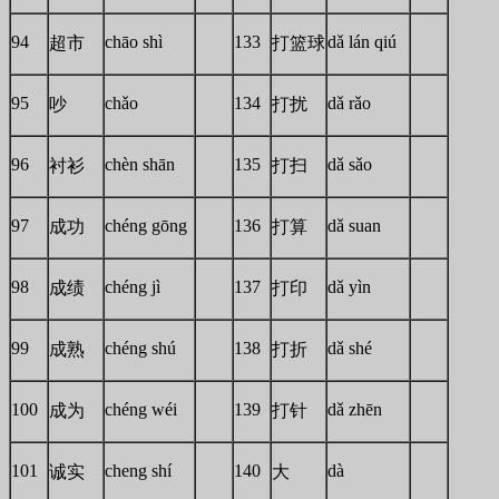
94
chāo shì
133
dǎ lán qiú
超市
打篮球
95
chǎo
134
dǎ rǎo
吵
打扰
96
chèn shān
135
dǎ sǎo
衬衫
打扫
97
chéng gōng
136
dǎ suan
成功
打算
98
chéng jì
137
dǎ yìn
成绩
打印
99
chéng shú
138
dǎ shé
成熟
打折
100
chéng wéi
139
dǎ zhēn
成为
打针
101
cheng shí
140
dà
诚实
大