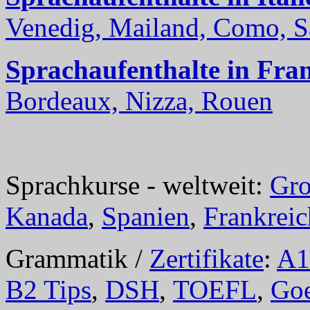
Venedig, Mailand, Como, Sal
Sprachaufenthalte in Fra
Bordeaux, Nizza, Rouen
Sprachkurse - weltweit:
Gro
Kanada
,
Spanien
,
Frankreic
Grammatik /
Zertifikate
:
A1
B2 Tips
,
DSH
,
TOEFL
,
Goe