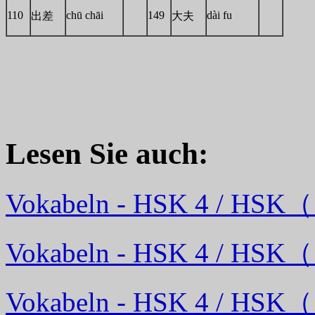
110
chū chāi
149
dài fu
出差
大夫
Lesen Sie auch:
Vokabeln - HSK 4 / HSK
Vokabeln - HSK 4 / HSK
Vokabeln - HSK 4 / HSK