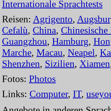
Internationale Sprachtests
Reisen:
Agrigento
,
Augsbur
Cefalù
,
China
,
Chinesische
Guangzhou
,
Hamburg
,
Hon
Marche
,
Macau
,
Neapel
,
Ka
Shenzhen
,
Sizilien
,
Xiamen
Fotos:
Photos
Links:
Computer
,
IT
,
useyo
Angebote in anderen Sprac