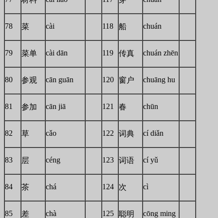
78
cài
118
chuán
菜
船
79
cài dān
119
chuán zhēn
菜单
传真
80
cān guān
120
chuāng hu
参观
窗户
81
cān jiā
121
chūn
参加
春
82
cǎo
122
cí diǎn
草
词典
83
céng
123
cí yǔ
层
词语
84
chá
124
cì
茶
次
85
chà
125
cōng ming
差
聪明