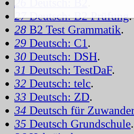
26
Deutsch: B2
.
27
Deutsch: B2 Prüfung
.
28
B2 Test Grammatik
.
29
Deutsch: C1
.
30
Deutsch: DSH
.
31
Deutsch: TestDaF
.
32
Deutsch: telc
.
33
Deutsch: ZD
.
34
Deutsch für Zuwander
35
Deutsch Grundschule
.