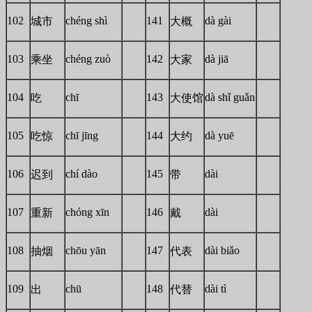
102
chéng shì
141
dà gài
城市
大概
103
chéng zuò
142
dà jiā
乘坐
大家
104
chī
143
dà shǐ guǎn
吃
大使馆
105
chī jīng
144
dà yuē
吃惊
大约
106
chí dào
145
dài
迟到
带
107
chóng xīn
146
dài
重新
戴
108
chōu yān
147
dài biǎo
抽烟
代表
109
chū
148
dài tì
出
代替