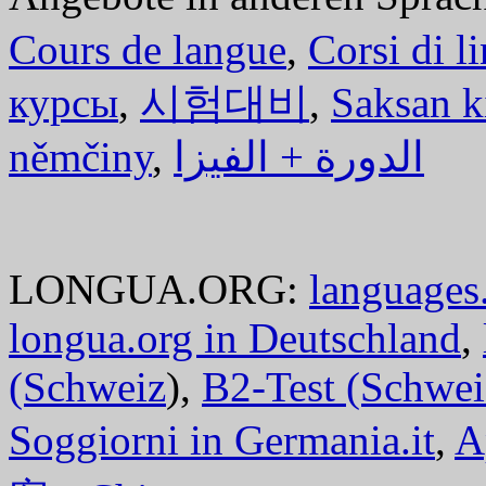
Cours de langue
,
Corsi di l
курсы
,
시험대비
,
Saksan k
němčiny
,
الدورة + الفيزا
LONGUA.ORG:
languages.
longua.org in Deutschland
,
(Schweiz
),
B2-Test (Schwei
Soggiorni in Germania.it
,
A