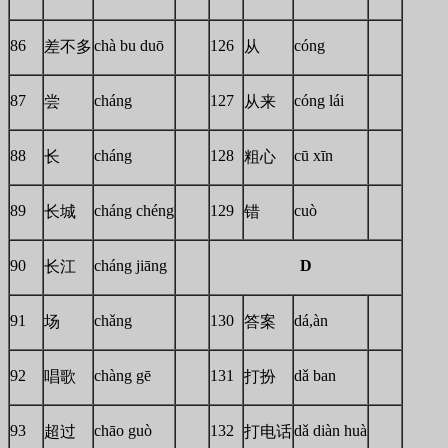
86
chà bu duō
126
cóng
差不多
从
87
cháng
127
cóng lái
尝
从来
88
cháng
128
cū xīn
长
粗心
89
cháng chéng
129
cuò
长城
错
90
cháng jiāng
D
长江
91
chǎng
130
dá,àn
场
答案
92
chàng gē
131
dǎ ban
唱歌
打扮
93
chāo guò
132
dǎ diàn huà
超过
打电话