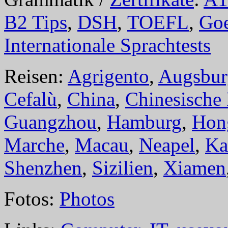
B2 Tips
,
DSH
,
TOEFL
,
Goe
Internationale Sprachtests
Reisen:
Agrigento
,
Augsbur
Cefalù
,
China
,
Chinesische
Guangzhou
,
Hamburg
,
Hon
Marche
,
Macau
,
Neapel
,
Ka
Shenzhen
,
Sizilien
,
Xiamen
Fotos:
Photos