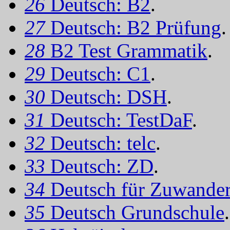
26
Deutsch: B2
.
27
Deutsch: B2 Prüfung
.
28
B2 Test Grammatik
.
29
Deutsch: C1
.
30
Deutsch: DSH
.
31
Deutsch: TestDaF
.
32
Deutsch: telc
.
33
Deutsch: ZD
.
34
Deutsch für Zuwander
35
Deutsch Grundschule
.