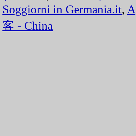
Soggiorni in Germania.it
,
A
客 - China