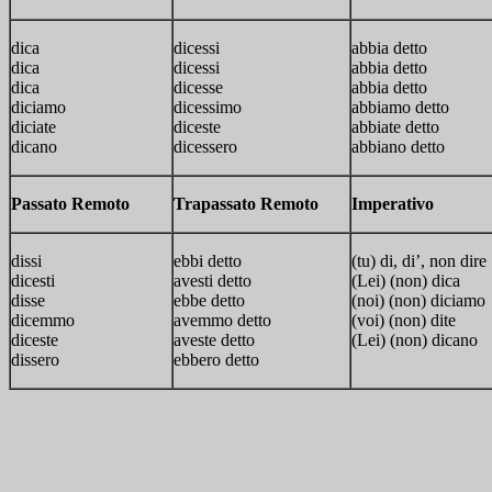
dica
dicessi
abbia detto
dica
dicessi
abbia detto
dica
dicesse
abbia detto
diciamo
dicessimo
abbiamo detto
diciate
diceste
abbiate detto
dicano
dicessero
abbiano detto
Passato Remoto
Trapassato Remoto
Imperativo
dissi
ebbi detto
(tu) di, di’, non dire
dicesti
avesti detto
(Lei) (non) dica
disse
ebbe detto
(noi) (non) diciamo
dicemmo
avemmo detto
(voi) (non) dite
diceste
aveste detto
(Lei) (non) dicano
dissero
ebbero detto