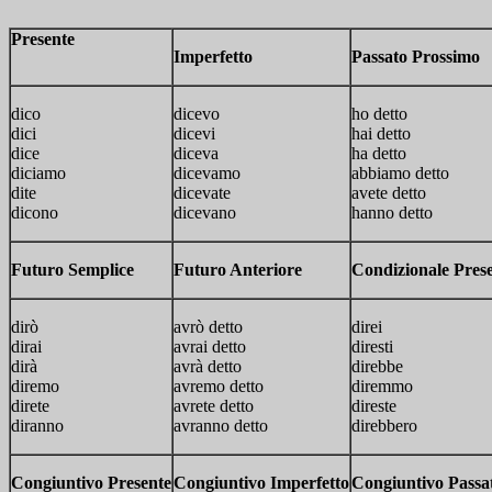
Presente
Imperfetto
Passato Prossimo
dico
dicevo
ho detto
dici
dicevi
hai detto
dice
diceva
ha detto
diciamo
dicevamo
abbiamo detto
dite
dicevate
avete detto
dicono
dicevano
hanno detto
Futuro Semplice
Futuro Anteriore
Condizionale Pres
dirò
avrò detto
direi
dirai
avrai detto
diresti
dirà
avrà detto
direbbe
diremo
avremo detto
diremmo
direte
avrete detto
direste
diranno
avranno detto
direbbero
Congiuntivo Presente
Congiuntivo Imperfetto
Congiuntivo Passa