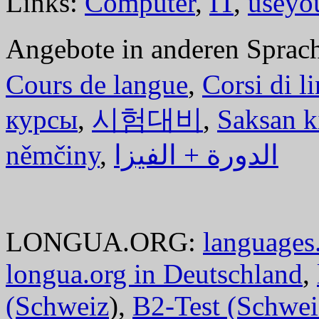
Links:
Computer
,
IT
,
useyo
Angebote in anderen Sprac
Cours de langue
,
Corsi di l
курсы
,
시험대비
,
Saksan k
němčiny
,
الدورة + الفيزا
LONGUA.ORG:
languages.
longua.org in Deutschland
,
(Schweiz
),
B2-Test (Schwei