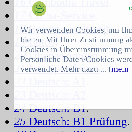
16
Cambodia Travel
.
C
17
China-Service
.
18
Reisen - weltweit
.
Wir verwenden Cookies, um Ihn
bieten. Mit Ihrer Zustimmung a
19
Fotos
.
Cookies in Übereinstimmung mit
20
Übersetzungen
.
Persönliche Daten/Cookies werd
21
Int. Sprachtests
.
verwendet. Mehr dazu ... (
mehr 
22
Deutsch: A1
.
23
Deutsch: A2
.
24
Deutsch: B1
.
25
Deutsch: B1 Prüfung
.