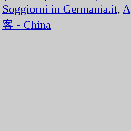
Soggiorni in Germania.it
,
A
客 - China