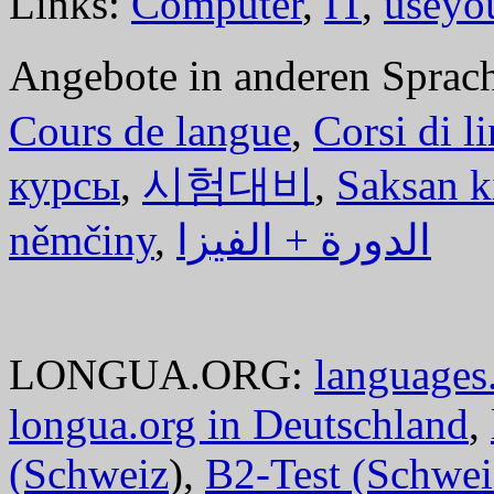
Links:
Computer
,
IT
,
useyo
Angebote in anderen Sprac
Cours de langue
,
Corsi di l
курсы
,
시험대비
,
Saksan k
němčiny
,
الدورة + الفيزا
LONGUA.ORG:
languages.
longua.org in Deutschland
,
(Schweiz
),
B2-Test (Schwei