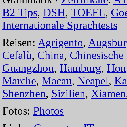
B2 Tips
,
DSH
,
TOEFL
,
Goe
Internationale Sprachtests
Reisen:
Agrigento
,
Augsbur
Cefalù
,
China
,
Chinesische
Guangzhou
,
Hamburg
,
Hon
Marche
,
Macau
,
Neapel
,
Ka
Shenzhen
,
Sizilien
,
Xiamen
Fotos:
Photos