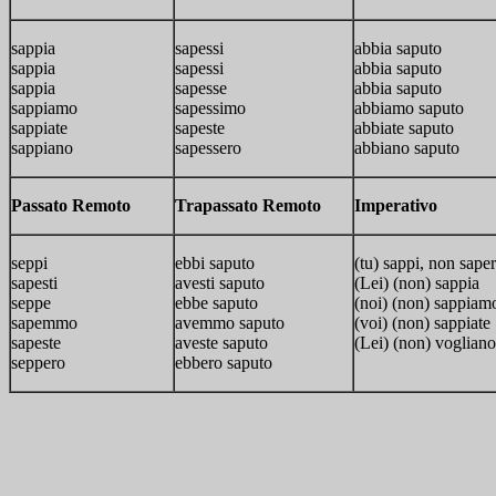
sappia
sapessi
abbia saputo
sappia
sapessi
abbia saputo
sappia
sapesse
abbia saputo
sappiamo
sapessimo
abbiamo saputo
sappiate
sapeste
abbiate saputo
sappiano
sapessero
abbiano saputo
Passato Remoto
Trapassato Remoto
Imperativo
seppi
ebbi saputo
(tu) sappi, non sape
sapesti
avesti saputo
(Lei) (non) sappia
seppe
ebbe saputo
(noi) (non) sappiam
sapemmo
avemmo saputo
(voi) (non) sappiate
sapeste
aveste saputo
(Lei) (non) vogliano
seppero
ebbero saputo