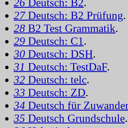
26
Deutsch: B2
.
27
Deutsch: B2 Prüfung
.
28
B2 Test Grammatik
.
29
Deutsch: C1
.
30
Deutsch: DSH
.
31
Deutsch: TestDaF
.
32
Deutsch: telc
.
33
Deutsch: ZD
.
34
Deutsch für Zuwander
35
Deutsch Grundschule
.