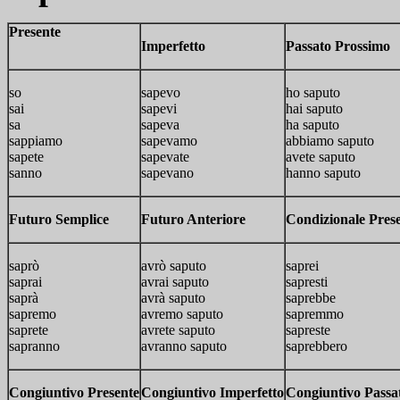
Presente
Imperfetto
Passato Prossimo
so
sapevo
ho saputo
sai
sapevi
hai saputo
sa
sapeva
ha saputo
sappiamo
sapevamo
abbiamo saputo
sapete
sapevate
avete saputo
sanno
sapevano
hanno saputo
Futuro Semplice
Futuro Anteriore
Condizionale Pres
saprò
avrò saputo
saprei
saprai
avrai saputo
sapresti
saprà
avrà saputo
saprebbe
sapremo
avremo saputo
sapremmo
saprete
avrete saputo
sapreste
sapranno
avranno saputo
saprebbero
Congiuntivo Presente
Congiuntivo Imperfetto
Congiuntivo Passa