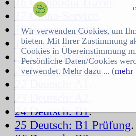
16
Cambodia Travel
.
C
17
China-Service
.
18
Reisen - weltweit
.
Wir verwenden Cookies, um Ihn
bieten. Mit Ihrer Zustimmung a
19
Fotos
.
Cookies in Übereinstimmung mit
20
Übersetzungen
.
Persönliche Daten/Cookies werd
21
Int. Sprachtests
.
verwendet. Mehr dazu ... (
mehr 
22
Deutsch: A1
.
23
Deutsch: A2
.
24
Deutsch: B1
.
25
Deutsch: B1 Prüfung
.