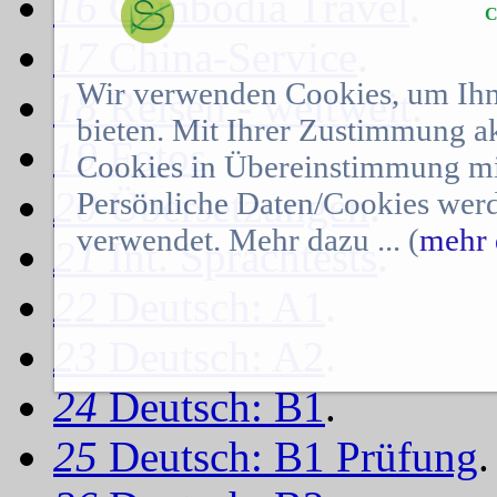
16
Cambodia Travel
.
C
17
China-Service
.
Wir verwenden Cookies, um Ihn
18
Reisen - weltweit
.
bieten. Mit Ihrer Zustimmung a
19
Fotos
.
Cookies in Übereinstimmung mit
20
Übersetzungen
.
Persönliche Daten/Cookies werd
verwendet. Mehr dazu ... (
mehr 
21
Int. Sprachtests
.
22
Deutsch: A1
.
23
Deutsch: A2
.
24
Deutsch: B1
.
25
Deutsch: B1 Prüfung
.