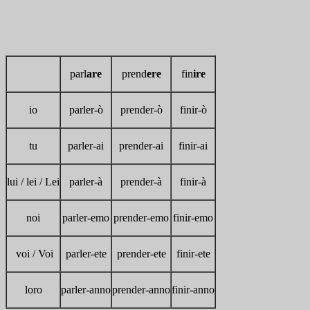
parl
are
prend
ere
fin
ire
io
parler-ò
prender-ò
finir-ò
tu
parler-ai
prender-ai
finir-ai
lui / lei / Lei
parler-à
prender-à
finir-à
noi
parler-emo
prender-emo
finir-emo
voi / Voi
parler-ete
prender-ete
finir-ete
loro
parler-anno
prender-anno
finir-anno