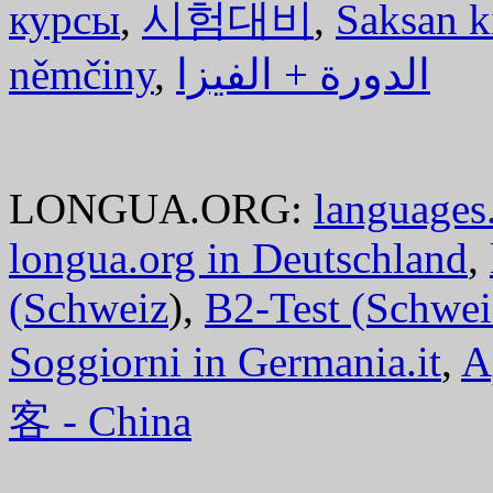
курсы
,
시험대비
,
Saksan k
němčiny
,
الدورة + الفيزا
LONGUA.ORG:
languages.
longua.org in Deutschland
,
(Schweiz
),
B2-Test (Schwei
Soggiorni in Germania.it
,
A
客 - China