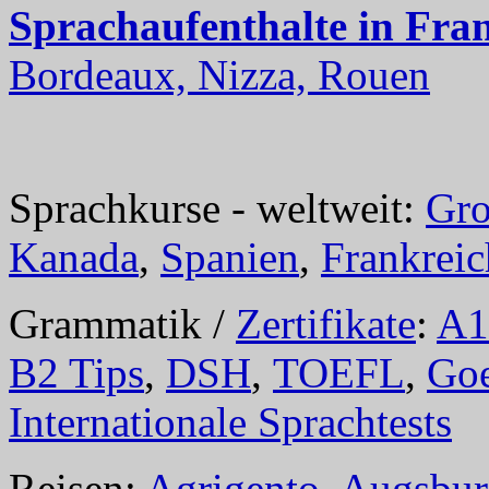
Sprachaufenthalte in Fra
Bordeaux, Nizza, Rouen
Sprachkurse - weltweit:
Gro
Kanada
,
Spanien
,
Frankreic
Grammatik /
Zertifikate
:
A1
B2 Tips
,
DSH
,
TOEFL
,
Goe
Internationale Sprachtests
Reisen:
Agrigento
,
Augsbur