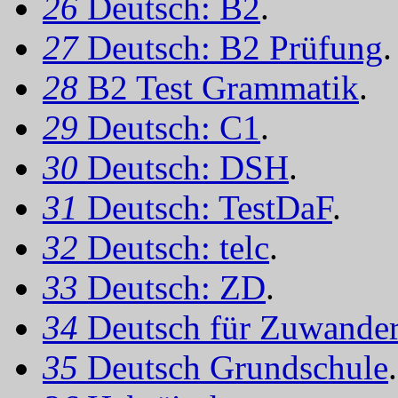
26
Deutsch: B2
.
27
Deutsch: B2 Prüfung
.
28
B2 Test Grammatik
.
29
Deutsch: C1
.
30
Deutsch: DSH
.
31
Deutsch: TestDaF
.
32
Deutsch: telc
.
33
Deutsch: ZD
.
34
Deutsch für Zuwander
35
Deutsch Grundschule
.