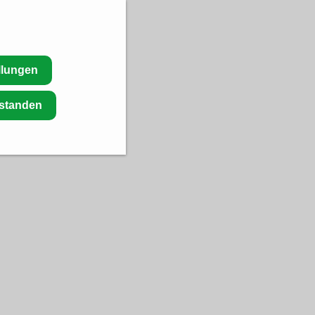
llungen
rstanden