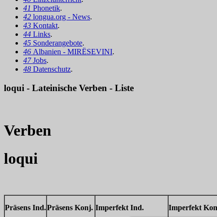
41
Phonetik
.
42
longua.org - News
.
43
Kontakt
.
44
Links
.
45
Sonderangebote
.
46
Albanien - MIRËSEVINI
.
47
Jobs
.
48
Datenschutz
.
loqui - Lateinische Verben - Liste
Verben
loqui
Präsens Ind.
Präsens Konj.
Imperfekt Ind.
Imperfekt Kon