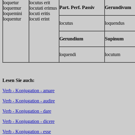
loquetur
locutus erit
Part. Perf. Passiv
Gerundivum
loquemur
locutati erimus
loquemini
locuti eritis
loquentur
locuti erint
locutus
loquendus
Gerundium
Supinum
loquendi
locutum
Lesen Sie auch:
Verb - Konjugation - amare
Verb - Konjugation - audire
Verb - Konjugation - dare
Verb - Konjugation - dicere
Verb - Konjugation - esse