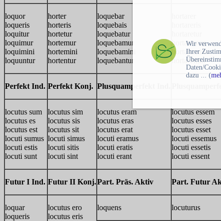
loquor
horter
loquebar
hortarer
loqueris
horteris
loquebais
hortareris
loquitur
hortetur
loquebatur
hortaretur
loquimur
hortemur
loquebamur
hortaremur
Wir verwend
loquimini
hortemini
loquebamini
hortaremini
Ihrer Zusti
Übereinstim
loquuntur
hortentur
loquebantur
hortarentur
Daten/Cooki
dazu ... (
meh
Perfekt Ind.
Perfekt Konj.
Plusquamperfekt Ind.
Plusquamperfe
locutus sum
locutus sim
locutus eram
locutus essem
locutus es
locutus sis
locutus eras
locutus esses
locutus est
locutus sit
locutus erat
locutus esset
locuti sumus
locuti simus
locuti eramus
locuti essemus
locuti estis
locuti sitis
locuti eratis
locuti essetis
locuti sunt
locuti sint
locuti erant
locuti essent
Futur I Ind.
Futur II Konj.
Part. Präs. Aktiv
Part. Futur Ak
loquar
locutus ero
loquens
locuturus
loqueris
locutus eris