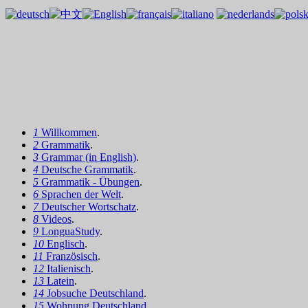
1
Willkommen
.
2
Grammatik
.
3
Grammar (in English)
.
4
Deutsche Grammatik
.
5
Grammatik - Übungen
.
6
Sprachen der Welt
.
7
Deutscher Wortschatz
.
8
Videos
.
9
LonguaStudy
.
10
Englisch
.
11
Französisch
.
12
Italienisch
.
13
Latein
.
14
Jobsuche Deutschland
.
15
Wohnung Deutschland
.