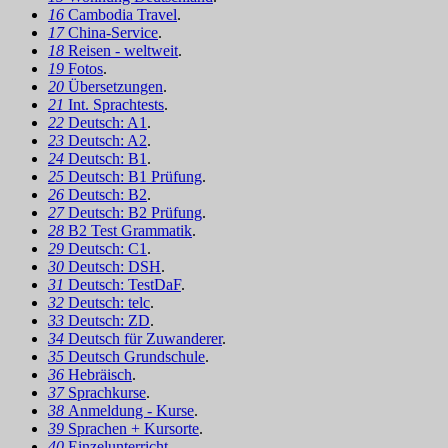
16
Cambodia Travel
.
17
China-Service
.
18
Reisen - weltweit
.
19
Fotos
.
20
Übersetzungen
.
21
Int. Sprachtests
.
22
Deutsch: A1
.
23
Deutsch: A2
.
24
Deutsch: B1
.
25
Deutsch: B1 Prüfung
.
26
Deutsch: B2
.
27
Deutsch: B2 Prüfung
.
28
B2 Test Grammatik
.
29
Deutsch: C1
.
30
Deutsch: DSH
.
31
Deutsch: TestDaF
.
32
Deutsch: telc
.
33
Deutsch: ZD
.
34
Deutsch für Zuwanderer
.
35
Deutsch Grundschule
.
36
Hebräisch
.
37
Sprachkurse
.
38
Anmeldung - Kurse
.
39
Sprachen + Kursorte
.
40
Einzelunterricht
.