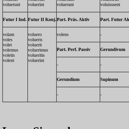
voluerunt
voluerint
voluerant
voluisssent
Futur I Ind.
Futur II Konj.
Part. Präs. Aktiv
Part. Futur Ak
volam
voluero
volens
-
voles
volueris
volet
voluerit
Part. Perf. Passiv
Gerundivum
volemus
voluerimus
voletis
volueritis
volent
voluerint
-
-
Gerundium
Supinum
-
-