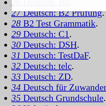
26
Deutsch: B2
.
27
Deutsch: B2 Prüfung
.
28
B2 Test Grammatik
.
29
Deutsch: C1
.
30
Deutsch: DSH
.
31
Deutsch: TestDaF
.
32
Deutsch: telc
.
33
Deutsch: ZD
.
34
Deutsch für Zuwander
35
Deutsch Grundschule
.