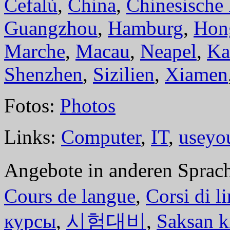
Cefalù
,
China
,
Chinesische
Guangzhou
,
Hamburg
,
Hon
Marche
,
Macau
,
Neapel
,
Ka
Shenzhen
,
Sizilien
,
Xiamen
Fotos:
Photos
Links:
Computer
,
IT
,
useyo
Angebote in anderen Sprac
Cours de langue
,
Corsi di l
курсы
,
시험대비
,
Saksan k