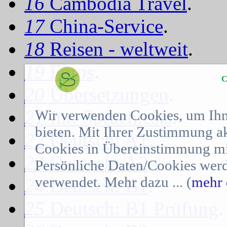
16
Cambodia Travel
.
17
China-Service
.
18
Reisen - weltweit
.
19
Fotos
.
C
20
Übersetzungen
.
21
Int. Sprachtests
.
Wir verwenden Cookies, um Ihn
bieten. Mit Ihrer Zustimmung a
22
Deutsch: A1
.
Cookies in Übereinstimmung mit
23
Deutsch: A2
.
Persönliche Daten/Cookies werd
verwendet. Mehr dazu ... (
mehr 
24
Deutsch: B1
.
25
Deutsch: B1 Prüfung
.