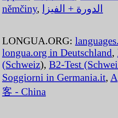
němčiny
,
الدورة + الفيزا
LONGUA.ORG:
languages.
longua.org in Deutschland
,
(Schweiz
),
B2-Test (Schwei
Soggiorni in Germania.it
,
A
客 - China