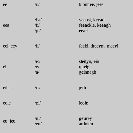
ee
/iː/
kionn
ee
, j
ee
s
/iːə/
y
eea
st, k
eea
d
eea
/iː/
f
eea
ckle, k
eea
gh
/jiː/
eea
st
eei, eey
/iː/
f
eei
d, dr
eey
m, m
eey
l
/eː/
sl
ei
tyn,
ei
n
ei
/e/
qu
ei
g
/a/
g
ei
nnagh
eih
/ɛː/
j
eih
eoie
/øi/
l
eoie
/uː/
g
eu
rey
eu, ieu
/eu/
ardn
ieu