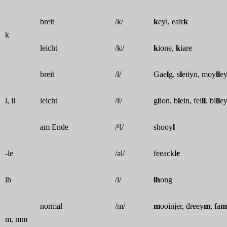
breit
/k/
k
eyl, eair
k
k
leicht
/kʲ/
k
ione,
k
iare
breit
/l/
Gae
l
g, s
l
eityn, moy
ll
e
l, ll
leicht
/lʲ/
g
l
ion, b
l
ein, fei
ll
, bi
ll
e
am Ende
/ᵈl/
shooy
l
-le
/əl/
feeack
le
lh
/l/
lh
ong
normal
/m/
m
ooinjer, dreey
m
, fa
m
m, mm