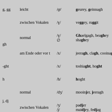
g, gg
leicht
/ɡʲ/
g
eurey,
g
einnagh
zwischen Vokalen
/ɣ/
ve
gg
ey, ru
gg
it
/ɣ/
Gh
aelgagh, bea
gh
ey
normal
sha
gh
ey
∅
gh
am Ende oder vor t
/x/
jeera
gh
, cla
gh
, cooina
-ght
/x/
toshia
ght
, ho
ght
h
/h/
h
oght
normal
/dʒ/
mooin
j
er,
j
eeragh
j, dj
/ʒ/
pa
dj
er
zwischen Vokalen
/j/
mai
dj
ey, fe
dj
ag