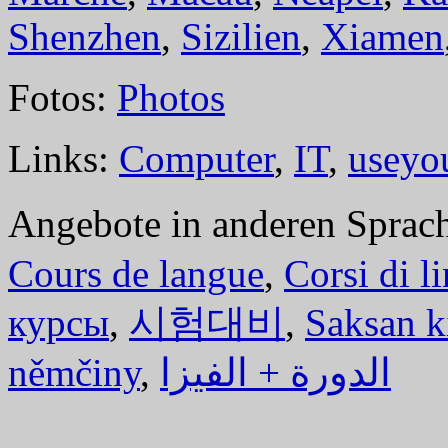
Shenzhen
,
Sizilien
,
Xiamen
Fotos:
Photos
Links:
Computer
,
IT
,
useyo
Angebote in anderen Sprac
Cours de langue
,
Corsi di l
курсы
,
시험대비
,
Saksan k
němčiny
,
الدورة + الفيزا