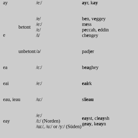
ay
/eː/
ay
r, k
ay
/e/
b
e
n, v
e
ggey
/eː/
m
e
ss
betont
/ɛ/
p
e
ccah,
e
ddin
e
/i/
ch
e
ngey
unbetont
/ə/
padj
e
r
ea
/ɛː/
b
ea
ghey
eai
/eː/
eai
rk
eau, ieau
/uː/
sl
ieau
/eː/
eay
st, cl
eay
sh
eay
/iː/ (Norden)
g
eay
, k
eay
n
/ɯː/, /uː/ or /yː/ (Süden)