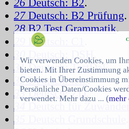
26
Deutsch: B2
.
27
Deutsch: B2 Prüfung
.
28
B2 Test Grammatik
.
29
Deutsch: C1
.
C
30
Deutsch: DSH
.
Wir verwenden Cookies, um Ihn
31
Deutsch: TestDaF
.
bieten. Mit Ihrer Zustimmung a
32
Deutsch: telc
.
Cookies in Übereinstimmung mit
Persönliche Daten/Cookies werd
33
Deutsch: ZD
.
verwendet. Mehr dazu ... (
mehr 
34
Deutsch für Zuwander
35
Deutsch Grundschule
.