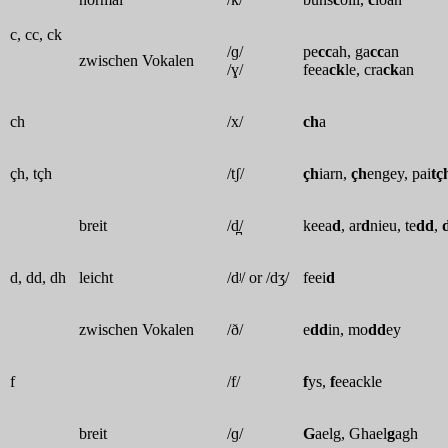
c, cc, ck
/ɡ/
pe
cc
ah, ga
cc
an
zwischen Vokalen
/ɣ/
feea
ck
le, cra
ck
an
ch
/x/
ch
a
çh, tçh
/tʃ/
çh
iarn,
çh
engey, pai
tç
breit
/d̪/
keea
d
, ar
d
nieu, te
dd
,
d, dd, dh
leicht
/dʲ/ or /dʒ/
feei
d
zwischen Vokalen
/ð/
e
dd
in, mo
dd
ey
f
/f/
f
ys,
f
eeackle
breit
/ɡ/
G
aelg, Ghael
g
agh