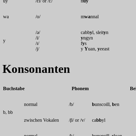
uy
/ɛi/ or /iː/
n
uy
wa
/o/
m
wa
nnal
/ə/
cabb
y
l, sleit
y
n
/i/
y
ngyn
y
/ɪ/
f
y
s
/j/
y
Y
uan,
y
eeast
K
onsonant
en
Buchstabe
Phonem
Bei
normal
/b/
b
unscoill,
b
en
b, bb
zwischen Vokalen
/β/ or /v/
ca
bb
yl
normal
/k/
buns
c
oill,
c
loan