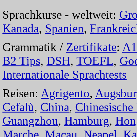
Sprachkurse - weltweit:
Gro
Kanada
,
Spanien
,
Frankreic
Grammatik /
Zertifikate
:
A1
B2 Tips
,
DSH
,
TOEFL
,
Goe
Internationale Sprachtests
Reisen:
Agrigento
,
Augsbur
Cefalù
,
China
,
Chinesische
Guangzhou
,
Hamburg
,
Hon
Marche
,
Macau
,
Neapel
,
Ka