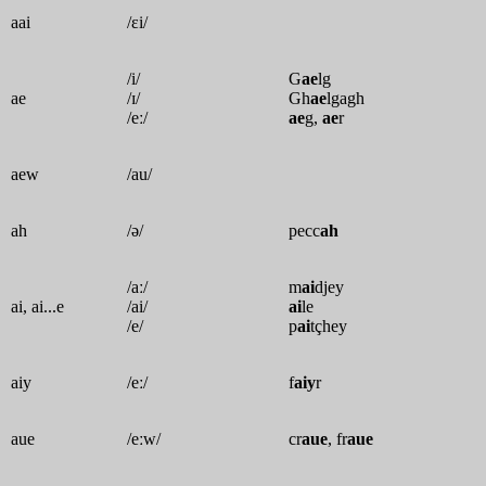
aai
/ɛi/
/i/
G
ae
lg
ae
/ɪ/
Gh
ae
lgagh
/eː/
ae
g,
ae
r
aew
/au/
ah
/ə/
pecc
ah
/aː/
m
ai
djey
ai, ai...e
/ai/
ai
le
/e/
p
ai
tçhey
aiy
/eː/
f
aiy
r
aue
/eːw/
cr
aue
, fr
aue