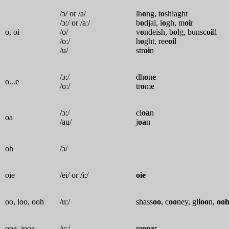
/ɔ/ or /a/
lh
o
ng, t
o
shiaght
/ɔː/ or /aː/
b
o
djal, l
o
gh, m
oi
r
o, oi
/o/
v
o
ndeish, b
o
lg, bunsc
oi
ll
/oː/
h
o
ght, ree
oi
l
/u/
str
oi
n
/ɔː/
dh
o
n
e
o...e
/oː/
tr
o
m
e
/ɔː/
cl
oa
n
oa
/au/
j
oa
n
oh
/ɔ/
oie
/ei/ or /iː/
oie
oo, ioo, ooh
/uː/
shass
oo
, c
oo
ney, gl
ioo
n,
oo
ooa, iooa
/uː/
m
ooa
r