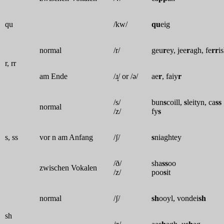
qu
/kw/
qu
eig
normal
/r/
geu
r
ey, jee
r
agh, fe
rr
i
r, rr
am Ende
/ɹ̝/ or /ə/
ae
r
, faiy
r
/s/
bun
s
coill,
s
leityn, ca
ss
normal
/z/
fy
s
s, ss
vor n am Anfang
/ʃ/
s
niaghtey
/ð/
sha
ss
oo
zwischen Vokalen
/z/
poo
s
it
normal
/ʃ/
sh
ooyl, vondei
sh
sh