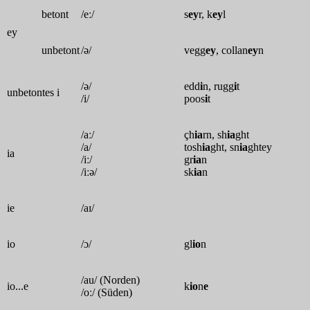
betont
/eː/
s
ey
r, k
ey
l
ey
unbetont
/ə/
vegg
ey
, collan
ey
n
/ə/
edd
i
n, rugg
i
t
unbetontes i
/i/
poos
i
t
/aː/
çh
ia
rn, sh
ia
ght
/a/
tosh
ia
ght, sn
ia
ghtey
ia
/iː/
gr
ia
n
/iːə/
sk
ia
n
ie
/aɪ/
io
/ɔ/
gl
io
n
/au/ (Norden)
io...e
k
io
n
e
/oː/ (Süden)