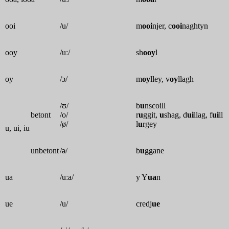
ooi
/u/
m
ooi
njer, c
ooi
naghtyn
ooy
/uː/
sh
ooy
l
oy
/ɔ/
m
oy
lley, v
oy
llagh
/ʊ/
b
u
nscoill
betont
/o/
r
u
ggit,
u
shag, d
ui
llag, f
ui
ll
/ø/
l
u
rgey
u, ui, iu
unbetont
/ə/
b
u
ggane
ua
/uːa/
y Y
ua
n
ue
/u/
credj
ue