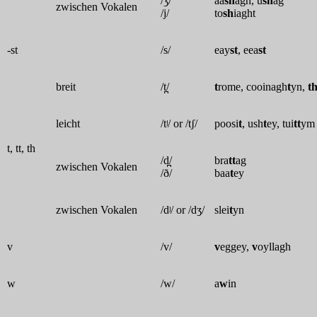
/ʒ/
aa
sh
agh, u
sh
ag
zwischen Vokalen
/j/
to
sh
iaght
-st
/s/
eay
st
, eea
st
breit
/t̪/
t
rome, cooinagh
t
yn,
t
leicht
/tʲ/ or /tʃ/
poosi
t
, ush
t
ey, tui
tt
ym
t, tt, th
/d̪/
bra
tt
ag
zwischen Vokalen
/ð/
baa
t
ey
zwischen Vokalen
/dʲ/ or /dʒ/
slei
t
yn
v
/v/
v
eggey,
v
oyllagh
w
/w/
a
w
in