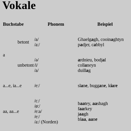
Vokale
Buchstabe
Phonem
Beispiel
/a/
Ghaelg
a
gh, cooin
a
ghtyn
betont
/aː/
p
a
djer, c
a
bbyl
a
/ə/
a
rdnieu, bodj
a
l
unbetont
/i/
coll
a
neyn
/a/
duill
a
g
a...e, ia...e
/eː/
sl
a
n
e
, bugg
a
n
e
, k
ia
r
e
/ɛː/
b
aa
tey,
aa
shagh
/øː/
f
aa
rkey
aa, aa...e
/eːa/
j
aa
gh
/eː/
bl
aa
,
aa
n
e
/aː/ (Norden)