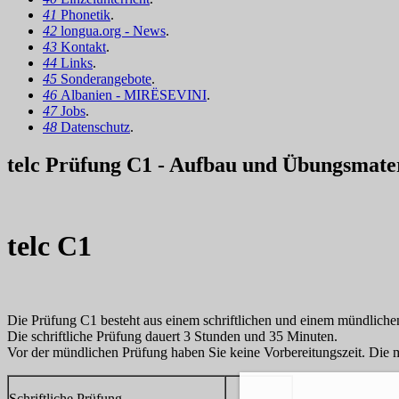
41
Phonetik
.
42
longua.org - News
.
43
Kontakt
.
44
Links
.
45
Sonderangebote
.
46
Albanien - MIRËSEVINI
.
47
Jobs
.
48
Datenschutz
.
telc Prüfung C1 - Aufbau und Übungsmate
telc C1
Die Prüfung C1 besteht aus einem schriftlichen und einem mündlichen
Die schriftliche Prüfung dauert 3 Stunden und 35 Minuten.
Vor der mündlichen Prüfung haben Sie keine Vorbereitungszeit. Die m
Schriftliche Prüfung