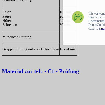
Lesen
100 min.
Wir verwend
Pause
20 min.
Ihrer Zusti
Hören
55 min.
Übereinstim
Schreiben
60 min.
Daten/Cooki
dazu ... (
meh
Mündliche Prüfung
Gruppenprüfung mit 2 -3 Teilnehmern
16 -24 min.
Material zur telc - C1 - Prüfung