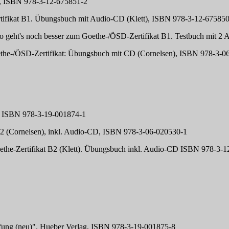
t), ISBN 978-3-12-675851-2
rtifikat B1. Übungsbuch mit Audio-CD (Klett), ISBN 978-3-12-67585
 So geht's noch besser zum Goethe-/ÖSD-Zertifikat B1. Testbuch mit 
oethe-/ÖSD-Zertifikat: Übungsbuch mit CD (Cornelsen), ISBN 978-3-
CD, ISBN 978-3-19-001874-1
 B2 (Cornelsen), inkl. Audio-CD, ISBN 978-3-06-020530-1
Goethe-Zertifikat B2 (Klett). Übungsbuch inkl. Audio-CD ISBN 978-3
prüfung (neu)". Hueber Verlag, ISBN 978-3-19-001875-8