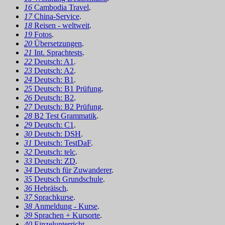
16
Cambodia Travel
.
17
China-Service
.
18
Reisen - weltweit
.
19
Fotos
.
20
Übersetzungen
.
21
Int. Sprachtests
.
22
Deutsch: A1
.
23
Deutsch: A2
.
24
Deutsch: B1
.
25
Deutsch: B1 Prüfung
.
26
Deutsch: B2
.
27
Deutsch: B2 Prüfung
.
28
B2 Test Grammatik
.
29
Deutsch: C1
.
30
Deutsch: DSH
.
31
Deutsch: TestDaF
.
32
Deutsch: telc
.
33
Deutsch: ZD
.
34
Deutsch für Zuwanderer
.
35
Deutsch Grundschule
.
36
Hebräisch
.
37
Sprachkurse
.
38
Anmeldung - Kurse
.
39
Sprachen + Kursorte
.
40
Einzelunterricht
.