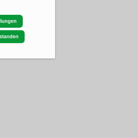
llungen
rstanden