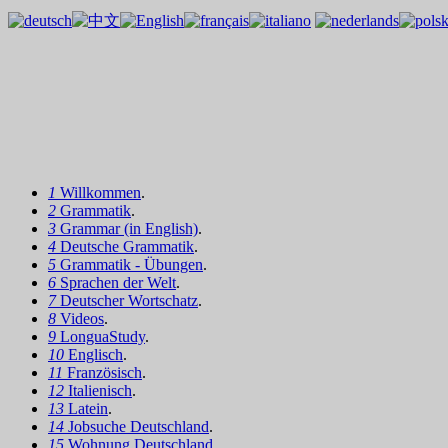
1
Willkommen
.
2
Grammatik
.
3
Grammar (in English)
.
4
Deutsche Grammatik
.
5
Grammatik - Übungen
.
6
Sprachen der Welt
.
7
Deutscher Wortschatz
.
8
Videos
.
9
LonguaStudy
.
10
Englisch
.
11
Französisch
.
12
Italienisch
.
13
Latein
.
14
Jobsuche Deutschland
.
15
Wohnung Deutschland
.