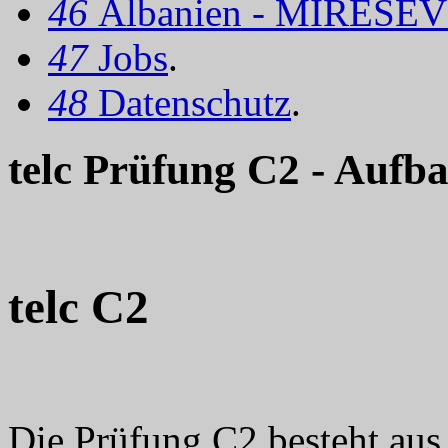
46
Albanien - MIRËSEV
47
Jobs
.
48
Datenschutz
.
telc Prüfung C2 - Aufb
telc C2
Die Prüfung C2 besteht aus