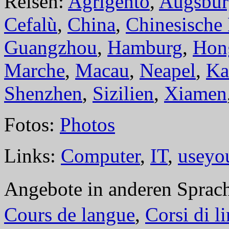
Reisen:
Agrigento
,
Augsbur
Cefalù
,
China
,
Chinesische
Guangzhou
,
Hamburg
,
Hon
Marche
,
Macau
,
Neapel
,
Ka
Shenzhen
,
Sizilien
,
Xiamen
Fotos:
Photos
Links:
Computer
,
IT
,
useyo
Angebote in anderen Sprac
Cours de langue
,
Corsi di l