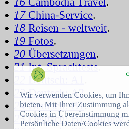
16
Cambodia Travel
.
17
China-Service
.
18
Reisen - weltweit
.
19
Fotos
.
20
Übersetzungen
.
21
Int. Sprachtests
.
C
22
Deutsch: A1
.
23
Deutsch: A2
.
Wir verwenden Cookies, um Ihn
24
Deutsch: B1
.
bieten. Mit Ihrer Zustimmung a
Cookies in Übereinstimmung mit
25
Deutsch: B1 Prüfung
.
Persönliche Daten/Cookies werd