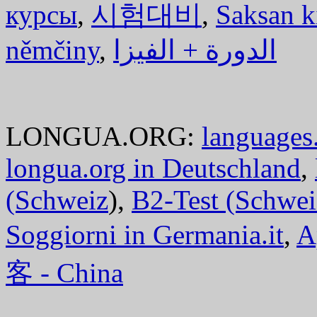
курсы
,
시험대비
,
Saksan k
němčiny
,
الدورة + الفيزا
LONGUA.ORG:
languages.
longua.org in Deutschland
,
(Schweiz
),
B2-Test (Schwei
Soggiorni in Germania.it
,
A
客 - China