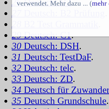
26
Deutsch: B2
.
verwendet. Mehr dazu ... (
mehr 
27
Deutsch: B2 Prüfung
.
28
B2 Test Grammatik
.
29
Deutsch: C1
.
30
Deutsch: DSH
.
31
Deutsch: TestDaF
.
32
Deutsch: telc
.
33
Deutsch: ZD
.
34
Deutsch für Zuwander
35
Deutsch Grundschule
.