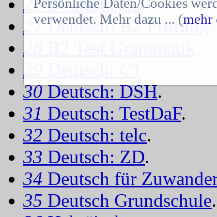
26
Deutsch: B2
.
Persönliche Daten/Cookies werd
verwendet. Mehr dazu ... (
mehr 
27
Deutsch: B2 Prüfung
.
28
B2 Test Grammatik
.
29
Deutsch: C1
.
30
Deutsch: DSH
.
31
Deutsch: TestDaF
.
32
Deutsch: telc
.
33
Deutsch: ZD
.
34
Deutsch für Zuwander
35
Deutsch Grundschule
.