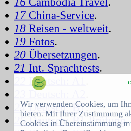
16
Cambodia Travel
.
17
China-Service
.
18
Reisen - weltweit
.
19
Fotos
.
20
Übersetzungen
.
21
Int. Sprachtests
.
22
Deutsch: A1
.
C
23
Deutsch: A2
.
Wir verwenden Cookies, um Ihn
24
Deutsch: B1
.
bieten. Mit Ihrer Zustimmung a
25
Deutsch: B1 Prüfung
.
Cookies in Übereinstimmung mit