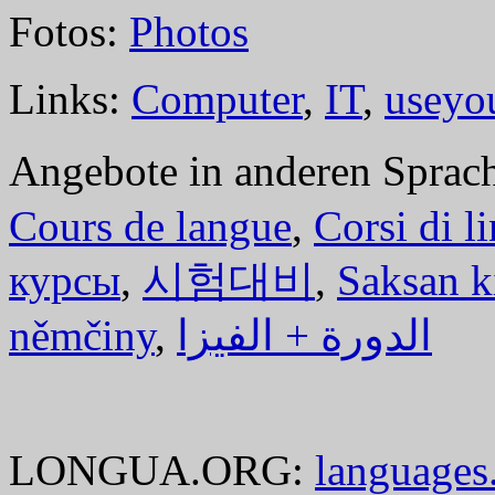
Fotos:
Photos
Links:
Computer
,
IT
,
useyo
Angebote in anderen Sprac
Cours de langue
,
Corsi di l
курсы
,
시험대비
,
Saksan k
němčiny
,
الدورة + الفيزا
LONGUA.ORG:
languages.