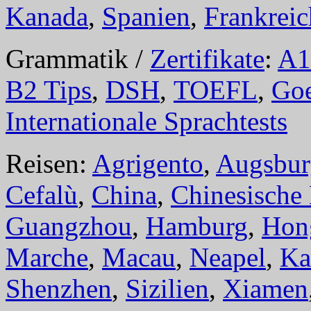
Kanada
,
Spanien
,
Frankreic
Grammatik /
Zertifikate
:
A1
B2 Tips
,
DSH
,
TOEFL
,
Goe
Internationale Sprachtests
Reisen:
Agrigento
,
Augsbur
Cefalù
,
China
,
Chinesische
Guangzhou
,
Hamburg
,
Hon
Marche
,
Macau
,
Neapel
,
Ka
Shenzhen
,
Sizilien
,
Xiamen