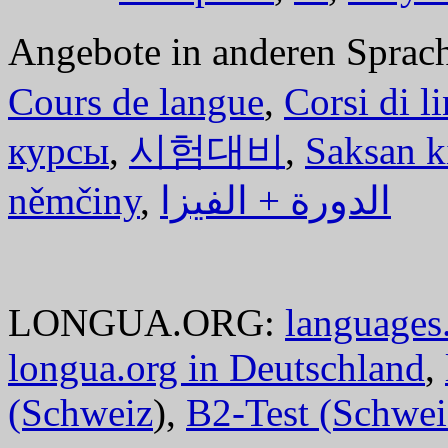
Angebote in anderen Sprac
Cours de langue
,
Corsi di l
курсы
,
시험대비
,
Saksan k
němčiny
,
الدورة + الفيزا
LONGUA.ORG:
languages.
longua.org in Deutschland
,
(Schweiz
),
B2-Test (Schwei