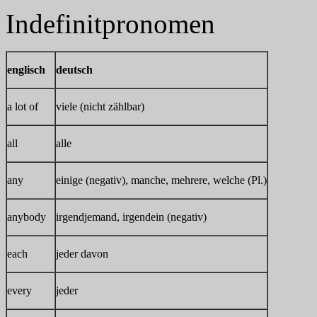
Indefinitpronomen
englisch
deutsch
a lot of
viele (nicht zählbar)
all
alle
any
einige (negativ), manche, mehrere, welche (Pl.)
anybody
irgendjemand, irgendein (negativ)
each
jeder davon
every
jeder