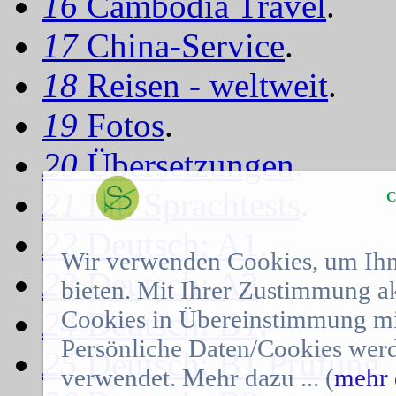
16
Cambodia Travel
.
17
China-Service
.
18
Reisen - weltweit
.
19
Fotos
.
20
Übersetzungen
.
21
Int. Sprachtests
.
C
22
Deutsch: A1
.
Wir verwenden Cookies, um Ihn
23
Deutsch: A2
.
bieten. Mit Ihrer Zustimmung a
Cookies in Übereinstimmung mit
24
Deutsch: B1
.
Persönliche Daten/Cookies werd
25
Deutsch: B1 Prüfung
.
verwendet. Mehr dazu ... (
mehr 