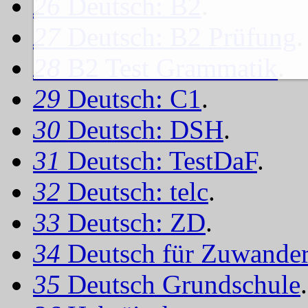
26
Deutsch: B2
.
27
Deutsch: B2 Prüfung
.
28
B2 Test Grammatik
.
29
Deutsch: C1
.
30
Deutsch: DSH
.
31
Deutsch: TestDaF
.
32
Deutsch: telc
.
33
Deutsch: ZD
.
34
Deutsch für Zuwander
35
Deutsch Grundschule
.