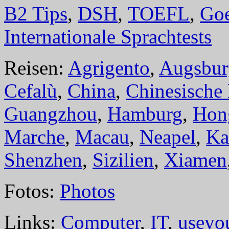
B2 Tips
,
DSH
,
TOEFL
,
Goe
Internationale Sprachtests
Reisen:
Agrigento
,
Augsbur
Cefalù
,
China
,
Chinesische
Guangzhou
,
Hamburg
,
Hon
Marche
,
Macau
,
Neapel
,
Ka
Shenzhen
,
Sizilien
,
Xiamen
Fotos:
Photos
Links:
Computer
,
IT
,
useyo