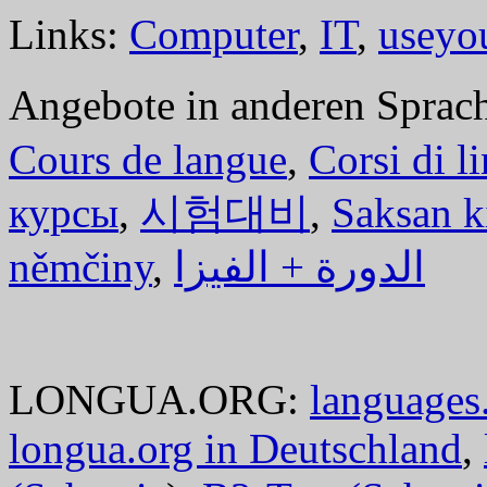
Links:
Computer
,
IT
,
useyo
Angebote in anderen Sprac
Cours de langue
,
Corsi di l
курсы
,
시험대비
,
Saksan k
němčiny
,
الدورة + الفيزا
LONGUA.ORG:
languages.
longua.org in Deutschland
,