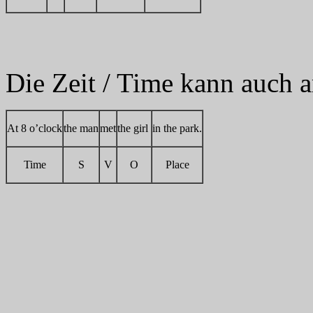
Die Zeit / Time kann auch 
At 8 o’clock
the man
met
the girl
in the park.
Time
S
V
O
Place