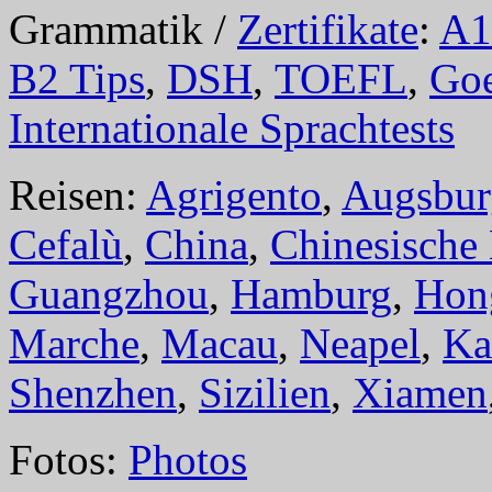
Grammatik /
Zertifikate
:
A1
B2 Tips
,
DSH
,
TOEFL
,
Goe
Internationale Sprachtests
Reisen:
Agrigento
,
Augsbur
Cefalù
,
China
,
Chinesische
Guangzhou
,
Hamburg
,
Hon
Marche
,
Macau
,
Neapel
,
Ka
Shenzhen
,
Sizilien
,
Xiamen
Fotos:
Photos