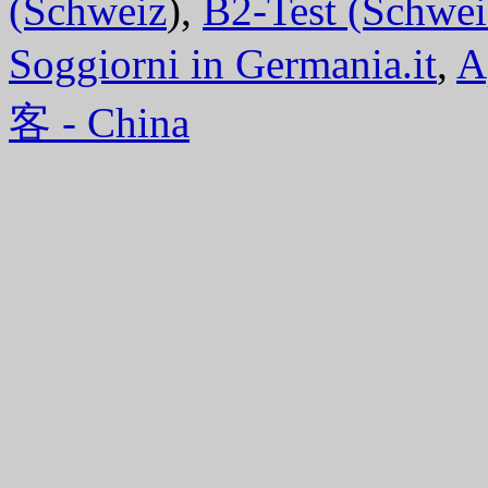
(Schweiz
),
B2-Test (Schwei
Soggiorni in Germania.it
,
A
客 - China