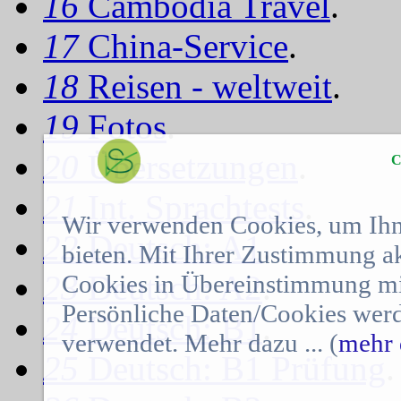
16
Cambodia Travel
.
17
China-Service
.
18
Reisen - weltweit
.
19
Fotos
.
20
Übersetzungen
.
C
21
Int. Sprachtests
.
Wir verwenden Cookies, um Ihn
22
Deutsch: A1
.
bieten. Mit Ihrer Zustimmung a
23
Deutsch: A2
.
Cookies in Übereinstimmung mit
Persönliche Daten/Cookies werd
24
Deutsch: B1
.
verwendet. Mehr dazu ... (
mehr 
25
Deutsch: B1 Prüfung
.