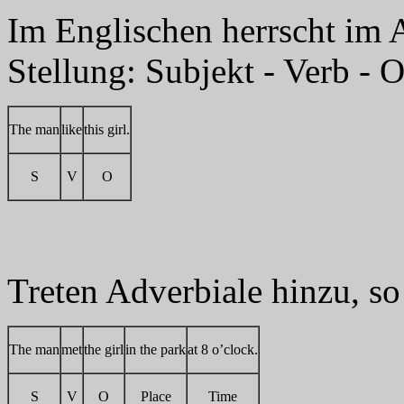
Im Englischen herrscht im A
Stellung: Subjekt - Verb - O
The man
like
this girl.
S
V
O
Treten Adverbiale hinzu, so 
The man
met
the girl
in the park
at 8 o’clock.
S
V
O
Place
Time