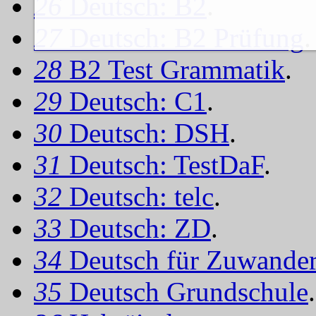
26
Deutsch: B2
.
27
Deutsch: B2 Prüfung
.
28
B2 Test Grammatik
.
29
Deutsch: C1
.
30
Deutsch: DSH
.
31
Deutsch: TestDaF
.
32
Deutsch: telc
.
33
Deutsch: ZD
.
34
Deutsch für Zuwander
35
Deutsch Grundschule
.