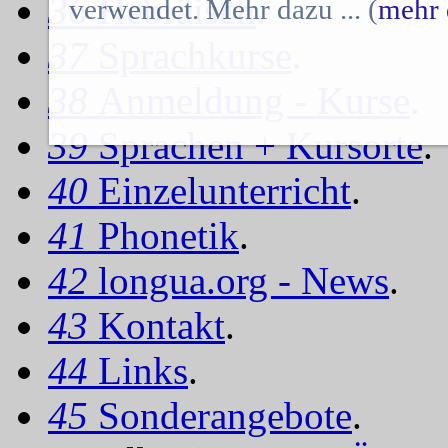
36
Hebräisch
.
verwendet. Mehr dazu ... (
mehr 
37
Sprachkurse
.
38
Anmeldung - Kurse
.
39
Sprachen + Kursorte
.
40
Einzelunterricht
.
41
Phonetik
.
42
longua.org - News
.
43
Kontakt
.
44
Links
.
45
Sonderangebote
.