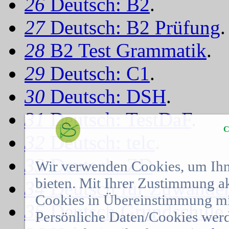
26
Deutsch: B2
.
27
Deutsch: B2 Prüfung
.
28
B2 Test Grammatik
.
29
Deutsch: C1
.
30
Deutsch: DSH
.
31
Deutsch: TestDaF
.
C
32
Deutsch: telc
.
33
Deutsch: ZD
.
Wir verwenden Cookies, um Ihn
bieten. Mit Ihrer Zustimmung a
34
Deutsch für Zuwander
Cookies in Übereinstimmung mit
35
Deutsch Grundschule
.
Persönliche Daten/Cookies werd