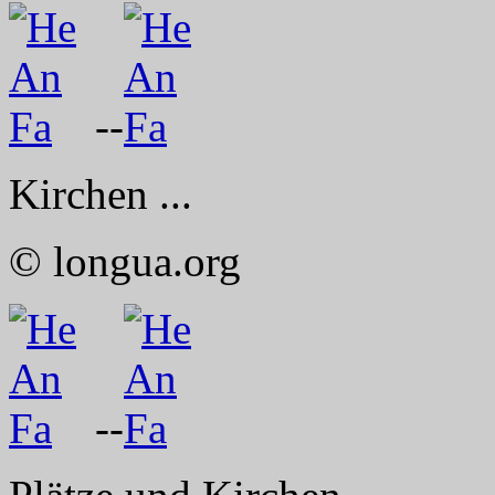
--
Kirchen ...
© longua.org
--