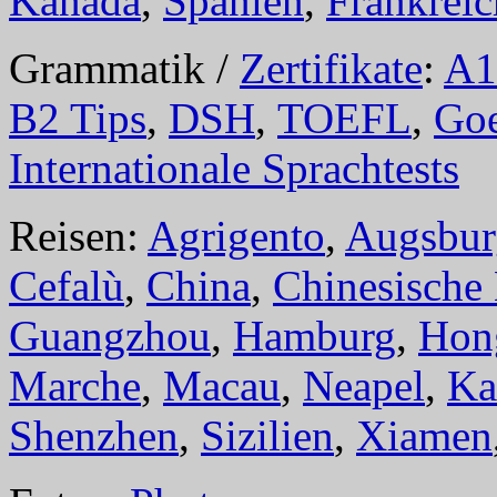
Kanada
,
Spanien
,
Frankreic
Grammatik /
Zertifikate
:
A1
B2 Tips
,
DSH
,
TOEFL
,
Goe
Internationale Sprachtests
Reisen:
Agrigento
,
Augsbur
Cefalù
,
China
,
Chinesische
Guangzhou
,
Hamburg
,
Hon
Marche
,
Macau
,
Neapel
,
Ka
Shenzhen
,
Sizilien
,
Xiamen