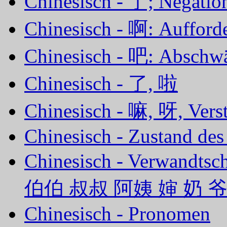
Chinesisch - 了; Negation
Chinesisch - 啊: Aufford
Chinesisch - 吧: Abschw
Chinesisch - 了, 啦
Chinesisch - 嘛, 呀, Vers
Chinesisch - Zustand de
Chinesisch - Verwandts
伯伯 叔叔 阿姨 婶 奶 
Chinesisch - Pronomen