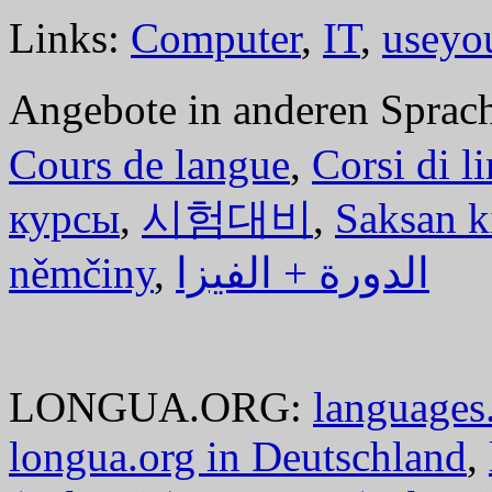
Links:
Computer
,
IT
,
useyo
Angebote in anderen Sprac
Cours de langue
,
Corsi di l
курсы
,
시험대비
,
Saksan k
němčiny
,
الدورة + الفيزا
LONGUA.ORG:
languages.
longua.org in Deutschland
,