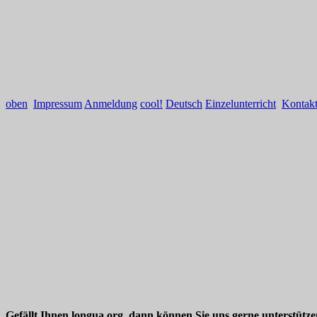
oben
Impressum
Anmeldung
cool!
Deutsch
Einzelunterricht
Kontak
Gefällt Ihnen longua.org, dann können Sie uns gerne unterstütz