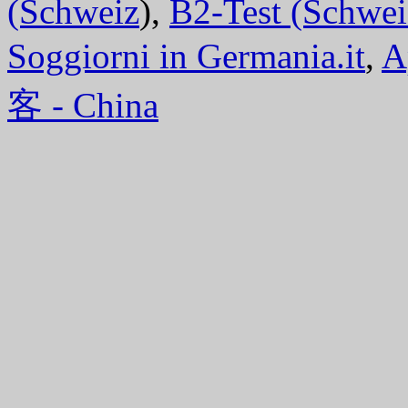
(Schweiz
),
B2-Test (Schwei
Soggiorni in Germania.it
,
A
客 - China