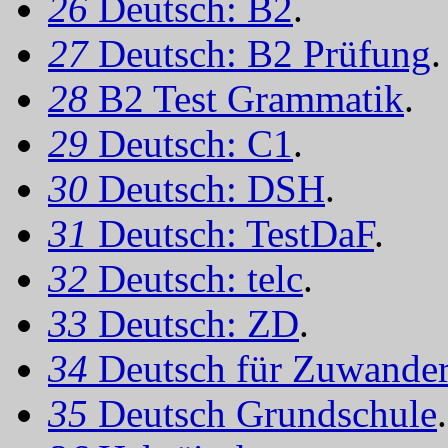
26
Deutsch: B2
.
27
Deutsch: B2 Prüfung
.
28
B2 Test Grammatik
.
29
Deutsch: C1
.
30
Deutsch: DSH
.
31
Deutsch: TestDaF
.
32
Deutsch: telc
.
33
Deutsch: ZD
.
34
Deutsch für Zuwander
35
Deutsch Grundschule
.