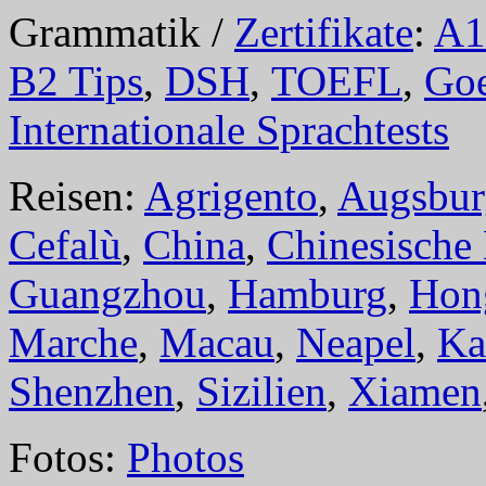
Grammatik /
Zertifikate
:
A1
B2 Tips
,
DSH
,
TOEFL
,
Goe
Internationale Sprachtests
Reisen:
Agrigento
,
Augsbur
Cefalù
,
China
,
Chinesische
Guangzhou
,
Hamburg
,
Hon
Marche
,
Macau
,
Neapel
,
Ka
Shenzhen
,
Sizilien
,
Xiamen
Fotos:
Photos