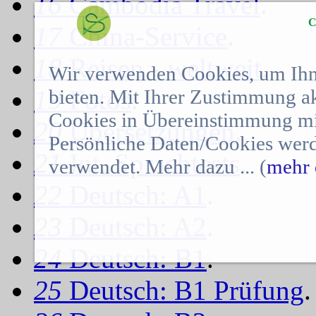
16
Cambodia Travel
.
C
17
China-Service
.
18
Reisen - weltweit
.
Wir verwenden Cookies, um Ihn
19
Fotos
.
bieten. Mit Ihrer Zustimmung a
Cookies in Übereinstimmung mit
20
Übersetzungen
.
Persönliche Daten/Cookies werd
21
Int. Sprachtests
.
verwendet. Mehr dazu ... (
mehr 
22
Deutsch: A1
.
23
Deutsch: A2
.
24
Deutsch: B1
.
25
Deutsch: B1 Prüfung
.