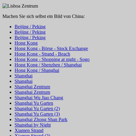
Machen Sie sich selbst ein Bild von China:
Beijing / Peking
Beijing / Peking
Beijing / Peking
Hong Kong
Hong Kong - Börse - Stock Exchange
Hong Kong - Strand - Beach
Hong Kong - Shopping at night - Sogo
Hong Kong / Shenzhen / Shanghai
Hong Kong / Shanghai
Shanghai
Shanghai
Shanghai Zentrum
Shanghai Zentrum
Shanghai Wu Jiao Chang
Shanghai Yu Garten
Shanghai Yu Garten (2)
Shanghai Yu Garten (3)
Shanghai Zhong Shan Park
Shanghai by Night
Xiamen Strand
Xiamen Strand (2)