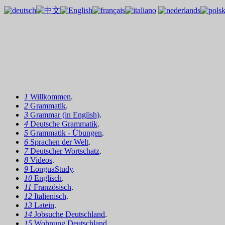
1
Willkommen
.
2
Grammatik
.
3
Grammar (in English)
.
4
Deutsche Grammatik
.
5
Grammatik - Übungen
.
6
Sprachen der Welt
.
7
Deutscher Wortschatz
.
8
Videos
.
9
LonguaStudy
.
10
Englisch
.
11
Französisch
.
12
Italienisch
.
13
Latein
.
14
Jobsuche Deutschland
.
15
Wohnung Deutschland
.