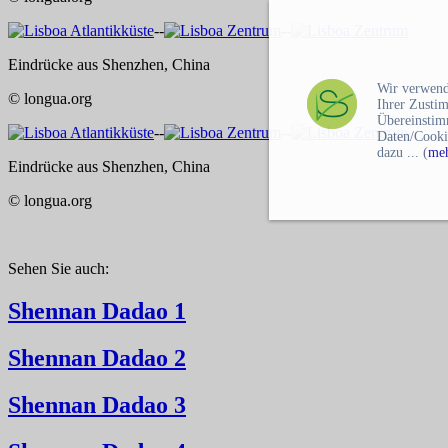
--
--
Eindrücke aus Shenzhen, China
Wir verwend
© longua.org
Ihrer Zusti
Übereinstim
--
--
Daten/Cooki
dazu ... (
meh
Eindrücke aus Shenzhen, China
© longua.org
Sehen Sie auch:
Shennan Dadao 1
Shennan Dadao 2
Shennan Dadao 3