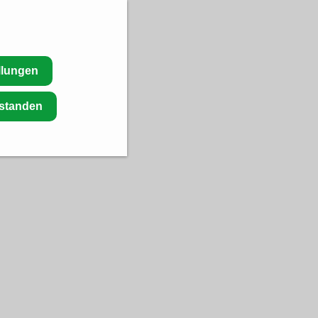
llungen
rstanden