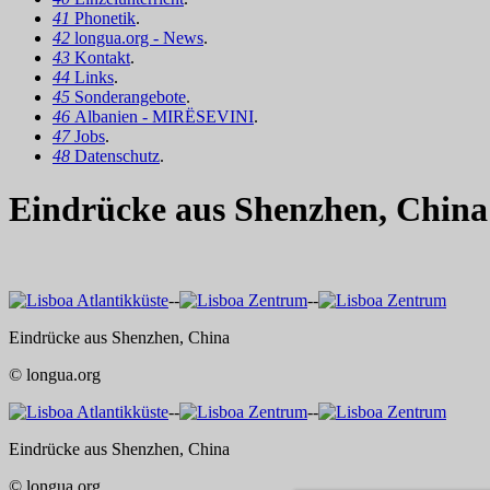
41
Phonetik
.
42
longua.org - News
.
43
Kontakt
.
44
Links
.
45
Sonderangebote
.
46
Albanien - MIRËSEVINI
.
47
Jobs
.
48
Datenschutz
.
Eindrücke aus Shenzhen, China 
--
--
Eindrücke aus Shenzhen, China
© longua.org
--
--
Eindrücke aus Shenzhen, China
© longua.org