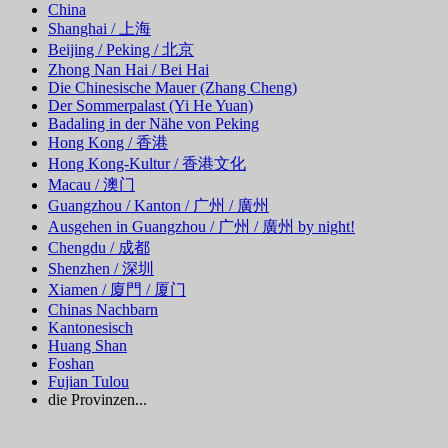
China
Shanghai / 上海
Beijing / Peking / 北京
Zhong Nan Hai / Bei Hai
Die Chinesische Mauer (Zhang Cheng)
Der Sommerpalast (Yi He Yuan)
Badaling in der Nähe von Peking
Hong Kong / 香港
Hong Kong-Kultur / 香港文化
Macau / 澳门
Guangzhou / Kanton / 广州 / 廣州
Ausgehen in Guangzhou / 广州 / 廣州 by night!
Chengdu / 成都
Shenzhen / 深圳
Xiamen / 廈門 / 厦门
Chinas Nachbarn
Kantonesisch
Huang Shan
Foshan
Fujian Tulou
die Provinzen...