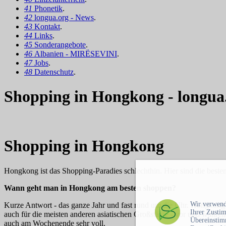
41
Phonetik
.
42
longua.org - News
.
43
Kontakt
.
44
Links
.
45
Sonderangebote
.
46
Albanien - MIRËSEVINI
.
47
Jobs
.
48
Datenschutz
.
Shopping in Hongkong - longua
Shopping in Hongkong
Hongkong ist das Shopping-Paradies schlechthin. Hier sind die beste
Wann geht man in Hongkong am besten shoppen?
Wir verwend
Kurze Antwort - das ganze Jahr und fast rund um die Uhr. Hongkong ist
Ihrer Zusti
auch für die meisten anderen asiatischen Großstädte - vor und währ
Übereinstim
auch am Wochenende sehr voll.