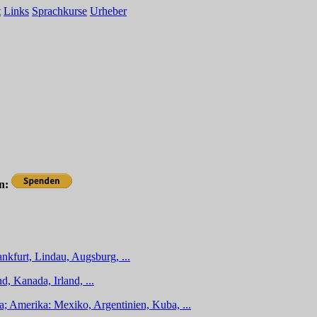
t
Links
Sprachkurse
Urheber
en:
nkfurt, Lindau, Augsburg, ...
d, Kanada, Irland, ...
a; Amerika: Mexiko, Argentinien, Kuba, ...