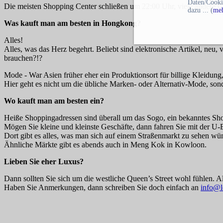
Daten/Cooki
Die meisten Shopping Center schließen um 22:00 Uhr, viele andere Ges
dazu ... (
meh
Was kauft man am besten in Hongkong?
Alles!
Alles, was das Herz begehrt. Beliebt sind elektronische Artikel, neu, 
brauchen?!?
Mode - War Asien früher eher ein Produktionsort für billige Kleidung,
Hier geht es nicht um die übliche Marken- oder Alternativ-Mode, so
Wo kauft man am besten ein?
Heiße Shoppingadressen sind überall um das Sogo, ein bekanntes Shop
Mögen Sie kleine und kleinste Geschäfte, dann fahren Sie mit der U-
Dort gibt es alles, was man sich auf einem Straßenmarkt zu sehen wü
Ähnliche Märkte gibt es abends auch in Meng Kok in Kowloon.
Lieben Sie eher Luxus?
Dann sollten Sie sich um die westliche Queen’s Street wohl fühlen.
Haben Sie Anmerkungen, dann schreiben Sie doch einfach an
info@l