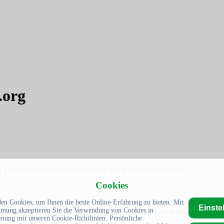
.org
n Tipps und Erfahrungen auf einen Blick zusammengestellt.
Cookies
en Cookies, um Ihnen die beste Online-Erfahrung zu bieten. Mit
 jederzeit für Shopping Touristen und Touristinnen attraktiv. Besonder
Einste
mmung akzeptieren Sie die Verwendung von Cookies in
end des chinesischen Neujahrsfestes. Dann kommen zu den normalen Kun
mung mit unseren Cookie-Richtlinien. Persönliche