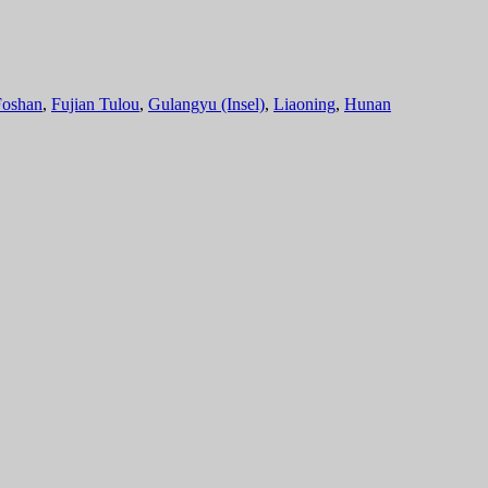
Foshan
,
Fujian Tulou
,
Gulangyu (Insel)
,
Liaoning
,
Hunan