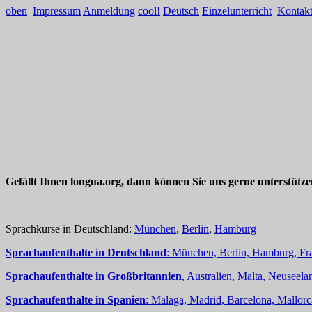
oben
Impressum
Anmeldung
cool!
Deutsch
Einzelunterricht
Kontak
Gefällt Ihnen longua.org, dann können Sie uns gerne unterstütz
Sprachkurse in Deutschland:
München
,
Berlin
,
Hamburg
Sprachaufenthalte in Deutschland
: München, Berlin, Hamburg, Fra
Sprachaufenthalte in Großbritannien
, Australien, Malta, Neuseelan
Sprachaufenthalte in Spanien
: Malaga, Madrid, Barcelona, Mallorc