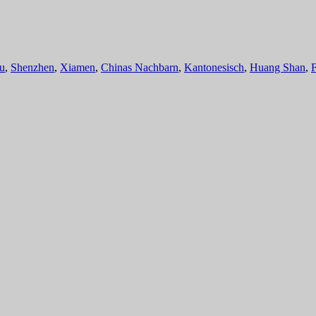
u
,
Shenzhen
,
Xiamen
,
Chinas Nachbarn
,
Kantonesisch
,
Huang Shan
,