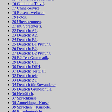
16
Cambodia Travel
.
17
China-Service
.
18
Reisen - weltweit
.
19
Fotos
.
20
Übersetzungen
.
21
Int. Sprachtests
.
22
Deutsch: A1
.
23
Deutsch: A2
.
24
Deutsch: B1
.
25
Deutsch: B1 Prüfung
.
26
Deutsch: B2
.
27
Deutsch: B2 Prüfung
.
28
B2 Test Grammatik
.
29
Deutsch: C1
.
30
Deutsch: DSH
.
31
Deutsch: TestDaF
.
32
Deutsch: telc
.
33
Deutsch: ZD
.
34
Deutsch für Zuwanderer
.
35
Deutsch Grundschule
.
36
Hebräisch
.
37
Sprachkurse
.
38
Anmeldung - Kurse
.
39
Sprachen + Kursorte
.
40
Einzelunterricht
.