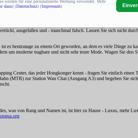
es werden für eine personalisierte Werbung verwendet. Mehr
chäfte sind aber bis 0:00, 1:00 oder noch viel länger geöffnet.
Einve
r dazu
) (
Datenschutz
) (
Impressum
)
verrückt, ausgefallen und - manchmal falsch. Lassen Sie sich nicht durch
 ist es heutzutage zu einem Ort geworden, an dem es viele Dinge zu kau
ndern um moderne tragbare und nicht sehr teure Mode. Wagen Sie den 
ping Center, das jeder Hongkonger kennt - fragen Sie einfach einen Ta
Bahn (MTR) zur Station Wan Chai (Ausgang A3) und begeben Sie sich in
nscht.
 Alles, was von Rang und Namen ist, ist hier zu Hause - Luxus, mehr L
ongua.org