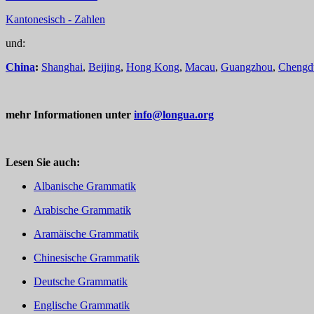
Kantonesisch - Zahlen
und:
China
:
Shanghai
,
Beijing
,
Hong Kong
,
Macau
,
Guangzhou
,
Chengd
mehr Informationen unter
info@longua.org
Lesen Sie auch:
Albanische Grammatik
Arabische Grammatik
Aramäische Grammatik
Chinesische Grammatik
Deutsche Grammatik
Englische Grammatik