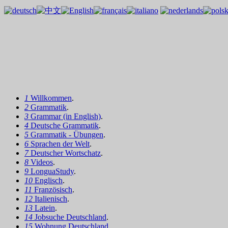
1
Willkommen
.
2
Grammatik
.
3
Grammar (in English)
.
4
Deutsche Grammatik
.
5
Grammatik - Übungen
.
6
Sprachen der Welt
.
7
Deutscher Wortschatz
.
8
Videos
.
9
LonguaStudy
.
10
Englisch
.
11
Französisch
.
12
Italienisch
.
13
Latein
.
14
Jobsuche Deutschland
.
15
Wohnung Deutschland
.