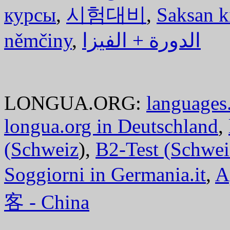
курсы
,
시험대비
,
Saksan k
němčiny
,
الدورة + الفيزا
LONGUA.ORG:
languages.
longua.org in Deutschland
,
(Schweiz
),
B2-Test (Schwei
Soggiorni in Germania.it
,
A
客 - China