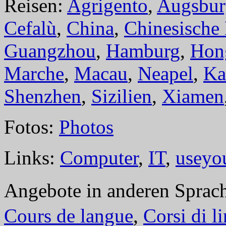
Reisen:
Agrigento
,
Augsbur
Cefalù
,
China
,
Chinesische
Guangzhou
,
Hamburg
,
Hon
Marche
,
Macau
,
Neapel
,
Ka
Shenzhen
,
Sizilien
,
Xiamen
Fotos:
Photos
Links:
Computer
,
IT
,
useyo
Angebote in anderen Sprac
Cours de langue
,
Corsi di l