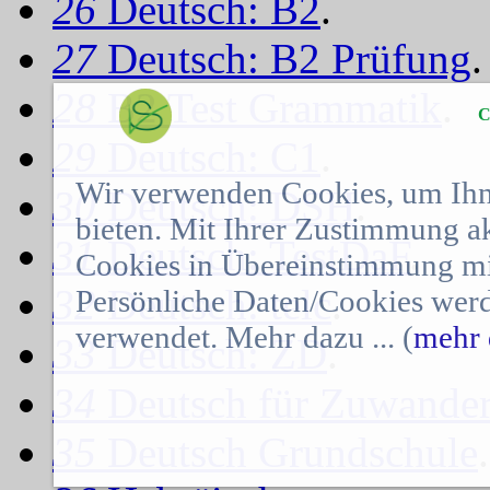
26
Deutsch: B2
.
27
Deutsch: B2 Prüfung
.
28
B2 Test Grammatik
.
C
29
Deutsch: C1
.
Wir verwenden Cookies, um Ihn
30
Deutsch: DSH
.
bieten. Mit Ihrer Zustimmung a
31
Deutsch: TestDaF
.
Cookies in Übereinstimmung mit
32
Deutsch: telc
.
Persönliche Daten/Cookies werd
verwendet. Mehr dazu ... (
mehr 
33
Deutsch: ZD
.
34
Deutsch für Zuwander
35
Deutsch Grundschule
.